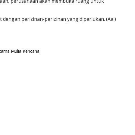
ahaan, perusahaan akan membuka ruang untuk
dengan perizinan-perizinan yang diperlukan. (Aal)
tama Mulia Kencana