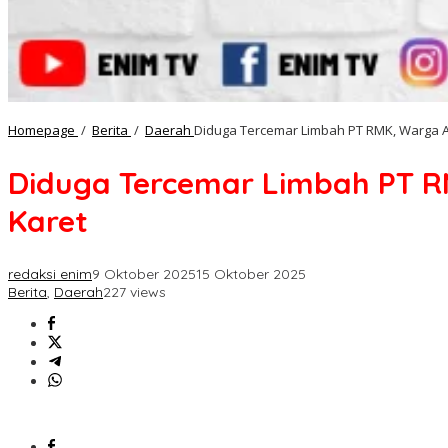
Homepage
/
Berita
/
Daerah
Diduga Tercemar Limbah PT RMK, Warga A
Diduga Tercemar Limbah PT R
Karet
redaksi enim
9 Oktober 2025
15 Oktober 2025
Berita
,
Daerah
227 views