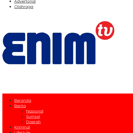
Advertorial
Olahraga
Beranda
Berita
Nasional
Sumsel
Daerah
Kriminal
Lifestyle