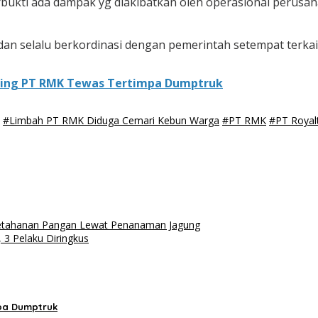
rbukti ada dampak yg diakibatkan oleh operasional perus
an selalu berkordinasi dengan pemerintah setempat terkait 
uling PT RMK Tewas Tertimpa Dumptruk
#Limbah PT RMK Diduga Cemari Kebun Warga
#PT RMK
#PT Royal
Ketahanan Pangan Lewat Penanaman Jagung
, 3 Pelaku Diringkus
mpa Dumptruk