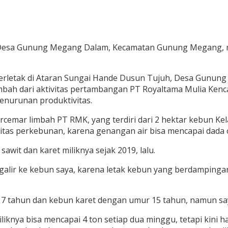
Desa Gunung Megang Dalam, Kecamatan Gunung Megang, m
ang terletak di Ataran Sungai Hande Dusun Tujuh, Desa G
imbah dari aktivitas pertambangan PT Royaltama Mulia Ke
enurunan produktivitas.
tercemar limbah PT RMK, yang terdiri dari 2 hektar kebun Ke
tas perkebunan, karena genangan air bisa mencapai dada
wit dan karet miliknya sejak 2019, lalu.
galir ke kebun saya, karena letak kebun yang berdampinga
r 17 tahun dan kebun karet dengan umur 15 tahun, namun say
liknya bisa mencapai 4 ton setiap dua minggu, tetapi kini 