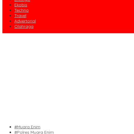
Ekobis
Techno
Travel
Advertorial
Olahraga
#Muara Enim
#Polres Muara Enim