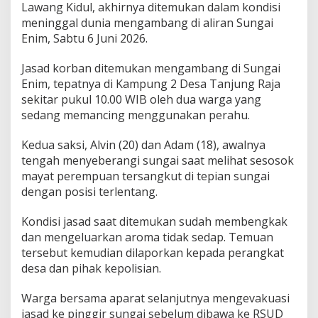
D
Lawang Kidul, akhirnya ditemukan dalam kondisi
i
meninggal dunia mengambang di aliran Sungai
t
Enim, Sabtu 6 Juni 2026.
e
m
u
Jasad korban ditemukan mengambang di Sungai
k
Enim, tepatnya di Kampung 2 Desa Tanjung Raja
a
sekitar pukul 10.00 WIB oleh dua warga yang
n
sedang memancing menggunakan perahu.
M
e
n
Kedua saksi, Alvin (20) dan Adam (18), awalnya
g
tengah menyeberangi sungai saat melihat sesosok
a
mayat perempuan tersangkut di tepian sungai
m
dengan posisi terlentang.
b
a
n
Kondisi jasad saat ditemukan sudah membengkak
g
dan mengeluarkan aroma tidak sedap. Temuan
d
tersebut kemudian dilaporkan kepada perangkat
i
desa dan pihak kepolisian.
S
u
n
Warga bersama aparat selanjutnya mengevakuasi
g
jasad ke pinggir sungai sebelum dibawa ke RSUD