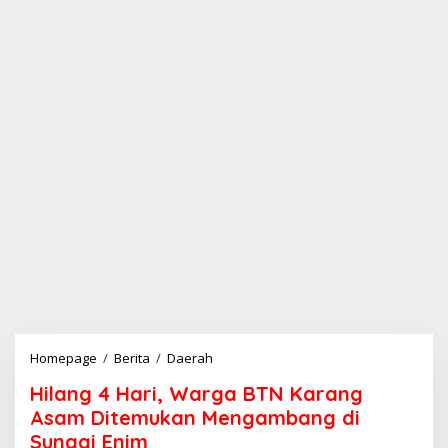
Homepage
/
Berita
/
Daerah
H
i
Hilang 4 Hari, Warga BTN Karang
l
a
Asam Ditemukan Mengambang di
n
Sungai Enim