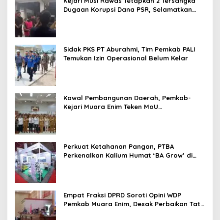
Kejari Musi Rawas Tetapkan 2 Tersangka
Dugaan Korupsi Dana PSR, Selamatkan
Uang Negara Rp1,26 Miliar
Sidak PKS PT Aburahmi, Tim Pemkab PALI
Temukan Izin Operasional Belum Kelar
Kawal Pembangunan Daerah, Pemkab-
Kejari Muara Enim Teken MoU
Pendampingan Hukum
Perkuat Ketahanan Pangan, PTBA
Perkenalkan Kalium Humat ‘BA Grow’ di
Inagritech 2026
Empat Fraksi DPRD Soroti Opini WDP
Pemkab Muara Enim, Desak Perbaikan Tata
Kelola Keuangan