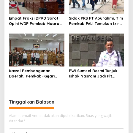
Empat Fraksi DPRD Soroti
Sidak PKS PT Aburahmi, Tim
Opini WDP Pemkab Muara
Pemkab PALI Temukan Izin
Enim, Desak Perbaikan Tata
Operasional Belum Kelar
Kelola Keuangan
Kawal Pembangunan
PWI Sumsel Resmi Tunjuk
Daerah, Pemkab-Kejari
Ishak Nasroni Jadi Plt
Muara Enim Teken MoU
Ketua PWI OKU Selatan
Pendampingan Hukum
Tinggalkan Balasan
Alamat email Anda tidak akan dipublikasikan.
Ruas yang wajib
ditandai
*