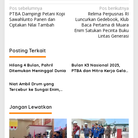
N
Pos sebelumnya
Pos berikutnya
PTBA Dampingi Petani Kopi
Relima Perpusnas RI
a
Sawahlunto Panen dan
Luncurkan Gedebook, Klub
v
Ciptakan Nilai Tambah
Baca Pertama di Muara
Enim Satukan Pecinta Buku
i
Lintas Generasi
g
Posting Terkait
a
s
Hilang 4 Bulan, Pahril
Bulan K3 Nasional 2023,
i
Ditemukan Meninggal Dunia
PTBA dan Mitra Kerja Gelar
p
Aksi Bersih-Bersih Sungai
Enim
Niat Ambil Drum yang
o
Tercebur ke Sungai Enim,
s
Ade Darma Tenggelam
Terbawa Arus
Jangan Lewatkan