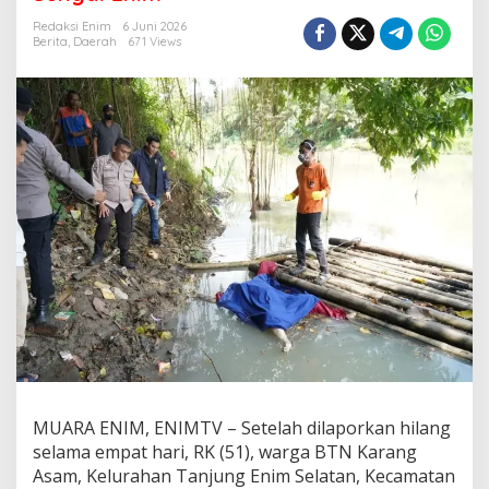
g
4
Redaksi Enim
6 Juni 2026
H
Berita
,
Daerah
671 Views
a
r
i
,
W
a
r
g
a
B
T
N
K
a
r
a
n
g
A
MUARA ENIM, ENIMTV – Setelah dilaporkan hilang
s
selama empat hari, RK (51), warga BTN Karang
a
m
Asam, Kelurahan Tanjung Enim Selatan, Kecamatan