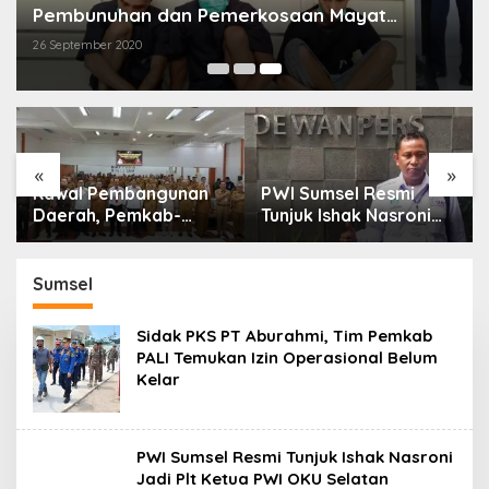
Pembunuhan dan Pemerkosaan Mayat
Wanita di Sungai Betung Fajar Bulan
26 September 2020
«
»
Kawal Pembangunan
PWI Sumsel Resmi
Daerah, Pemkab-
Tunjuk Ishak Nasroni
Kejari Muara Enim
Jadi Plt Ketua PWI
Teken MoU
OKU Selatan
Pendampingan Hukum
Sumsel
Sidak PKS PT Aburahmi, Tim Pemkab
PALI Temukan Izin Operasional Belum
Kelar
PWI Sumsel Resmi Tunjuk Ishak Nasroni
Jadi Plt Ketua PWI OKU Selatan