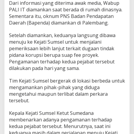
g
Dari informasi yang diterima awak media, Wabup
k
PALI IT diamankan saat berada di rumah dinasnya.
a
Sementara itu, oknum PNS Badan Pendapatan
p
Daerah (Bapenda) diamankan di Palembang.
K
e
j
Setelah diamankan, keduanya langsung dibawa
a
menuju ke Kejati Sumsel untuk menjalani
t
pemeriksaan lebih lanjut terkait dugaan tindak
i
pidana korupsi berupa suap fee proyek.
S
u
Pengamanan terhadap kedua pejabat tersebut
m
dilakukan pada hari yang sama.
s
e
Tim Kejati Sumsel bergerak di lokasi berbeda untuk
l
mengamankan pihak-pihak yang diduga
mengetahui maupun terlibat dalam perkara
tersebut.
Kepala Kejati Sumsel Ketut Sumedana
membenarkan adanya pengamanan terhadap
kedua pejabat tersebut. Menurutnya, saat ini
keduanya masih dalam perjalanan menuju Kejati