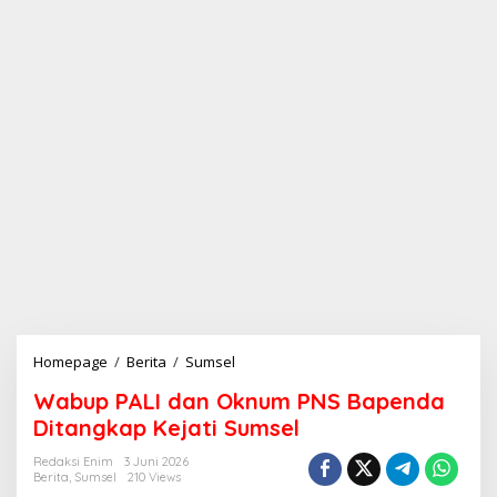
Homepage
/
Berita
/
Sumsel
W
a
Wabup PALI dan Oknum PNS Bapenda
b
u
Ditangkap Kejati Sumsel
p
P
Redaksi Enim
3 Juni 2026
Berita
,
Sumsel
210 Views
A