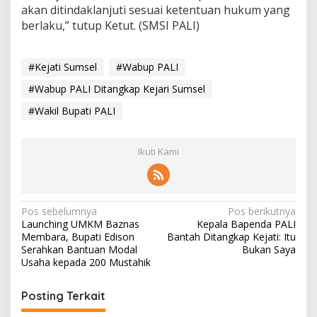
akan ditindaklanjuti sesuai ketentuan hukum yang
berlaku,” tutup Ketut. (SMSI PALI)
#Kejati Sumsel
#Wabup PALI
#Wabup PALI Ditangkap Kejari Sumsel
#Wakil Bupati PALI
Ikuti Kami
N
Pos sebelumnya
Pos berikutnya
Launching UMKM Baznas
Kepala Bapenda PALI
a
Membara, Bupati Edison
Bantah Ditangkap Kejati: Itu
v
Serahkan Bantuan Modal
Bukan Saya
Usaha kepada 200 Mustahik
i
g
Posting Terkait
a