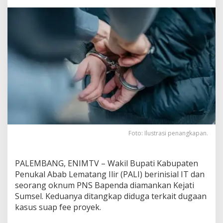
L
I
d
a
n
O
k
n
u
m
P
N
S
B
a
Foto: Ilustrasi penangkapan.
p
e
n
PALEMBANG, ENIMTV – Wakil Bupati Kabupaten
d
a
Penukal Abab Lematang Ilir (PALI) berinisial IT dan
D
seorang oknum PNS Bapenda diamankan Kejati
i
Sumsel. Keduanya ditangkap diduga terkait dugaan
t
kasus suap fee proyek.
a
n