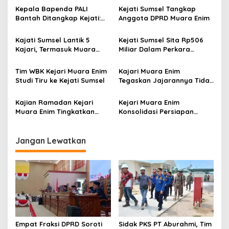
s
Kepala Bapenda PALI
Kejati Sumsel Tangkap
Bantah Ditangkap Kejati:
Anggota DPRD Muara Enim
i
Itu Bukan Saya
p
Kajati Sumsel Lantik 5
Kejati Sumsel Sita Rp506
Kajari, Termasuk Muara
Miliar Dalam Perkara
o
Enim
Dugaan Tipikor Pemberian
s
Kredit Bank Plat Merah
Tim WBK Kejari Muara Enim
Kajari Muara Enim
Studi Tiru ke Kejati Sumsel
Tegaskan Jajarannya Tidak
Main Proyek
Kajian Ramadan Kejari
Kejari Muara Enim
Muara Enim Tingkatkan
Konsolidasi Persiapan
Pemahaman Keagamaan
Menuju WBK 2025
Jangan Lewatkan
Empat Fraksi DPRD Soroti
Sidak PKS PT Aburahmi, Tim