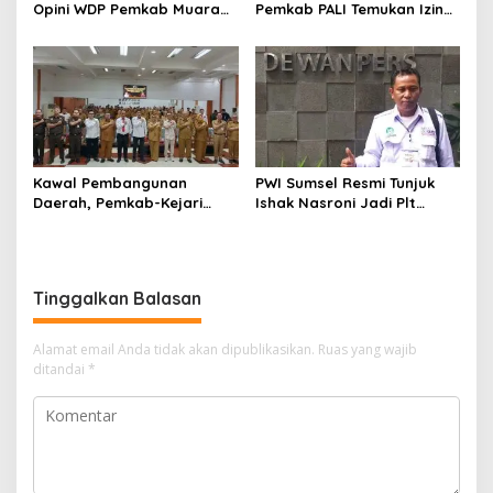
Opini WDP Pemkab Muara
Pemkab PALI Temukan Izin
Enim, Desak Perbaikan Tata
Operasional Belum Kelar
Kelola Keuangan
Kawal Pembangunan
PWI Sumsel Resmi Tunjuk
Daerah, Pemkab-Kejari
Ishak Nasroni Jadi Plt
Muara Enim Teken MoU
Ketua PWI OKU Selatan
Pendampingan Hukum
Tinggalkan Balasan
Alamat email Anda tidak akan dipublikasikan.
Ruas yang wajib
ditandai
*