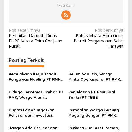
Ikuti Kami
N
Pos sebelumnya
Pos berikutnya
Perbaikan Darurat, Dinas
Polres Muara Enim Gelar
a
PUPR Muara Enim Cor Jalan
Patroli Pengamanan Salat
v
Rusak
Tarawih
i
Posting Terkait
g
a
Kecelakaan Kerja Tragis,
Belum Ada Izin, Warga
s
Pengawas Hauling PT RMK
Minta Operasional PT RMK
Tewas Tertimpa Dumptruk
Ditutup
i
Diduga Tercemar Limbah PT
Penjelasan PT RMK Soal
p
RMK, Warga Alami
Sanksi PT TBBE
Penurunan Hasil Panen
o
Kelapa Sawit dan Karet
Bupati Edison Ingatkan
Persoalan Warga Gunung
s
Perusahaan: Investasi
Megang dengan PT RMK
Harus Sesuai Rule, Jangan
Belum Ada Kesepakatan
Rugikan Hak Masyarakat
Jangan Ada Perusahaan
Perkara Jual Aset Pemda,