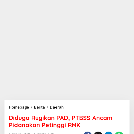
Homepage
/
Berita
/
Daerah
D
i
Diduga Rugikan PAD, PTBSS Ancam
d
u
Pidanakan Petinggi RMK
g