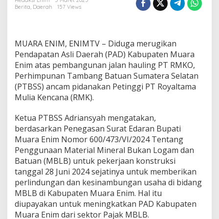
a
Redaksi Enim
5 Maret 2025
Berita
,
Daerah
157 Views
R
u
g
i
MUARA ENIM, ENIMTV – Diduga merugikan
k
a
Pendapatan Asli Daerah (PAD) Kabupaten Muara
n
Enim atas pembangunan jalan hauling PT RMKO,
P
Perhimpunan Tambang Batuan Sumatera Selatan
A
(PTBSS) ancam pidanakan Petinggi PT Royaltama
D
Mulia Kencana (RMK).
,
P
T
Ketua PTBSS Adriansyah mengatakan,
B
berdasarkan Penegasan Surat Edaran Bupati
S
Muara Enim Nomor 600/473/VI/2024 Tentang
S
Penggunaan Material Mineral Bukan Logam dan
A
n
Batuan (MBLB) untuk pekerjaan konstruksi
c
tanggal 28 Juni 2024 sejatinya untuk memberikan
a
perlindungan dan kesinambungan usaha di bidang
m
MBLB di Kabupaten Muara Enim. Hal itu
P
i
diupayakan untuk meningkatkan PAD Kabupaten
d
Muara Enim dari sektor Pajak MBLB.