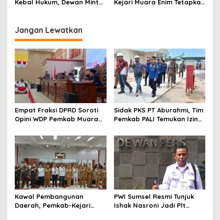
Kebal Hukum, Dewan Minta
Kejari Muara Enim Tetapkan
APH Tegas Proses Pidana
Humas PT RMK sebagai
Lingkungan RMK Energy
Tersangka
(RMKE)
Jangan Lewatkan
Empat Fraksi DPRD Soroti
Sidak PKS PT Aburahmi, Tim
Opini WDP Pemkab Muara
Pemkab PALI Temukan Izin
Enim, Desak Perbaikan Tata
Operasional Belum Kelar
Kelola Keuangan
Kawal Pembangunan
PWI Sumsel Resmi Tunjuk
Daerah, Pemkab-Kejari
Ishak Nasroni Jadi Plt
Muara Enim Teken MoU
Ketua PWI OKU Selatan