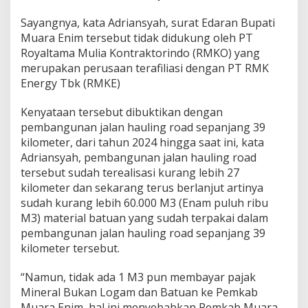
a
n
Sayangnya, kata Adriansyah, surat Edaran Bupati
a
Muara Enim tersebut tidak didukung oleh PT
k
a
Royaltama Mulia Kontraktorindo (RMKO) yang
n
merupakan perusaan terafiliasi dengan PT RMK
P
Energy Tbk (RMKE)
e
t
Kenyataan tersebut dibuktikan dengan
i
n
pembangunan jalan hauling road sepanjang 39
g
kilometer, dari tahun 2024 hingga saat ini, kata
g
Adriansyah, pembangunan jalan hauling road
i
tersebut sudah terealisasi kurang lebih 27
R
kilometer dan sekarang terus berlanjut artinya
M
K
sudah kurang lebih 60.000 M3 (Enam puluh ribu
M3) material batuan yang sudah terpakai dalam
pembangunan jalan hauling road sepanjang 39
kilometer tersebut.
“Namun, tidak ada 1 M3 pun membayar pajak
Mineral Bukan Logam dan Batuan ke Pemkab
Muara Enim, hal ini menyebabkan Pemkab Muara