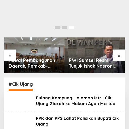
«
»
Kawal Pembangunan
PWI Sumsel Resmi
Daerah, Pemkab-
Tunjuk Ishak Nasroni
Kejari Muara Enim
Jadi Plt Ketua PWI
Teken MoU
OKU Selatan
Pendampingan Hukum
#Cik Ujang
Pulang Kampung Halaman Istri, Cik
Ujang Ziarah ke Makam Ayah Mertua
PPK dan PPS Lahat Polisikan Bupati Cik
Ujang