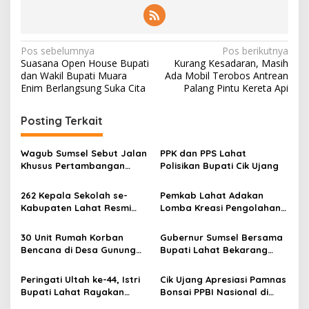
N
Pos sebelumnya
Pos berikutnya
Suasana Open House Bupati
Kurang Kesadaran, Masih
a
dan Wakil Bupati Muara
Ada Mobil Terobos Antrean
v
Enim Berlangsung Suka Cita
Palang Pintu Kereta Api
i
Posting Terkait
g
a
Wagub Sumsel Sebut Jalan
PPK dan PPS Lahat
s
Khusus Pertambangan
Polisikan Bupati Cik Ujang
Sangat Layak dan
i
Terkoneksi
262 Kepala Sekolah se-
Pemkab Lahat Adakan
p
Kabupaten Lahat Resmi
Lomba Kreasi Pengolahan
Dilantik
Pangan Lokal Non Beras
o
Non Terigu
30 Unit Rumah Korban
Gubernur Sumsel Bersama
s
Bencana di Desa Gunung
Bupati Lahat Bekarang
Kembang Siap Dibangun
Ikan di Sungai Lubuk
Larangan
Peringati Ultah ke-44, Istri
Cik Ujang Apresiasi Pamnas
Bupati Lahat Rayakan
Bonsai PPBI Nasional di
Bersama Anak Yatim
Kabupaten Lahat