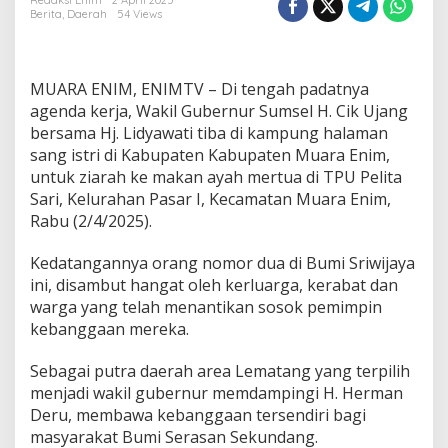
g
Redaksi Enim
2 April 2025
Berita
,
Daerah
54 Views
K
a
m
p
MUARA ENIM, ENIMTV – Di tengah padatnya
u
n
agenda kerja, Wakil Gubernur Sumsel H. Cik Ujang
g
bersama Hj. Lidyawati tiba di kampung halaman
H
sang istri di Kabupaten Kabupaten Muara Enim,
a
untuk ziarah ke makan ayah mertua di TPU Pelita
l
Sari, Kelurahan Pasar I, Kecamatan Muara Enim,
a
m
Rabu (2/4/2025).
a
n
Kedatangannya orang nomor dua di Bumi Sriwijaya
I
ini, disambut hangat oleh kerluarga, kerabat dan
s
warga yang telah menantikan sosok pemimpin
t
r
kebanggaan mereka.
i
,
Sebagai putra daerah area Lematang yang terpilih
C
menjadi wakil gubernur memdampingi H. Herman
i
Deru, membawa kebanggaan tersendiri bagi
k
U
masyarakat Bumi Serasan Sekundang.