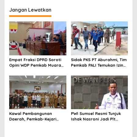
Jangan Lewatkan
Empat Fraksi DPRD Soroti
Sidak PKS PT Aburahmi, Tim
Opini WDP Pemkab Muara
Pemkab PALI Temukan Izin
Enim, Desak Perbaikan Tata
Operasional Belum Kelar
Kelola Keuangan
Kawal Pembangunan
PWI Sumsel Resmi Tunjuk
Daerah, Pemkab-Kejari
Ishak Nasroni Jadi Plt
Muara Enim Teken MoU
Ketua PWI OKU Selatan
Pendampingan Hukum