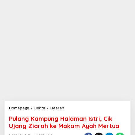
Homepage
/
Berita
/
Daerah
P
u
Pulang Kampung Halaman Istri, Cik
l
a
Ujang Ziarah ke Makam Ayah Mertua
n