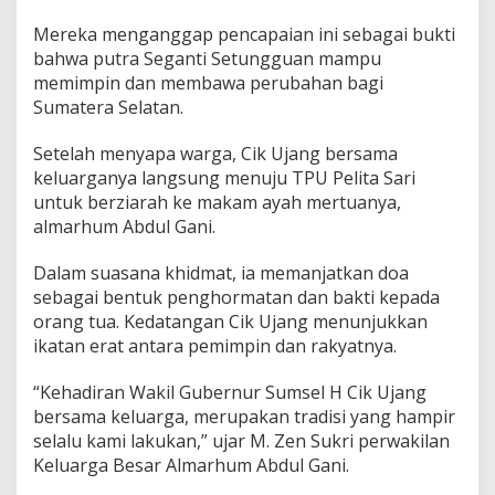
j
a
Mereka menganggap pencapaian ini sebagai bukti
n
bahwa putra Seganti Setungguan mampu
g
memimpin dan membawa perubahan bagi
Z
i
Sumatera Selatan.
a
r
Setelah menyapa warga, Cik Ujang bersama
a
keluarganya langsung menuju TPU Pelita Sari
h
untuk berziarah ke makam ayah mertuanya,
k
e
almarhum Abdul Gani.
M
a
Dalam suasana khidmat, ia memanjatkan doa
k
sebagai bentuk penghormatan dan bakti kepada
a
orang tua. Kedatangan Cik Ujang menunjukkan
m
A
ikatan erat antara pemimpin dan rakyatnya.
y
a
“Kehadiran Wakil Gubernur Sumsel H Cik Ujang
h
bersama keluarga, merupakan tradisi yang hampir
M
selalu kami lakukan,” ujar M. Zen Sukri perwakilan
e
r
Keluarga Besar Almarhum Abdul Gani.
t