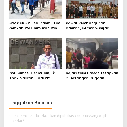
Sidak PKS PT Aburahmi, Tim
Kawal Pembangunan
Pemkab PALI Temukan Izin
Daerah, Pemkab-Kejari
Operasional Belum Kelar
Muara Enim Teken MoU
Pendampingan Hukum
PWI Sumsel Resmi Tunjuk
Kejari Musi Rawas Tetapkan
Ishak Nasroni Jadi Plt
2 Tersangka Dugaan
Ketua PWI OKU Selatan
Korupsi Dana PSR,
Selamatkan Uang Negara
Rp1,26 Miliar
Tinggalkan Balasan
Alamat email Anda tidak akan dipublikasikan.
Ruas yang wajib
ditandai
*