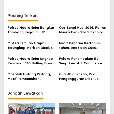
r
a
n
Posting Terkait
Polres Muara Enim Bongkar
Ops Senpi Musi 2026, Polres
Tambang Ilegal di IUP
Muara Enim Sita 5 Senpira
PTBA, Negara Rugi Rp95,9
dan 71 Amunisi dari 3
Miliar
Tersangka
Misteri Temuan Mayat
Motif Dendam Bertahun-
Terungkap! Korban Dicekik
tahun, Anak dan Cucu
Mantan Pacar Hingga
Bunuh Nenek
Tewas, Jasad Dibakar dan
Polres Muara Enim Ungkap
Pelaku Penembakan Beli
Dibuang ke Sungai Enim
Pencurian 163 Rolling Door
Senpi Lewat E-Commerce
dan 24 Pintu Toilet, 2 Pelaku
Seharga Rp25 juta
DPO
Masalah Hutang Piutang,
Curi HP di Kosan, Pria
Motif Pembunuhan
Pengangguran Dibekuk
Berencana di Desa Gaung
Polisi
Asam
Jangan Lewatkan