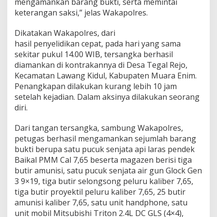
mengamankan barang bukti, serta memintai
keterangan saksi,” jelas Wakapolres.
Dikatakan Wakapolres, dari
hasil penyelidikan cepat, pada hari yang sama
sekitar pukul 14.00 WIB, tersangka berhasil
diamankan di kontrakannya di Desa Tegal Rejo,
Kecamatan Lawang Kidul, Kabupaten Muara Enim.
Penangkapan dilakukan kurang lebih 10 jam
setelah kejadian. Dalam aksinya dilakukan seorang
diri.
Dari tangan tersangka, sambung Wakapolres,
petugas berhasil mengamankan sejumlah barang
bukti berupa satu pucuk senjata api laras pendek
Baikal PMM Cal 7,65 beserta magazen berisi tiga
butir amunisi, satu pucuk senjata air gun Glock Gen
3 9×19, tiga butir selongsong peluru kaliber 7,65,
tiga butir proyektil peluru kaliber 7,65, 25 butir
amunisi kaliber 7,65, satu unit handphone, satu
unit mobil Mitsubishi Triton 2.4L DC GLS (4×4),