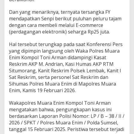
C
o
Dan yang menariknya, ternyata tersangka FY
m
mendapatkan Senpi berikut puluhan peluru tajam
m
e
dengan cara membeli melalui E-commerce
r
(perdagangan elektronik) seharga Rp25 juta.
c
e
Hal tersebut terungkap pada saat Konferensi Pers
S
yang dipimpin langsung oleh Waka Polres Muara
e
h
Enim Kompol Toni Arman didampingi Kasat
a
Reskrim AKP M. Andrian, Kasi Humas AKP RTM
r
Situmorang, Kanit Reskrim Polsek Lembak, Kanit I
g
Sat Reskrim, serta personel Sat Reskrim dan
a
R
Sihumas Polres Muara Enim di Mapolres Muara
p
Enim, Kamis 19 Februari 2026.
2
5
Wakapolres Muara Enim Kompol Toni Arman
j
mengatakan bahwa, pengungkapan kasus ini
u
t
berdasarkan Laporan Polisi Nomor: LP / B – 38 / II /
a
2026 / SPKT / Polres Muara Enim / Polda Sumsel,
tanggal 15 Februari 2025. Peristiwa tersebut terjadi