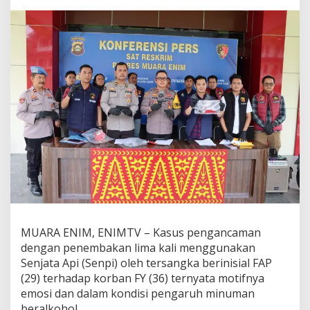
e
n
e
m
b
a
k
a
n
B
e
l
i
S
e
n
p
i
L
MUARA ENIM, ENIMTV – Kasus pengancaman
e
dengan penembakan lima kali menggunakan
w
Senjata Api (Senpi) oleh tersangka berinisial FAP
a
(29) terhadap korban FY (36) ternyata motifnya
t
E
emosi dan dalam kondisi pengaruh minuman
-
beralkohol.