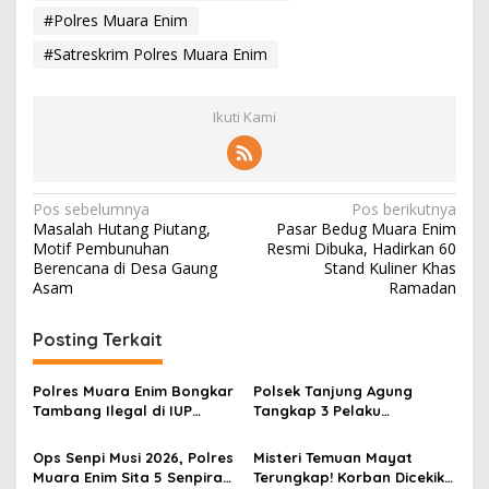
#Polres Muara Enim
#Satreskrim Polres Muara Enim
Ikuti Kami
N
Pos sebelumnya
Pos berikutnya
Masalah Hutang Piutang,
Pasar Bedug Muara Enim
a
Motif Pembunuhan
Resmi Dibuka, Hadirkan 60
v
Berencana di Desa Gaung
Stand Kuliner Khas
Asam
Ramadan
i
g
Posting Terkait
a
s
Polres Muara Enim Bongkar
Polsek Tanjung Agung
Tambang Ilegal di IUP
Tangkap 3 Pelaku
i
PTBA, Negara Rugi Rp95,9
Pemalakan Sopir Truk Viral,
p
Miliar
Satu Masih DPO
Ops Senpi Musi 2026, Polres
Misteri Temuan Mayat
Muara Enim Sita 5 Senpira
Terungkap! Korban Dicekik