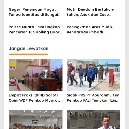
o
dan 71 Amunisi dari 3
Mantan Pacar Hingga
s
Tersangka
Tewas, Jasad Dibakar dan
Geger! Penemuan Mayat
Motif Dendam Bertahun-
Dibuang ke Sungai Enim
Tanpa Identitas di Sungai
tahun, Anak dan Cucu
Enim Desa Karang Raja
Bunuh Nenek
Polres Muara Enim Ungkap
Peningkatan Arus Mudik,
Pencurian 163 Rolling Door
Kendaraan Pribadi
dan 24 Pintu Toilet, 2 Pelaku
Dominasi Lalin Dalam Kota
DPO
Muara Enim
Jangan Lewatkan
Empat Fraksi DPRD Soroti
Sidak PKS PT Aburahmi, Tim
Opini WDP Pemkab Muara
Pemkab PALI Temukan Izin
Enim, Desak Perbaikan Tata
Operasional Belum Kelar
Kelola Keuangan