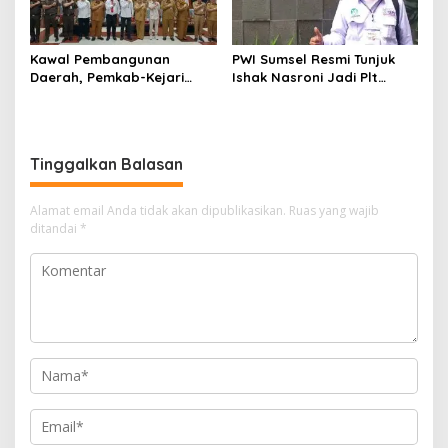
Kawal Pembangunan
PWI Sumsel Resmi Tunjuk
Daerah, Pemkab-Kejari
Ishak Nasroni Jadi Plt
Muara Enim Teken MoU
Ketua PWI OKU Selatan
Pendampingan Hukum
Tinggalkan Balasan
Alamat email Anda tidak akan dipublikasikan.
Ruas yang wajib
ditandai
*