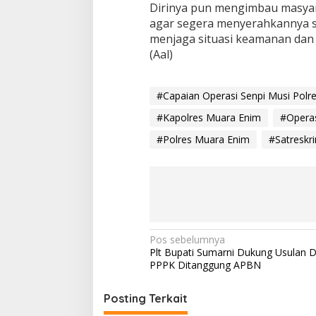
Dirinya pun mengimbau masyar
agar segera menyerahkannya se
menjaga situasi keamanan dan 
(Aal)
#Capaian Operasi Senpi Musi Polr
#Kapolres Muara Enim
#Operas
#Polres Muara Enim
#Satreskr
N
Pos sebelumnya
Plt Bupati Sumarni Dukung Usulan D
a
PPPK Ditanggung APBN
v
i
Posting Terkait