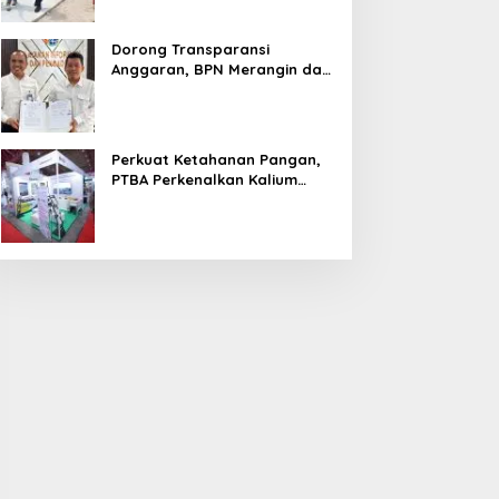
Dorong Transparansi
Anggaran, BPN Merangin dan
BRI Bangko Teken PKS
Penerbitan KKP
Perkuat Ketahanan Pangan,
PTBA Perkenalkan Kalium
Humat ‘BA Grow’ di
Inagritech 2026