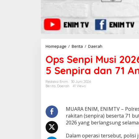
Homepage
/
Berita
/
Daerah
O
p
Ops Senpi Musi 2026
s
S
5 Senpira dan 71 A
e
n
p
Redaksi Enim
30 Juni 2026
i
Berita
,
Daerah
41 Views
M
u
s
i
MUARA ENIM, ENIMTV – Polres M
2
rakitan (senpira) beserta 71 b
0
2026 yang berlangsung selama 1
2
6
Dalam operasi tersebut, polis
,