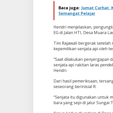
r
a
Baca juga:
Jumat Curhat, 
d
Semangat Pelajar
a
n
7
Hendri menjelaskan, pengungka
1
EG di Jalan HTI, Desa Muara L
A
m
Tim Rajawali bergerak setelah
u
n
kepemilikan senjata api oleh t
i
s
“Saat dilakukan penyergapan 
i
senjata api rakitan laras pende
d
Hendri.
a
r
i
Dari hasil pemeriksaan, tersan
3
seseorang berinisial R.
T
e
“Senjata itu digunakan untuk m
r
bara yang sepi di jalur Sungai
s
a
n