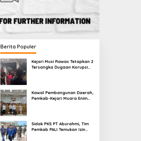
Berita Populer
Kejari Musi Rawas Tetapkan 2
Tersangka Dugaan Korupsi
Dana PSR, Selamatkan Uang
Negara Rp1,26 Miliar
Kawal Pembangunan Daerah,
Pemkab-Kejari Muara Enim
Teken MoU Pendampingan
Hukum
Sidak PKS PT Aburahmi, Tim
Pemkab PALI Temukan Izin
Operasional Belum Kelar