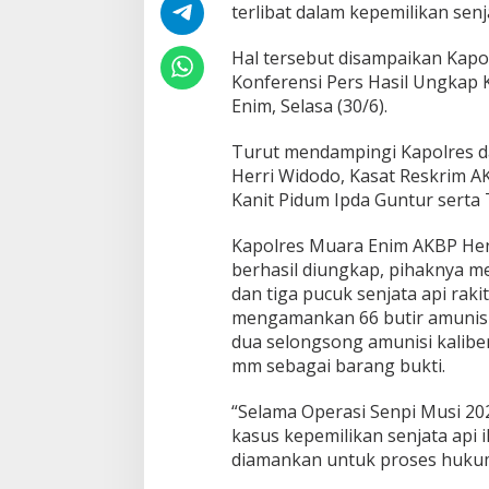
P
terlibat dalam kepemilikan senja
o
l
Hal tersebut disampaikan Kap
r
Konferensi Pers Hasil Ungkap 
e
Enim, Selasa (30/6).
s
M
u
Turut mendampingi Kapolres da
a
Herri Widodo, Kasat Reskrim A
r
Kanit Pidum Ipda Guntur serta 
a
E
Kapolres Muara Enim AKBP Hend
n
i
berhasil diungkap, pihaknya me
m
dan tiga pucuk senjata api rakit
S
mengamankan 66 butir amunisi k
i
dua selongsong amunisi kaliber
t
a
mm sebagai barang bukti.
5
S
“Selama Operasi Senpi Musi 20
e
kasus kepemilikan senjata api i
n
diamankan untuk proses hukum l
p
i