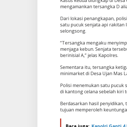
Kasus kedua diungkap di Des
g
mengamankan tersangka D alias
k
a
Dari lokasi penangkapan, polisi
satu pucuk senjata api rakitan 
selongsong.
“Tersangka mengaku menyimpan
menjaga kebun. Senjata terseb
berinisial A,” jelas Kapolres.
Sementara itu, tersangka ketig
minimarket di Desa Ujan Mas 
Polisi menemukan satu pucuk se
di kantong celana sebelah kiri 
Berdasarkan hasil penyidikan,
tujuan memperoleh keuntungan 
Baca juga:
Kapolri Ganti 4