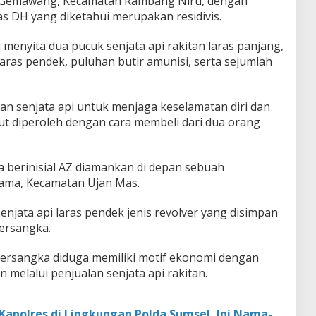
a Gemawang, Kecamatan Rambang Niru, dengan
 DH yang diketahui merupakan residivis.
 menyita dua pucuk senjata api rakitan laras panjang,
laras pendek, puluhan butir amunisi, serta sejumlah
 senjata api untuk menjaga keselamatan diri dan
ut diperoleh dengan cara membeli dari dua orang
a berinisial AZ diamankan di depan sebuah
Lama, Kecamatan Ujan Mas.
njata api laras pendek jenis revolver yang disimpan
tersangka.
 tersangka diduga memiliki motif ekonomi dengan
melalui penjualan senjata api rakitan.
 Kapolres di Lingkungan Polda Sumsel, Ini Nama-