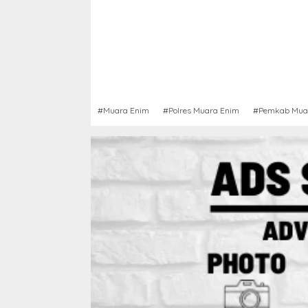
#Muara Enim
#Polres Muara Enim
#Pemkab Mua