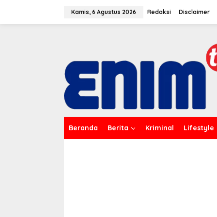
L
e
Kamis, 6 Agustus 2026
Redaksi
Disclaimer
w
a
t
i
k
e
k
o
n
t
e
n
Beranda
Berita
Kriminal
Lifestyle