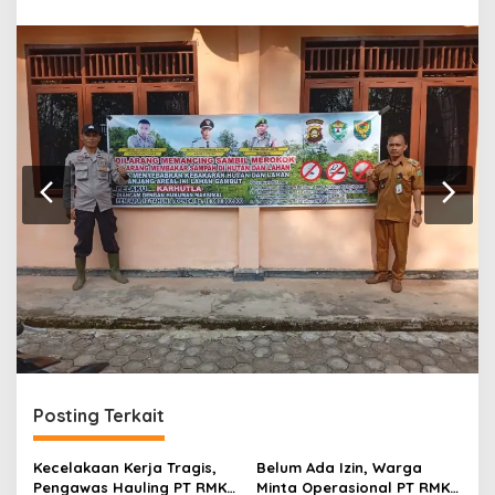
r
a
n
Posting Terkait
Kecelakaan Kerja Tragis,
Belum Ada Izin, Warga
Pengawas Hauling PT RMK
Minta Operasional PT RMK