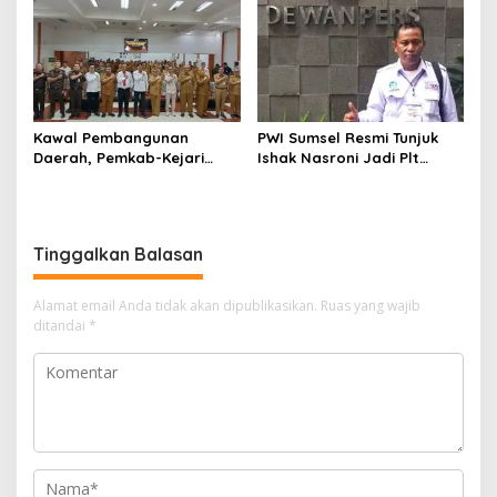
Kelola Keuangan
Kawal Pembangunan
PWI Sumsel Resmi Tunjuk
Daerah, Pemkab-Kejari
Ishak Nasroni Jadi Plt
Muara Enim Teken MoU
Ketua PWI OKU Selatan
Pendampingan Hukum
Tinggalkan Balasan
Alamat email Anda tidak akan dipublikasikan.
Ruas yang wajib
ditandai
*