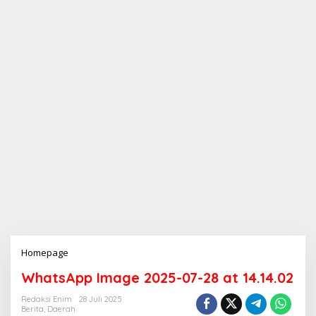
Homepage
L
a
WhatsApp Image 2025-07-28 at 14.14.02
m
p
Redaksi Enim
28 Juli 2025
i
Berita
,
Daerah