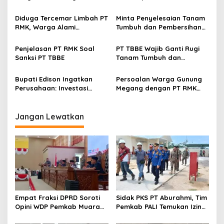
Tewas Tertimpa Dumptruk
Ditutup
Diduga Tercemar Limbah PT
Minta Penyelesaian Tanam
RMK, Warga Alami
Tumbuh dan Pembersihan
Penurunan Hasil Panen
Lahan Terealisasi
Kelapa Sawit dan Karet
Penjelasan PT RMK Soal
PT TBBE Wajib Ganti Rugi
Sanksi PT TBBE
Tanam Tumbuh dan
Pembersihan Lahan
Bupati Edison Ingatkan
Persoalan Warga Gunung
Perusahaan: Investasi
Megang dengan PT RMK
Harus Sesuai Rule, Jangan
Belum Ada Kesepakatan
Rugikan Hak Masyarakat
Jangan Lewatkan
Empat Fraksi DPRD Soroti
Sidak PKS PT Aburahmi, Tim
Opini WDP Pemkab Muara
Pemkab PALI Temukan Izin
Enim, Desak Perbaikan Tata
Operasional Belum Kelar