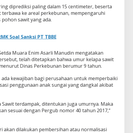
g diprediksi paling dalam 15 centimeter, beserta
t terbawa ke areal perkebunan, mempengaruhi
 pohon sawit yang ada.
RMK Soal Sanksi PT TBBE
Setda Muara Enim Asarli Manudin mengatakan
ersebut, telah ditetapkan bahwa umur kelapa sawit
s menurut Dinas Perkebunan berumur 9 tahun.
, ada kewajiban bagi perusahaan untuk memperbaiki
isasi penggunaan anak sungai yang dangkal akibat
pa Sawit terdampak, ditentukan juga umurnya. Maka
kan sesuai dengan Pergub nomor 40 tahun 2017,”
i akan dilakukan pembersihan atau normalisasi