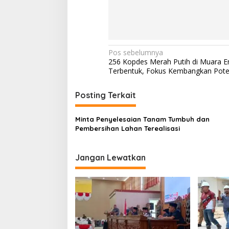
N
Pos sebelumnya
256 Kopdes Merah Putih di Muara E
a
Terbentuk, Fokus Kembangkan Pote
v
i
Posting Terkait
g
Minta Penyelesaian Tanam Tumbuh dan
a
Pembersihan Lahan Terealisasi
s
i
Jangan Lewatkan
p
o
s