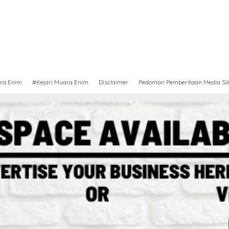
ra Enim
#Kejari Muara Enim
Disclaimer
Pedoman Pemberitaan Media Si