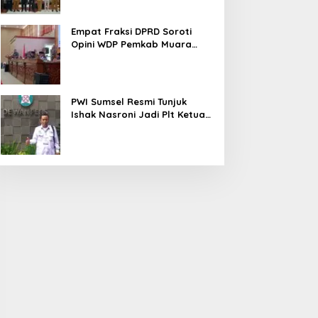
Empat Fraksi DPRD Soroti
Opini WDP Pemkab Muara
Enim, Desak Perbaikan Tata
Kelola Keuangan
PWI Sumsel Resmi Tunjuk
Ishak Nasroni Jadi Plt Ketua
PWI OKU Selatan