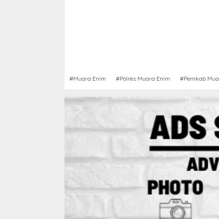
#Muara Enim
#Polres Muara Enim
#Pemkab Mua