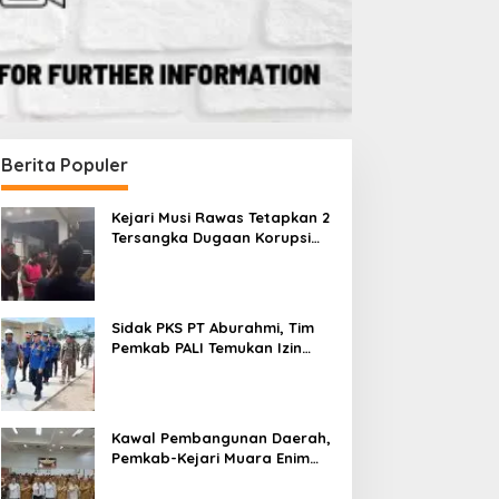
Berita Populer
Kejari Musi Rawas Tetapkan 2
Tersangka Dugaan Korupsi
Dana PSR, Selamatkan Uang
Negara Rp1,26 Miliar
Sidak PKS PT Aburahmi, Tim
Pemkab PALI Temukan Izin
Operasional Belum Kelar
Kawal Pembangunan Daerah,
Pemkab-Kejari Muara Enim
Teken MoU Pendampingan
Hukum