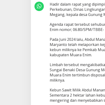
h
Hadir dalam rapat yang dipimpi
a
Perkebunan, Dinas Lingkunga
n
Megang, kepala desa Gunung 
L
a
h
Agenda rapat tersebut sehubu
a
Enim nomor; 06.80/SPM/TBBE- 
n
Pada Juni 2024 lalu, Abdul Ma
Maryanto telah melaporkan ke
kebun miliknya ke Pemkab Muar
kabupaten Muara Enim.
Limbah tersebut mengakibatkan
Sungai Benaki Desa Gunung 
Muara Enim tertimbun disposa
miliknya.
Kebun Sawit Milik Abdul Manan 
Sementara 2 hektar lahan kebu
mengering dan menyebabkan se