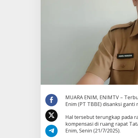
u
g
i
T
a
n
a
m
T
u
m
b
u
h
d
a
n
P
MUARA ENIM, ENIMTV – Terbukt
e
Enim (PT TBBE) disanksi ganti
m
b
Hal tersebut terungkap pada r
e
kompensasi di ruang rapat Ta
r
s
Enim, Senin (21/7/2025).
i