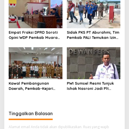
Empat Fraksi DPRD Soroti
Sidak PKS PT Aburahmi, Tim
Opini WDP Pemkab Muara
Pemkab PALI Temukan Izin
Enim, Desak Perbaikan Tata
Operasional Belum Kelar
Kelola Keuangan
Kawal Pembangunan
PWI Sumsel Resmi Tunjuk
Daerah, Pemkab-Kejari
Ishak Nasroni Jadi Plt
Muara Enim Teken MoU
Ketua PWI OKU Selatan
Pendampingan Hukum
Tinggalkan Balasan
Alamat email Anda tidak akan dipublikasikan.
Ruas yang wajib