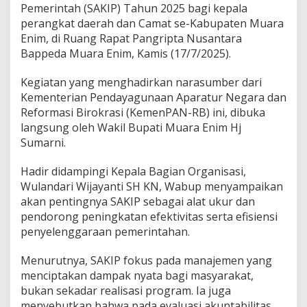
a
Pemerintah (SAKIP) Tahun 2025 bagi kepala
n
perangkat daerah dan Camat se-Kabupaten Muara
P
Enim, di Ruang Rapat Pangripta Nusantara
e
n
Bappeda Muara Enim, Kamis (17/7/2025).
g
u
Kegiatan yang menghadirkan narasumber dari
a
Kementerian Pendayagunaan Aparatur Negara dan
t
Reformasi Birokrasi (KemenPAN-RB) ini, dibuka
a
n
langsung oleh Wakil Bupati Muara Enim Hj
S
Sumarni.
A
K
Hadir didampingi Kepala Bagian Organisasi,
I
Wulandari Wijayanti SH KN, Wabup menyampaikan
P
akan pentingnya SAKIP sebagai alat ukur dan
pendorong peningkatan efektivitas serta efisiensi
penyelenggaraan pemerintahan.
Menurutnya, SAKIP fokus pada manajemen yang
menciptakan dampak nyata bagi masyarakat,
bukan sekadar realisasi program. Ia juga
menyebutkan bahwa pada evaluasi akuntabilitas