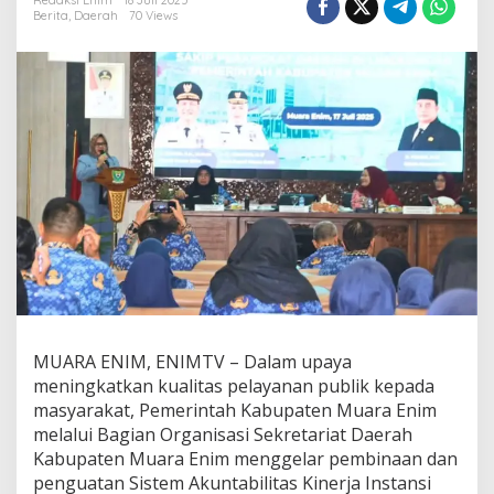
b
Redaksi Enim
18 Juli 2025
Berita
,
Daerah
70 Views
M
u
a
r
a
E
n
i
m
G
e
l
a
r
P
e
m
b
MUARA ENIM, ENIMTV – Dalam upaya
i
meningkatkan kualitas pelayanan publik kepada
n
masyarakat, Pemerintah Kabupaten Muara Enim
a
melalui Bagian Organisasi Sekretariat Daerah
a
n
Kabupaten Muara Enim menggelar pembinaan dan
d
penguatan Sistem Akuntabilitas Kinerja Instansi