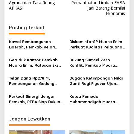
v
Agraria dan Tata Ruang
Pemanfaatan Limbah FABA
APKASI
Jadi Barang Bernilai
i
Ekonomis
g
Posting Terkait
a
s
Kawal Pembangunan
Diskominfo-SP Muara Enim
i
Daerah, Pemkab-Kejari
Perkuat Kualitas Pelayanan
p
Muara Enim Teken MoU
Publik Lewat Bimtek SP4N-
Pendampingan Hukum
LAPOR dan PPID
Geruduk Kantor Pemkab
Dukung Sumsel Zero
o
Muara Enim, Ratusan Eks
Konflik, Pemkab Muara
s
Karyawan PBT Desak
Enim Perkuat Peran FKDM
Perusahaan Lunasi Hak
Cegah Intoleransi dan
Telan Dana Rp278 M,
Dugaan Ketimpangan Nilai
Pekerja
Radikalisme
Pembangunan Gedung
Ganti Rugi Flyover Ujan
KJSU 10 Lantai RSUD
Mas Mencuat, Pemkab
Rabain Muara Enim Ditunda
Muara Enim Turun Verifikasi
Perkuat Sinergi dengan
Ketua Pemuda
Pemkab, PTBA Siap Dukung
Muhammadiyah Muara
Pembangunan Muara Enim
Enim Ajak Masyarakat Tak
Terprovokasi Isu Politik
Jangan Lewatkan