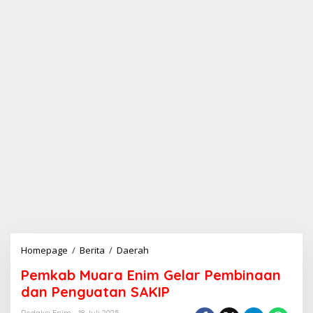
Homepage
/
Berita
/
Daerah
P
e
Pemkab Muara Enim Gelar Pembinaan
m
k
dan Penguatan SAKIP
a