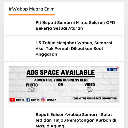
Teken MoU
OKU Selatan
Pendampingan Hukum
#Wabup Muara Enim
Plt Bupati Sumarni Minta Seluruh OPD
Bekerja Sesuai Aturan
1,5 Tahun Menjabat Wabup, Sumarni
Akui Tak Pernah Dilibatkan Soal
Anggaran
Bupati Edison-Wabup Sumarni Salat
Ied dan Tinjau Pemotongan Kurban di
Masjid Agung