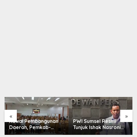
«
»
Kawal Pembangunan
PWI Sumsel Resmi
Daerah, Pemkab-
Tunjuk Ishak Nasroni
Kejari Muara Enim
Jadi Plt Ketua PWI