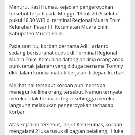
m
Menurut Kasi Humas, kejadian pengeroyokan
i
n
tersebut terjadi pada Minggu 13 Juli 2025 sekitar
a
pukul 18.30 WIB di terminal Regional Muara Enim
l
Kelurahan Pasar III, Kecamatan Muara Enim,
R
Kabupaten Muara Enim.
e
g
i
Pada saat itu, korban bernama Adi Harianto
o
sedang beristirahat duduk di Terminal Regional
n
Muara Enim. Kemudian datanglah lima orang anak
a
punk (anak jalanan) yang diduga bernama Tommy
l
dkk dalam kondisi mabuk berjalan di depan korban.
M
u
a
Melihat hal tersebut korban pun mencoba
r
menegur ke lima orang tersebut. Namun ternyata
a
mereka tidak terima di tegur sehingga mereka
E
langsung melakukan pengeroyokan terhadap
n
i
korban.
m
D
Atas kejadian tersebut, lanjut Kasi Humas, korban
i
mengalami 2 luka tusuk di bagian belakang, 1 luka
b