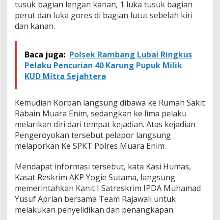
tusuk bagian lengan kanan, 1 luka tusuk bagian
e
k
perut dan luka gores di bagian lutut sebelah kiri
u
dan kanan.
k
P
o
Baca juga:
Polsek Rambang Lubai Ringkus
l
Pelaku Pencurian 40 Karung Pupuk Milik
i
s
KUD Mitra Sejahtera
i
Kemudian Korban langsung dibawa ke Rumah Sakit
Rabain Muara Enim, sedangkan ke lima pelaku
melarikan diri dari tempat kejadian. Atas kejadian
Pengeroyokan tersebut pelapor langsung
melaporkan Ke SPKT Polres Muara Enim.
Mendapat informasi tersebut, kata Kasi Humas,
Kasat Reskrim AKP Yogie Sutama, langsung
memerintahkan Kanit I Satreskrim IPDA Muhamad
Yusuf Aprian bersama Team Rajawali untuk
melakukan penyelidikan dan penangkapan.