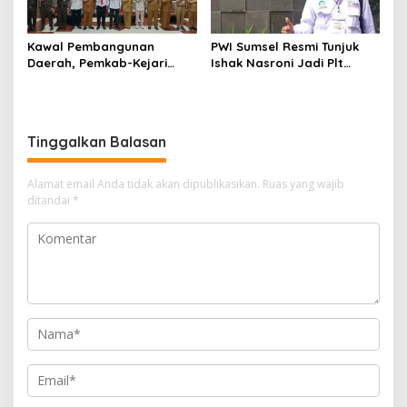
Kawal Pembangunan
PWI Sumsel Resmi Tunjuk
Daerah, Pemkab-Kejari
Ishak Nasroni Jadi Plt
Muara Enim Teken MoU
Ketua PWI OKU Selatan
Pendampingan Hukum
Tinggalkan Balasan
Alamat email Anda tidak akan dipublikasikan.
Ruas yang wajib
ditandai
*