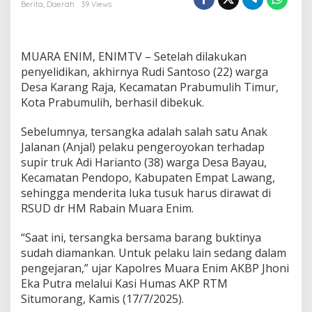
e
Berita
,
Daerah
39 Views
n
g
e
r
MUARA ENIM, ENIMTV – Setelah dilakukan
o
penyelidikan, akhirnya Rudi Santoso (22) warga
y
Desa Karang Raja, Kecamatan Prabumulih Timur,
o
Kota Prabumulih, berhasil dibekuk.
k
a
n
Sebelumnya, tersangka adalah salah satu Anak
S
Jalanan (Anjal) pelaku pengeroyokan terhadap
u
supir truk Adi Harianto (38) warga Desa Bayau,
p
Kecamatan Pendopo, Kabupaten Empat Lawang,
i
r
sehingga menderita luka tusuk harus dirawat di
T
RSUD dr HM Rabain Muara Enim.
r
u
“Saat ini, tersangka bersama barang buktinya
k
sudah diamankan. Untuk pelaku lain sedang dalam
d
i
pengejaran,” ujar Kapolres Muara Enim AKBP Jhoni
T
Eka Putra melalui Kasi Humas AKP RTM
e
Situmorang, Kamis (17/7/2025).
r