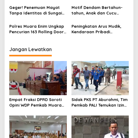
o
Tersangka
Tewas, Jasad Dibakar dan
Geger! Penemuan Mayat
Motif Dendam Bertahun-
s
Dibuang ke Sungai Enim
Tanpa Identitas di Sungai
tahun, Anak dan Cucu
Enim Desa Karang Raja
Bunuh Nenek
Polres Muara Enim Ungkap
Peningkatan Arus Mudik,
Pencurian 163 Rolling Door
Kendaraan Pribadi
dan 24 Pintu Toilet, 2 Pelaku
Dominasi Lalin Dalam Kota
DPO
Muara Enim
Jangan Lewatkan
Empat Fraksi DPRD Soroti
Sidak PKS PT Aburahmi, Tim
Opini WDP Pemkab Muara
Pemkab PALI Temukan Izin
Enim, Desak Perbaikan Tata
Operasional Belum Kelar
Kelola Keuangan