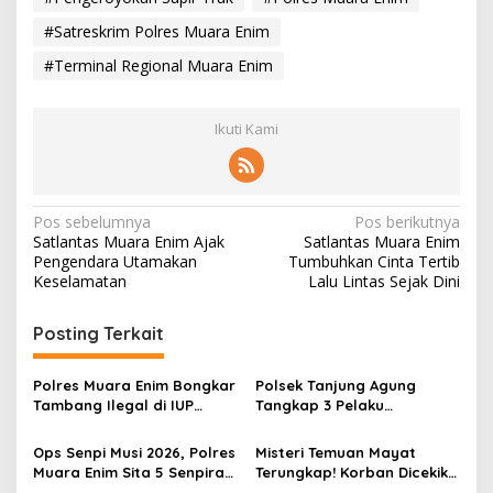
#Satreskrim Polres Muara Enim
#Terminal Regional Muara Enim
Ikuti Kami
N
Pos sebelumnya
Pos berikutnya
Satlantas Muara Enim Ajak
Satlantas Muara Enim
a
Pengendara Utamakan
Tumbuhkan Cinta Tertib
v
Keselamatan
Lalu Lintas Sejak Dini
i
Posting Terkait
g
a
Polres Muara Enim Bongkar
Polsek Tanjung Agung
s
Tambang Ilegal di IUP
Tangkap 3 Pelaku
PTBA, Negara Rugi Rp95,9
Pemalakan Sopir Truk Viral,
i
Miliar
Satu Masih DPO
Ops Senpi Musi 2026, Polres
Misteri Temuan Mayat
p
Muara Enim Sita 5 Senpira
Terungkap! Korban Dicekik
dan 71 Amunisi dari 3
Mantan Pacar Hingga