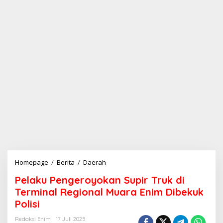
Homepage
/
Berita
/
Daerah
P
e
Pelaku Pengeroyokan Supir Truk di
l
a
Terminal Regional Muara Enim Dibekuk
k
Polisi
u
P
Redaksi Enim
17 Juli 2025