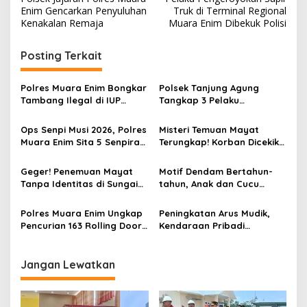
a
Enim Gencarkan Penyuluhan
Truk di Terminal Regional
v
Kenakalan Remaja
Muara Enim Dibekuk Polisi
i
Posting Terkait
g
a
Polres Muara Enim Bongkar
Polsek Tanjung Agung
s
Tambang Ilegal di IUP
Tangkap 3 Pelaku
PTBA, Negara Rugi Rp95,9
Pemalakan Sopir Truk Viral,
i
Miliar
Satu Masih DPO
Ops Senpi Musi 2026, Polres
Misteri Temuan Mayat
p
Muara Enim Sita 5 Senpira
Terungkap! Korban Dicekik
dan 71 Amunisi dari 3
Mantan Pacar Hingga
o
Tersangka
Tewas, Jasad Dibakar dan
Geger! Penemuan Mayat
Motif Dendam Bertahun-
s
Dibuang ke Sungai Enim
Tanpa Identitas di Sungai
tahun, Anak dan Cucu
Enim Desa Karang Raja
Bunuh Nenek
Polres Muara Enim Ungkap
Peningkatan Arus Mudik,
Pencurian 163 Rolling Door
Kendaraan Pribadi
dan 24 Pintu Toilet, 2 Pelaku
Dominasi Lalin Dalam Kota
DPO
Muara Enim
Jangan Lewatkan