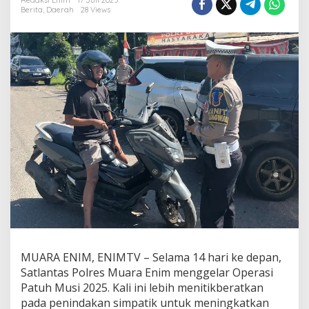
n
Redaksi Enim
17 Juli 2025
Berita
,
Daerah
28 Views
t
a
s
M
u
a
r
a
E
n
i
m
A
j
a
k
P
e
n
g
MUARA ENIM, ENIMTV – Selama 14 hari ke depan,
e
Satlantas Polres Muara Enim menggelar Operasi
n
d
Patuh Musi 2025. Kali ini lebih menitikberatkan
a
pada penindakan simpatik untuk meningkatkan