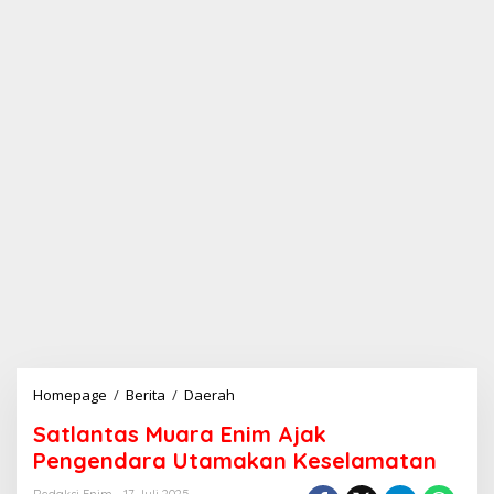
Homepage
/
Berita
/
Daerah
S
a
Satlantas Muara Enim Ajak
t
l
Pengendara Utamakan Keselamatan
a