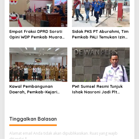
Empat Fraksi DPRD Soroti
Sidak PKS PT Aburahmi, Tim
Opini WDP Pemkab Muara
Pemkab PALI Temukan Izin
Enim, Desak Perbaikan Tata
Operasional Belum Kelar
Kelola Keuangan
Kawal Pembangunan
PWI Sumsel Resmi Tunjuk
Daerah, Pemkab-Kejari
Ishak Nasroni Jadi Plt
Muara Enim Teken MoU
Ketua PWI OKU Selatan
Pendampingan Hukum
Tinggalkan Balasan
Alamat email Anda tidak akan dipublikasikan.
Ruas yang wajib
ditandai
*