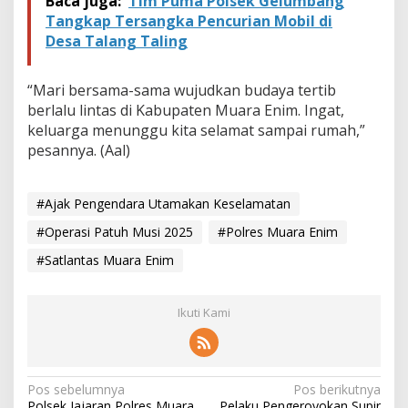
Baca juga:
Tim Puma Polsek Gelumbang
Tangkap Tersangka Pencurian Mobil di
Desa Talang Taling
“Mari bersama-sama wujudkan budaya tertib
berlalu lintas di Kabupaten Muara Enim. Ingat,
keluarga menunggu kita selamat sampai rumah,”
pesannya. (Aal)
#Ajak Pengendara Utamakan Keselamatan
#Operasi Patuh Musi 2025
#Polres Muara Enim
#Satlantas Muara Enim
Ikuti Kami
N
Pos sebelumnya
Pos berikutnya
Polsek Jajaran Polres Muara
Pelaku Pengeroyokan Supir