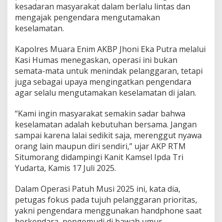
r
kesadaran masyarakat dalam berlalu lintas dan
a
mengajak pengendara mengutamakan
U
keselamatan.
t
a
m
Kapolres Muara Enim AKBP Jhoni Eka Putra melalui
a
Kasi Humas menegaskan, operasi ini bukan
k
semata-mata untuk menindak pelanggaran, tetapi
a
juga sebagai upaya mengingatkan pengendara
n
K
agar selalu mengutamakan keselamatan di jalan.
e
s
“Kami ingin masyarakat semakin sadar bahwa
e
keselamatan adalah kebutuhan bersama. Jangan
l
sampai karena lalai sedikit saja, merenggut nyawa
a
m
orang lain maupun diri sendiri,” ujar AKP RTM
a
Situmorang didampingi Kanit Kamsel Ipda Tri
t
Yudarta, Kamis 17 Juli 2025.
a
n
Dalam Operasi Patuh Musi 2025 ini, kata dia,
petugas fokus pada tujuh pelanggaran prioritas,
yakni pengendara menggunakan handphone saat
berkendara, pengemudi di bawah umur,