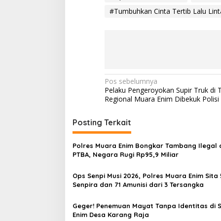
#Tumbuhkan Cinta Tertib Lalu Lint
N
Pos sebelumnya
Pelaku Pengeroyokan Supir Truk di 
a
Regional Muara Enim Dibekuk Polisi
v
i
Posting Terkait
g
Polres Muara Enim Bongkar Tambang Ilegal d
a
PTBA, Negara Rugi Rp95,9 Miliar
s
Ops Senpi Musi 2026, Polres Muara Enim Sita 
i
Senpira dan 71 Amunisi dari 3 Tersangka
p
o
Geger! Penemuan Mayat Tanpa Identitas di 
Enim Desa Karang Raja