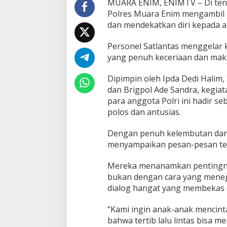
MUARA ENIM, ENIMTV – Di teng
L
Polres Muara Enim mengambil
i
n
dan mendekatkan diri kepada ana
t
a
Personel Satlantas menggelar 
s
yang penuh keceriaan dan ma
S
e
j
Dipimpin oleh Ipda Dedi Halim, 
a
dan Brigpol Ade Sandra, kegiat
k
para anggota Polri ini hadir s
D
polos dan antusias.
i
n
i
Dengan penuh kelembutan dan 
menyampaikan pesan-pesan tert
Mereka menanamkan pentingnya
bukan dengan cara yang menega
dialog hangat yang membekas d
“Kami ingin anak-anak mencinta
bahwa tertib lalu lintas bisa