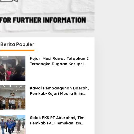
Berita Populer
Kejari Musi Rawas Tetapkan 2
Tersangka Dugaan Korupsi
Dana PSR, Selamatkan Uang
Negara Rp1,26 Miliar
Kawal Pembangunan Daerah,
Pemkab-Kejari Muara Enim
Teken MoU Pendampingan
Hukum
Sidak PKS PT Aburahmi, Tim
Pemkab PALI Temukan Izin
Operasional Belum Kelar