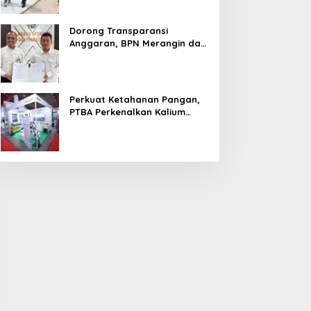
Dorong Transparansi
Anggaran, BPN Merangin dan
BRI Bangko Teken PKS
Penerbitan KKP
Perkuat Ketahanan Pangan,
PTBA Perkenalkan Kalium
Humat ‘BA Grow’ di
Inagritech 2026