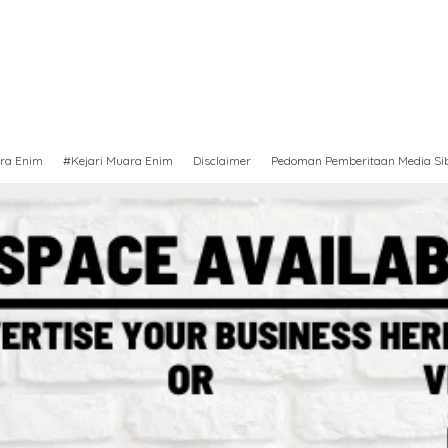
ra Enim
#Kejari Muara Enim
Disclaimer
Pedoman Pemberitaan Media Si