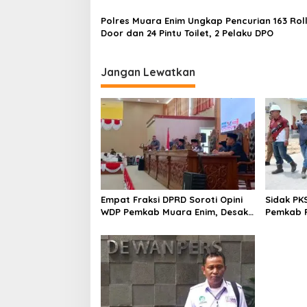
s
Polres Muara Enim Ungkap Pencurian 163 Roll
Door dan 24 Pintu Toilet, 2 Pelaku DPO
Jangan Lewatkan
Empat Fraksi DPRD Soroti Opini
Sidak PK
WDP Pemkab Muara Enim, Desak
Pemkab P
Perbaikan Tata Kelola Keuangan
Operasio