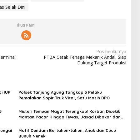
as Sejak Dini
Ikuti Kami
Pos berikutnya
Terminal
PTBA Cetak Tenaga Mekanik Andal, Siap
Dukung Target Produksi
i IUP
Polsek Tanjung Agung Tangkap 3 Pelaku
Pemalakan Sopir Truk Viral, Satu Masih DPO
5
Misteri Temuan Mayat Terungkap! Korban Dicekik
Mantan Pacar Hingga Tewas, Jasad Dibakar dan
Dibuang ke Sungai Enim
Sungai
Motif Dendam Bertahun-tahun, Anak dan Cucu
Bunuh Nenek