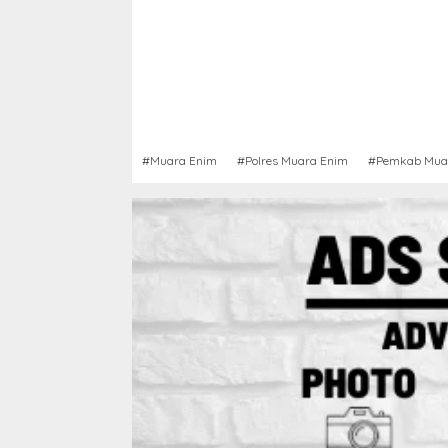
#Muara Enim
#Polres Muara Enim
#Pemkab Mua