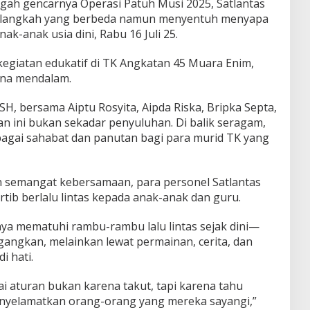
ah gencarnya Operasi Patuh Musi 2025, Satlantas
 langkah yang berbeda namun menyentuh menyapa
k-anak usia dini, Rabu 16 Juli 25.
kegiatan edukatif di TK Angkatan 45 Muara Enim,
kna mendalam.
SH, bersama Aiptu Rosyita, Aipda Riska, Bripka Septa,
an ini bukan sekadar penyuluhan. Di balik seragam,
ebagai sahabat dan panutan bagi para murid TK yang
semangat kebersamaan, para personel Satlantas
ib berlalu lintas kepada anak-anak dan guru.
 mematuhi rambu-rambu lalu lintas sejak dini—
ngkan, melainkan lewat permainan, cerita, dan
i hati.
i aturan bukan karena takut, tapi karena tahu
 menyelamatkan orang-orang yang mereka sayangi,”