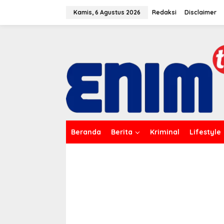
L
e
Kamis, 6 Agustus 2026
Redaksi
Disclaimer
w
a
t
i
k
e
k
o
n
t
e
n
Beranda
Berita
Kriminal
Lifestyle