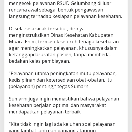
i
mengecek pelayanan RSUD Gelumbang di luar
l
rencana awal sebagai bentuk pengawasan
i
langsung terhadap kesiapan pelayanan kesehatan.
t
a
s
Di sela-sela sidak tersebut, dirinya
K
menginstruksikan Dinas Kesehatan Kabupaten
e
Muara Enim, termasuk seluruh tenaga kesehatan
s
agar meningkatkan pelayanan, khususnya dalam
e
h
ketanggapdaruratan pasien, tanpa membeda-
a
bedakan kelas pembiayaan.
t
a
“Pelayanan utama peningkatan mutu pelayanan,
n
kedisiplinan dan ketersediaan obat-obatan, itu
R
S
(pelayanan) penting,” tegas Sumarni.
U
D
Sumarni juga ingin memastikan bahwa pelayanan
G
kesehatan berjalan optimal dan masyarakat
e
mendapatkan pelayanan terbaik.
l
u
m
“Kita tidak ingin lagi ada keluhan soal pelayanan
b
yang lambat, antrean panjang ataupun