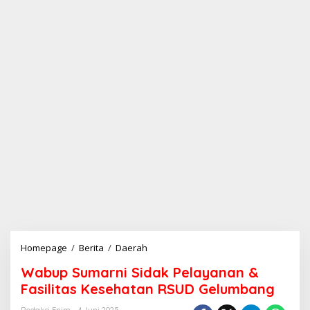
Homepage
/
Berita
/
Daerah
W
a
Wabup Sumarni Sidak Pelayanan &
b
u
Fasilitas Kesehatan RSUD Gelumbang
p