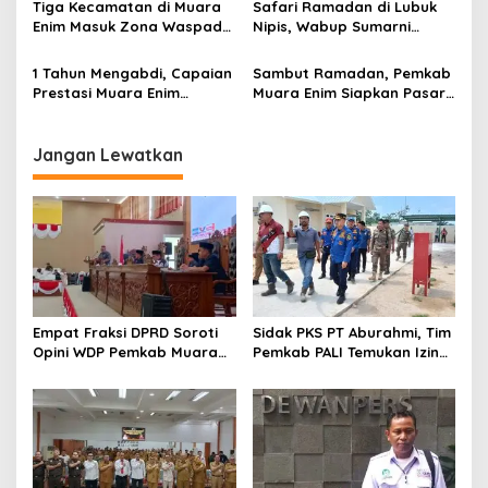
Tiga Kecamatan di Muara
Safari Ramadan di Lubuk
s
Enim Masuk Zona Waspada
Nipis, Wabup Sumarni
Karhutla
Salurkan Bantuan dan
Serap Aspirasi Masyarakat
1 Tahun Mengabdi, Capaian
Sambut Ramadan, Pemkab
Prestasi Muara Enim
Muara Enim Siapkan Pasar
MEMBARA
Bedug Untuk Pelaku UMKM
Jangan Lewatkan
Empat Fraksi DPRD Soroti
Sidak PKS PT Aburahmi, Tim
Opini WDP Pemkab Muara
Pemkab PALI Temukan Izin
Enim, Desak Perbaikan Tata
Operasional Belum Kelar
Kelola Keuangan