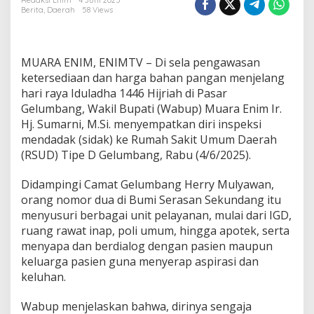
S
Redaksi Enim
4 Juni 2025
Berita
,
Daerah
58 Views
u
m
a
r
MUARA ENIM, ENIMTV – Di sela pengawasan
n
i
ketersediaan dan harga bahan pangan menjelang
S
hari raya Iduladha 1446 Hijriah di Pasar
i
Gelumbang, Wakil Bupati (Wabup) Muara Enim Ir.
d
Hj. Sumarni, M.Si. menyempatkan diri inspeksi
a
mendadak (sidak) ke Rumah Sakit Umum Daerah
k
P
(RSUD) Tipe D Gelumbang, Rabu (4/6/2025).
e
l
Didampingi Camat Gelumbang Herry Mulyawan,
a
orang nomor dua di Bumi Serasan Sekundang itu
y
menyusuri berbagai unit pelayanan, mulai dari IGD,
a
n
ruang rawat inap, poli umum, hingga apotek, serta
a
menyapa dan berdialog dengan pasien maupun
n
keluarga pasien guna menyerap aspirasi dan
&
keluhan.
F
a
s
Wabup menjelaskan bahwa, dirinya sengaja