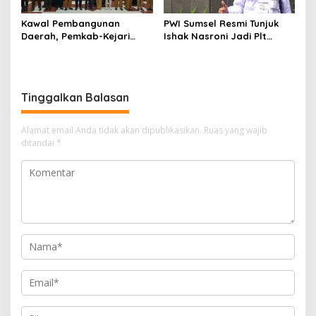
Kawal Pembangunan
PWI Sumsel Resmi Tunjuk
Daerah, Pemkab-Kejari
Ishak Nasroni Jadi Plt
Muara Enim Teken MoU
Ketua PWI OKU Selatan
Pendampingan Hukum
Tinggalkan Balasan
Alamat email Anda tidak akan dipublikasikan.
Ruas yang wajib
ditandai
*