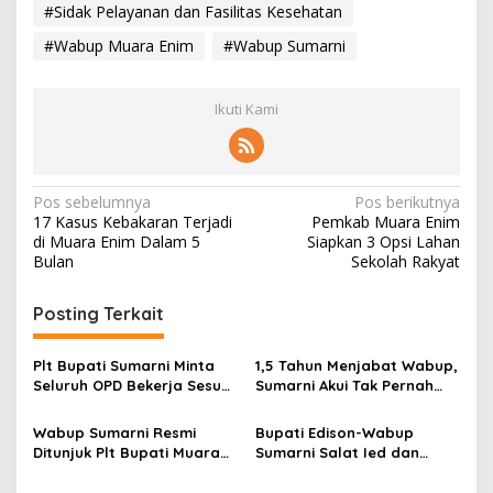
#Sidak Pelayanan dan Fasilitas Kesehatan
#Wabup Muara Enim
#Wabup Sumarni
Ikuti Kami
N
Pos sebelumnya
Pos berikutnya
17 Kasus Kebakaran Terjadi
Pemkab Muara Enim
a
di Muara Enim Dalam 5
Siapkan 3 Opsi Lahan
v
Bulan
Sekolah Rakyat
i
Posting Terkait
g
a
Plt Bupati Sumarni Minta
1,5 Tahun Menjabat Wabup,
s
Seluruh OPD Bekerja Sesuai
Sumarni Akui Tak Pernah
Aturan
Dilibatkan Soal Anggaran
i
Wabup Sumarni Resmi
Bupati Edison-Wabup
p
Ditunjuk Plt Bupati Muara
Sumarni Salat Ied dan
Enim
Tinjau Pemotongan Kurban
o
di Masjid Agung