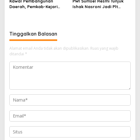
Kawal Pembangunan
PWI Sumsel Resmi Tunjuk
Daerah, Pemkab-Kejari
Ishak Nasroni Jadi Plt
Muara Enim Teken MoU
Ketua PWI OKU Selatan
Pendampingan Hukum
Tinggalkan Balasan
Alamat email Anda tidak akan dipublikasikan.
Ruas yang wajib
ditandai
*