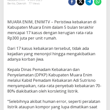
u
Redaksi Enim
4 Juni 2025
Berita
,
Daerah
77 Views
s
K
e
b
MUARA ENIM, ENIMTV – Peristiwa kebakaran di
a
k
Kabupaten Muara Enim dalam 5 bulan terakhir
a
mencapai 17 kasus dengan kerugian rata-rata
r
Rp300 juta per unit rumah.
a
n
Dari 17 kasus kebakaran tersebut, tidak ada
T
e
kejadian yang menonjol hingga mengakibatkan
r
adanya korban jiwa.
j
a
Kepala Dinas Pemadam Kebakaran dan
d
Penyelamatan (DPKP) Kabupaten Muara Enim
i
d
melalui Kabid Pemadam Kebakaran Adi Sutrisno
i
menyampaikan, rata-rata penyebab kebakaran 70-
M
80% diakibatkan oleh korsleting listrik.
u
a
“Selebihnya akibat human error, seperti peralatan
r
a
listrik ataupun kompor yang lupa dimatikan saat