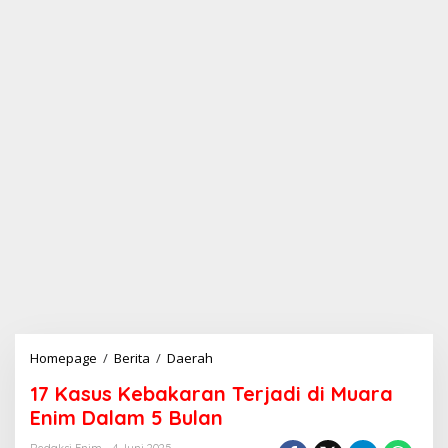
Homepage
/
Berita
/
Daerah
1
7
17 Kasus Kebakaran Terjadi di Muara
K
a
Enim Dalam 5 Bulan
s