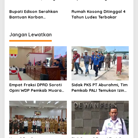
Ditaksir Rp80 Juta
Personel Siap Siaga
Bupati Edison Serahkan
Rumah Kosong Ditinggal 4
Bantuan Korban
Tahun Ludes Terbakar
Kebakaran
Jangan Lewatkan
Empat Fraksi DPRD Soroti
Sidak PKS PT Aburahmi, Tim
Opini WDP Pemkab Muara
Pemkab PALI Temukan Izin
Enim, Desak Perbaikan Tata
Operasional Belum Kelar
Kelola Keuangan