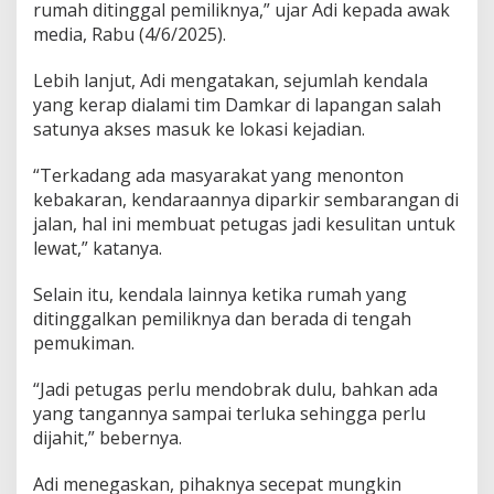
E
rumah ditinggal pemiliknya,” ujar Adi kepada awak
n
media, Rabu (4/6/2025).
i
m
Lebih lanjut, Adi mengatakan, sejumlah kendala
D
a
yang kerap dialami tim Damkar di lapangan salah
l
satunya akses masuk ke lokasi kejadian.
a
m
“Terkadang ada masyarakat yang menonton
5
kebakaran, kendaraannya diparkir sembarangan di
B
u
jalan, hal ini membuat petugas jadi kesulitan untuk
l
lewat,” katanya.
a
n
Selain itu, kendala lainnya ketika rumah yang
ditinggalkan pemiliknya dan berada di tengah
pemukiman.
“Jadi petugas perlu mendobrak dulu, bahkan ada
yang tangannya sampai terluka sehingga perlu
dijahit,” bebernya.
Adi menegaskan, pihaknya secepat mungkin