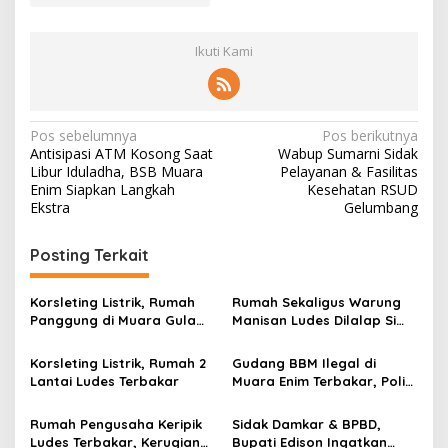
Ikuti Kami
N
Pos sebelumnya
Pos berikutnya
Antisipasi ATM Kosong Saat
Wabup Sumarni Sidak
a
Libur Iduladha, BSB Muara
Pelayanan & Fasilitas
v
Enim Siapkan Langkah
Kesehatan RSUD
Ekstra
Gelumbang
i
g
Posting Terkait
a
s
Korsleting Listrik, Rumah
Rumah Sekaligus Warung
Panggung di Muara Gula
Manisan Ludes Dilalap Si
i
Lama Terbakar Dini Hari
Jago Merah
p
Korsleting Listrik, Rumah 2
Gudang BBM Ilegal di
Lantai Ludes Terbakar
Muara Enim Terbakar, Polisi
o
Amankan Ribuan Liter Solar
s
Olahan
Rumah Pengusaha Keripik
Sidak Damkar & BPBD,
Ludes Terbakar, Kerugian
Bupati Edison Ingatkan