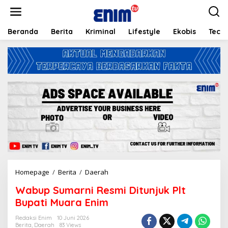
L
e
w
a
Beranda
Berita
Kriminal
Lifestyle
Ekobis
Tech
t
i
k
e
k
o
n
t
e
n
Homepage
/
Berita
/
Daerah
W
a
Wabup Sumarni Resmi Ditunjuk Plt
b
u
Bupati Muara Enim
p
S
Redaksi Enim
10 Juni 2026
Berita
,
Daerah
83 Views
u