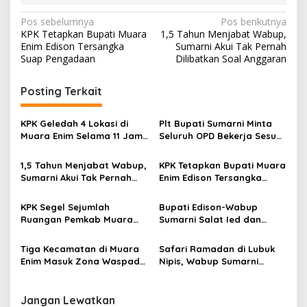
N
Pos sebelumnya
Pos berikutnya
KPK Tetapkan Bupati Muara
1,5 Tahun Menjabat Wabup,
a
Enim Edison Tersangka
Sumarni Akui Tak Pernah
v
Suap Pengadaan
Dilibatkan Soal Anggaran
i
Posting Terkait
g
a
KPK Geledah 4 Lokasi di
Plt Bupati Sumarni Minta
s
Muara Enim Selama 11 Jam,
Seluruh OPD Bekerja Sesuai
Bawa Koper dan Kardus
Aturan
i
Berisi Dokumen
1,5 Tahun Menjabat Wabup,
KPK Tetapkan Bupati Muara
p
Sumarni Akui Tak Pernah
Enim Edison Tersangka
Dilibatkan Soal Anggaran
Suap Pengadaan
o
KPK Segel Sejumlah
Bupati Edison-Wabup
s
Ruangan Pemkab Muara
Sumarni Salat Ied dan
Enim, Termasuk Ruang
Tinjau Pemotongan Kurban
Kerja Bupati
di Masjid Agung
Tiga Kecamatan di Muara
Safari Ramadan di Lubuk
Enim Masuk Zona Waspada
Nipis, Wabup Sumarni
Karhutla
Salurkan Bantuan dan
Serap Aspirasi Masyarakat
Jangan Lewatkan