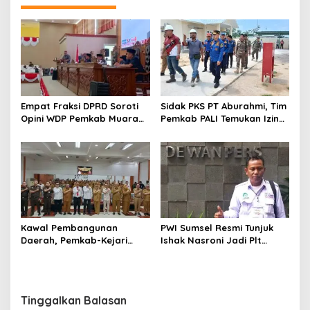
Empat Fraksi DPRD Soroti
Sidak PKS PT Aburahmi, Tim
Opini WDP Pemkab Muara
Pemkab PALI Temukan Izin
Enim, Desak Perbaikan Tata
Operasional Belum Kelar
Kelola Keuangan
Kawal Pembangunan
PWI Sumsel Resmi Tunjuk
Daerah, Pemkab-Kejari
Ishak Nasroni Jadi Plt
Muara Enim Teken MoU
Ketua PWI OKU Selatan
Pendampingan Hukum
Tinggalkan Balasan