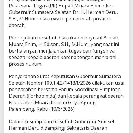
a
Pelaksana Tugas (Plt) Bupati Muara Enim oleh
t
i
Gubernur Sumatera Selatan Dr. H. Herman Deru,
M
S.H., M.Hum. selaku wakil pemerintah pusat di
u
daerah.
a
r
Penunjukan tersebut dilakukan menyusul Bupati
a
E
Muara Enim, H. Edison, S.H., M.Hum., yang saat ini
n
berhalangan menjalankan tugas dan fungsinya
i
sebagai kepala daerah karena tengah menjalani
m
proses hukum.
Penyerahan Surat Keputusan Gubernur Sumatera
Selatan Nomor 100.1.4.2/1418/I/2026 dilakukan usai
pengarahan bersama Forum Koordinasi Pimpinan
Daerah (Forkopimda) dan kepala perangkat daerah
Kabupaten Muara Enim di Griya Agung,
Palembang, Rabu (10/6/2026).
Dalam kesempatan tersebut, Gubernur Sumsel
Herman Deru didampingi Sekretaris Daerah