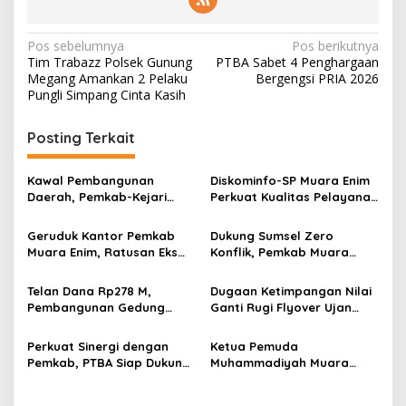
N
Pos sebelumnya
Pos berikutnya
Tim Trabazz Polsek Gunung
PTBA Sabet 4 Penghargaan
a
Megang Amankan 2 Pelaku
Bergengsi PRIA 2026
v
Pungli Simpang Cinta Kasih
i
Posting Terkait
g
a
Kawal Pembangunan
Diskominfo-SP Muara Enim
s
Daerah, Pemkab-Kejari
Perkuat Kualitas Pelayanan
Muara Enim Teken MoU
Publik Lewat Bimtek SP4N-
i
Pendampingan Hukum
LAPOR dan PPID
Geruduk Kantor Pemkab
Dukung Sumsel Zero
p
Muara Enim, Ratusan Eks
Konflik, Pemkab Muara
Karyawan PBT Desak
Enim Perkuat Peran FKDM
o
Perusahaan Lunasi Hak
Cegah Intoleransi dan
Telan Dana Rp278 M,
Dugaan Ketimpangan Nilai
s
Pekerja
Radikalisme
Pembangunan Gedung
Ganti Rugi Flyover Ujan
KJSU 10 Lantai RSUD
Mas Mencuat, Pemkab
Rabain Muara Enim Ditunda
Muara Enim Turun Verifikasi
Perkuat Sinergi dengan
Ketua Pemuda
Pemkab, PTBA Siap Dukung
Muhammadiyah Muara
Pembangunan Muara Enim
Enim Ajak Masyarakat Tak
Terprovokasi Isu Politik