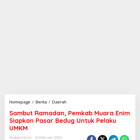
Homepage
/
Berita
/
Daerah
S
a
Sambut Ramadan, Pemkab Muara Enim
m
b
Siapkan Pasar Bedug Untuk Pelaku
u
UMKM
t
R
Redaksi Enim
16 Februari 2026