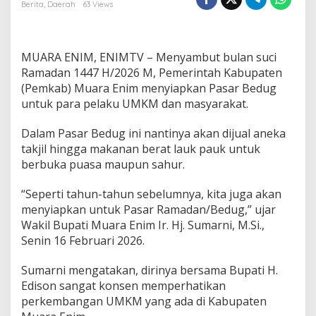
a
Berita
,
Daerah
63 Views
m
a
d
a
MUARA ENIM, ENIMTV – Menyambut bulan suci
n
Ramadan 1447 H/2026 M, Pemerintah Kabupaten
,
(Pemkab) Muara Enim menyiapkan Pasar Bedug
P
untuk para pelaku UMKM dan masyarakat.
e
m
k
Dalam Pasar Bedug ini nantinya akan dijual aneka
a
takjil hingga makanan berat lauk pauk untuk
b
berbuka puasa maupun sahur.
M
u
“Seperti tahun-tahun sebelumnya, kita juga akan
a
r
menyiapkan untuk Pasar Ramadan/Bedug,” ujar
a
Wakil Bupati Muara Enim Ir. Hj. Sumarni, M.Si.,
E
Senin 16 Februari 2026.
n
i
Sumarni mengatakan, dirinya bersama Bupati H.
m
S
Edison sangat konsen memperhatikan
i
perkembangan UMKM yang ada di Kabupaten
a