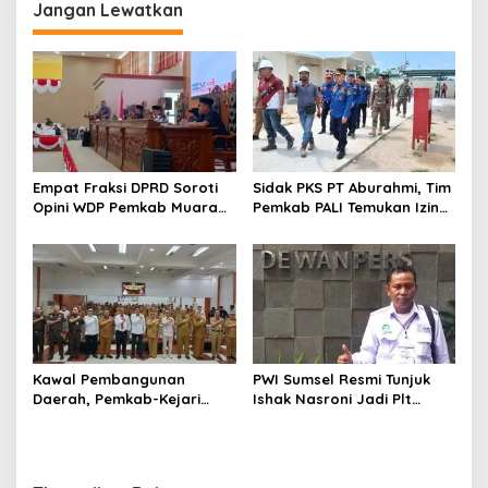
Jangan Lewatkan
Empat Fraksi DPRD Soroti
Sidak PKS PT Aburahmi, Tim
Opini WDP Pemkab Muara
Pemkab PALI Temukan Izin
Enim, Desak Perbaikan Tata
Operasional Belum Kelar
Kelola Keuangan
Kawal Pembangunan
PWI Sumsel Resmi Tunjuk
Daerah, Pemkab-Kejari
Ishak Nasroni Jadi Plt
Muara Enim Teken MoU
Ketua PWI OKU Selatan
Pendampingan Hukum