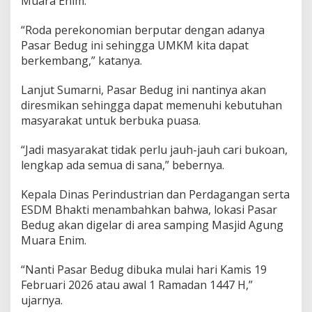
Muara Enim.
p
k
“Roda perekonomian berputar dengan adanya
a
n
Pasar Bedug ini sehingga UMKM kita dapat
P
berkembang,” katanya.
a
s
Lanjut Sumarni, Pasar Bedug ini nantinya akan
a
diresmikan sehingga dapat memenuhi kebutuhan
r
B
masyarakat untuk berbuka puasa.
e
d
“Jadi masyarakat tidak perlu jauh-jauh cari bukoan,
u
lengkap ada semua di sana,” bebernya.
g
U
n
Kepala Dinas Perindustrian dan Perdagangan serta
t
ESDM Bhakti menambahkan bahwa, lokasi Pasar
u
Bedug akan digelar di area samping Masjid Agung
k
Muara Enim.
P
e
l
“Nanti Pasar Bedug dibuka mulai hari Kamis 19
a
Februari 2026 atau awal 1 Ramadan 1447 H,”
k
ujarnya.
u