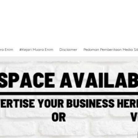
ra Enim
#Kejari Muara Enim
Disclaimer
Pedoman Pemberitaan Media Si
Berita
,
Sumsel