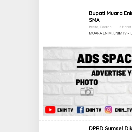
Bupati Muara En
SMA
Berita
,
Daerah
|
18 Maret
MUARA ENIM, ENIMTV – B
DPRD Sumsel Dik