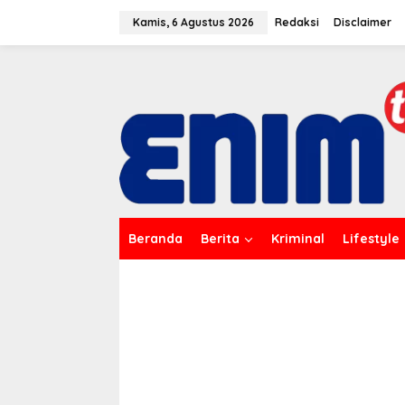
L
e
Kamis, 6 Agustus 2026
Redaksi
Disclaimer
w
a
t
i
k
e
k
o
n
t
e
n
Beranda
Berita
Kriminal
Lifestyle