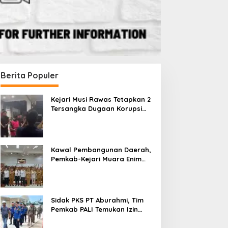
i, PT RMK Tetap
el
Berita Populer
Kejari Musi Rawas Tetapkan 2
Tersangka Dugaan Korupsi
Dana PSR, Selamatkan Uang
Negara Rp1,26 Miliar
aksi DPRD Soroti
Sidak PKS PT Aburahmi, Tim
Ka
DP Pemkab Muara
Pemkab PALI Temukan Izin
Dae
Kawal Pembangunan Daerah,
sak Perbaikan
Operasional Belum Kelar
Mua
Pemkab-Kejari Muara Enim
ola Keuangan
Pe
Teken MoU Pendampingan
Hukum
Sidak PKS PT Aburahmi, Tim
Pemkab PALI Temukan Izin
Operasional Belum Kelar