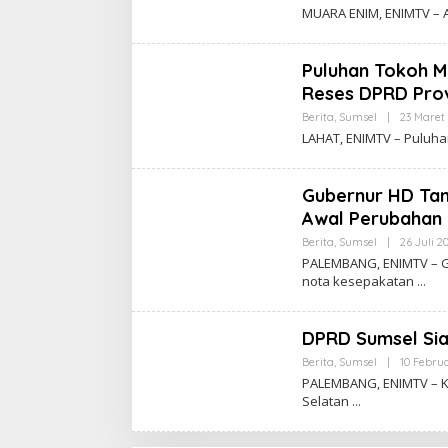
MUARA ENIM, ENIMTV – A
Puluhan Tokoh M
Reses DPRD Provi
Berita
,
Sumsel
|
23 Maret
LAHAT, ENIMTV – Puluh
Gubernur HD Ta
Awal Perubahan
Berita
,
Sumsel
|
26 Juli 2
PALEMBANG, ENIMTV – 
nota kesepakatan
DPRD Sumsel Sia
Berita
,
Sumsel
|
10 Februa
PALEMBANG, ENIMTV – K
Selatan