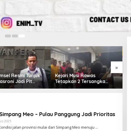
apil
DPRD Sumsel Dikangkang
g
Operasi Usai 2 Jam Diseg
23 Agustus 2023
»
smi Tunjuk
Kejari Musi Rawas
Empat Fr
Jadi Plt
Tetapkan 2 Tersangka
Opini W
U Selatan
Dugaan Korupsi Dana PSR,
Enim, De
Selamatkan Uang Negara
Tata Kel
Rp1,26 Miliar
 Simpang Meo – Pulau Panggung Jadi Prioritas
us 2025
O
L
ondisi jalan provinsi mulai dari Simpang Meo menuju
E