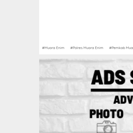
#Muara Enim
#Polres Muara Enim
#Pemkab Mua