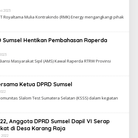
us 2023
O
L
T Royaltama Mulia Kontrakindo (RMK) Energy mengangkangi pihak
E
H
R
E
D
 Sumsel Hentikan Pembahasan Raperda
A
K
S
I
2023
O
E
L
iansi Masyarakat Sipil (AMS) Kawal Raperda RTRW Provinsi
N
E
I
H
M
R
E
D
Bersama Ketua DPRD Sumsel
A
K
2022
O
S
L
munitas Slalom Test Sumatera Selatan (KSSS) dalam kegiatan
I
E
E
H
N
R
I
E
M
D
022, Anggota DPRD Sumsel Dapil VI Serap
A
K
akat di Desa Karang Raja
S
I
 2022
O