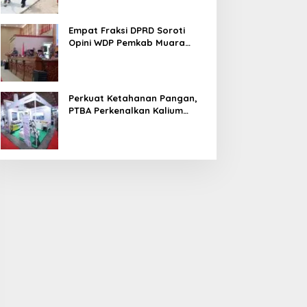
Empat Fraksi DPRD Soroti
Opini WDP Pemkab Muara
Enim, Desak Perbaikan Tata
Kelola Keuangan
Perkuat Ketahanan Pangan,
PTBA Perkenalkan Kalium
Humat ‘BA Grow’ di
Inagritech 2026