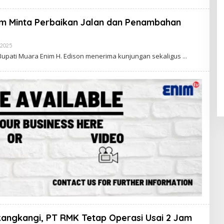
H
R
E
im Minta Perbaikan Jalan dan Penambahan
D
A
K
 2025
O
S
L
I
upati Muara Enim H. Edison menerima kunjungan sekaligus
E
E
H
N
R
I
E
M
D
A
K
S
I
E
N
I
M
angkangi, PT RMK Tetap Operasi Usai 2 Jam