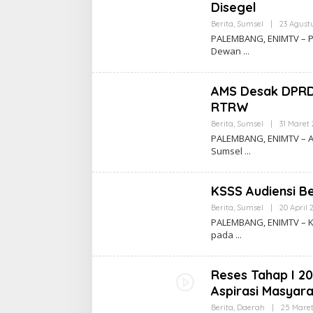
Disegel
Berita
,
Sumsel
|
23 Agust
PALEMBANG, ENIMTV – P
Dewan
AMS Desak DPRD
RTRW
Berita
,
Sumsel
|
31 Maret 
PALEMBANG, ENIMTV – Al
Sumsel
KSSS Audiensi 
Berita
,
Sumsel
|
20 April 
PALEMBANG, ENIMTV – Ko
pada
Reses Tahap I 2
Aspirasi Masyar
Berita
,
Daerah
|
25 Maret