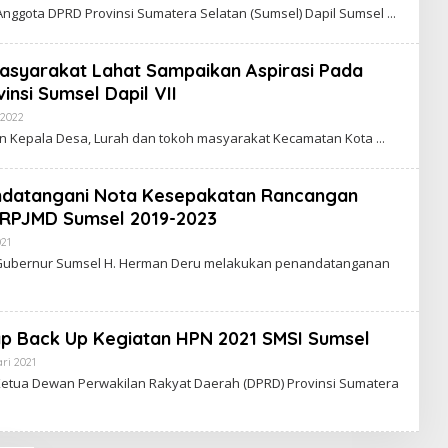
E
L
nggota DPRD Provinsi Sumatera Selatan (Sumsel) Dapil Sumsel
N
E
I
H
M
R
E
asyarakat Lahat Sampaikan Aspirasi Pada
D
nsi Sumsel Dapil VII
A
K
 2022
O
S
L
I
an Kepala Desa, Lurah dan tokoh masyarakat Kecamatan Kota
E
E
H
N
R
I
E
M
ndatangani Nota Kesepakatan Rancangan
D
 RPJMD Sumsel 2019-2023
A
K
021
O
S
L
I
Gubernur Sumsel H. Herman Deru melakukan penandatanganan
E
E
H
N
R
I
E
M
D
p Back Up Kegiatan HPN 2021 SMSI Sumsel
A
K
ri 2021
O
S
L
etua Dewan Perwakilan Rakyat Daerah (DPRD) Provinsi Sumatera
I
E
E
H
N
R
I
E
M
D