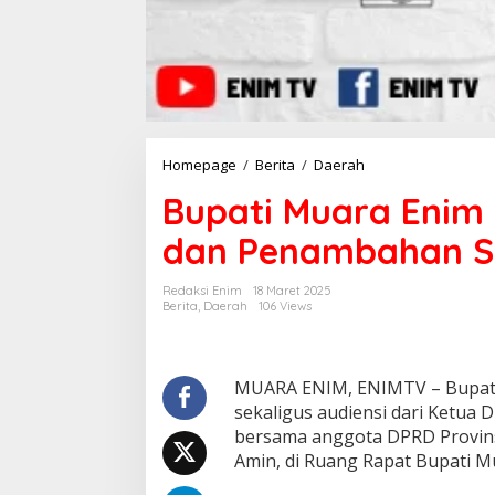
Homepage
/
Berita
/
Daerah
B
u
Bupati Muara Enim 
p
a
dan Penambahan 
t
i
M
Redaksi Enim
18 Maret 2025
u
Berita
,
Daerah
106 Views
a
r
a
E
MUARA ENIM, ENIMTV – Bupati
n
sekaligus audiensi dari Ketua 
i
bersama anggota DPRD Provin
m
Amin, di Ruang Rapat Bupati Mu
M
i