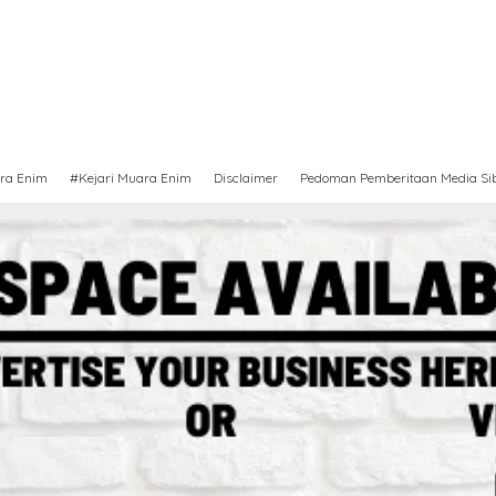
ra Enim
#Kejari Muara Enim
Disclaimer
Pedoman Pemberitaan Media Si