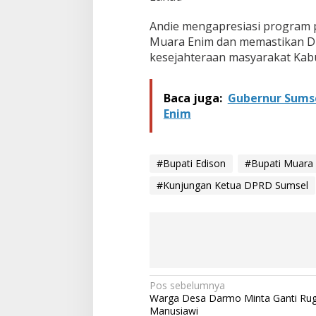
b
a
Andie mengapresiasi program
h
Muara Enim dan memastikan D
a
kesejahteraan masyarakat Kabu
n
S
M
A
Baca juga:
Gubernur Sumse
Enim
#Bupati Edison
#Bupati Muara
#Kunjungan Ketua DPRD Sumsel
N
Pos sebelumnya
Warga Desa Darmo Minta Ganti Rug
a
Manusiawi