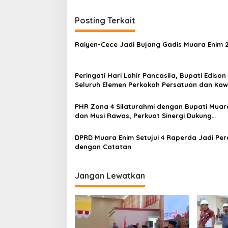
v
i
Posting Terkait
g
Raiyen-Cece Jadi Bujang Gadis Muara Enim 
a
s
Peringati Hari Lahir Pancasila, Bupati Edison
i
Seluruh Elemen Perkokoh Persatuan dan Kaw
p
Pembangunan
o
PHR Zona 4 Silaturahmi dengan Bupati Muar
dan Musi Rawas, Perkuat Sinergi Dukung
s
Ketahanan Energi Nasional
DPRD Muara Enim Setujui 4 Raperda Jadi Pe
dengan Catatan
Jangan Lewatkan