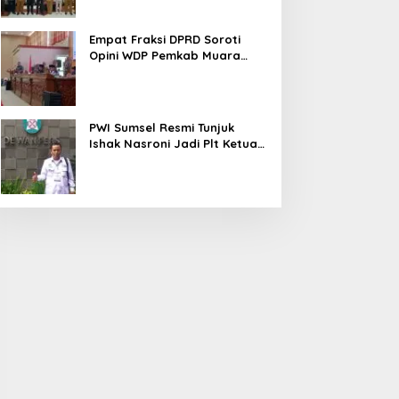
Empat Fraksi DPRD Soroti
Opini WDP Pemkab Muara
Enim, Desak Perbaikan Tata
Kelola Keuangan
PWI Sumsel Resmi Tunjuk
Ishak Nasroni Jadi Plt Ketua
PWI OKU Selatan