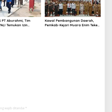
S PT Aburahmi, Tim
Kawal Pembangunan Daerah,
ALI Temukan Izin
Pemkab-Kejari Muara Enim Teken
nal Belum Kelar
MoU Pendampingan Hukum
ng wajib ditandai
*