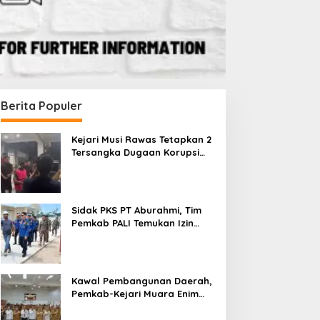
Berita Populer
Kejari Musi Rawas Tetapkan 2
Tersangka Dugaan Korupsi
Dana PSR, Selamatkan Uang
Negara Rp1,26 Miliar
Sidak PKS PT Aburahmi, Tim
Pemkab PALI Temukan Izin
Operasional Belum Kelar
Kawal Pembangunan Daerah,
Pemkab-Kejari Muara Enim
Teken MoU Pendampingan
Hukum