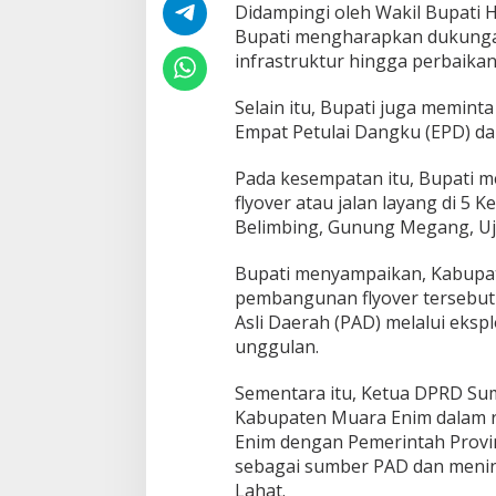
n
Didampingi oleh Wakil Bupati Hj
t
Bupati mengharapkan dukungan 
a
infrastruktur hingga perbaikan
P
e
Selain itu, Bupati juga memi
r
b
Empat Petulai Dangku (EPD) d
a
i
Pada kesempatan itu, Bupati 
k
flyover atau jalan layang di 5
a
Belimbing, Gunung Megang, Uj
n
J
a
Bupati menyampaikan, Kabupa
l
pembangunan flyover tersebu
a
Asli Daerah (PAD) melalui eksp
n
unggulan.
d
a
n
Sementara itu, Ketua DPRD Su
P
Kabupaten Muara Enim dalam r
e
Enim dengan Pemerintah Provin
n
sebagai sumber PAD dan menin
a
m
Lahat.