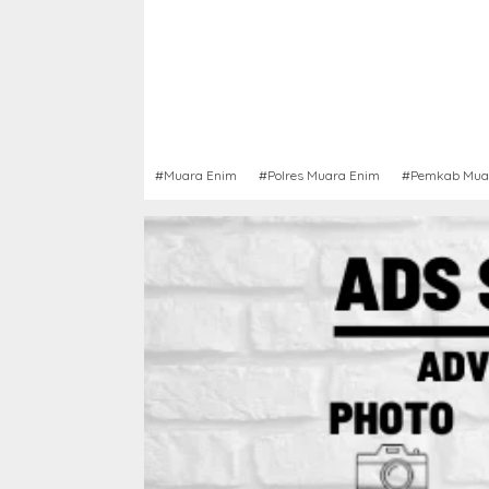
#Muara Enim
#Polres Muara Enim
#Pemkab Mua