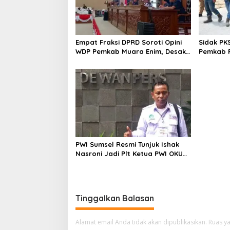
Empat Fraksi DPRD Soroti Opini
Sidak PK
WDP Pemkab Muara Enim, Desak
Pemkab P
Perbaikan Tata Kelola Keuangan
Operasio
PWI Sumsel Resmi Tunjuk Ishak
Nasroni Jadi Plt Ketua PWI OKU
Selatan
Tinggalkan Balasan
Alamat email Anda tidak akan dipublikasikan.
Ruas ya