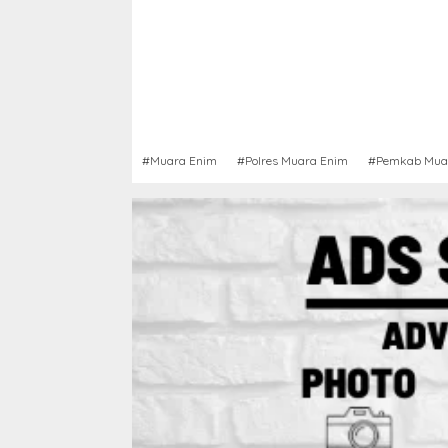
#Muara Enim
#Polres Muara Enim
#Pemkab Mua