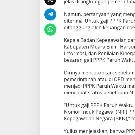
jelas di lingkungan pemerintah
u
D
i
Namun, pertanyaan yang meng
t
diterima. Untuk gaji PPPK Par
a
ditanggung oleh keuangan dae
n
g
Kepala Badan Kepegawaian d
g
u
Kabupaten Muara Enim, Harson
n
Informasi, dan Penilaian Kine
g
besaran gaji PPPK Paruh Waktu
K
e
Dirinya mencotohkan, sebelumn
u
a
pemerintahan atau di OPD mene
n
menjadi PPPK Paruh Waktu maka
g
mendapat status penetapan NI
a
n
“Untuk gaji PPPK Paruh Waktu
D
a
Nomor Induk Pegawai (NIP) PPP
e
Kepegawaian Negara (BKN),” t
r
a
Yulius menjelaskan, bahwa PP
h