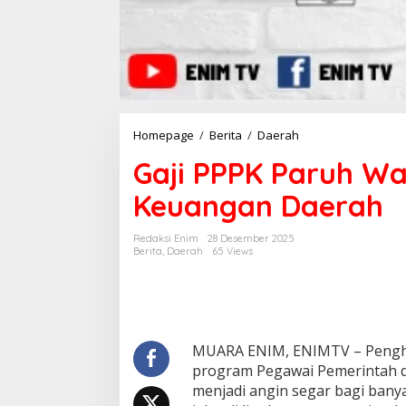
Homepage
/
Berita
/
Daerah
G
a
Gaji PPPK Paruh W
j
i
Keuangan Daerah
P
P
P
Redaksi Enim
28 Desember 2025
K
Berita
,
Daerah
65 Views
P
a
r
u
h
W
MUARA ENIM, ENIMTV – Pengha
a
program Pegawai Pemerintah de
k
menjadi angin segar bagi banya
t