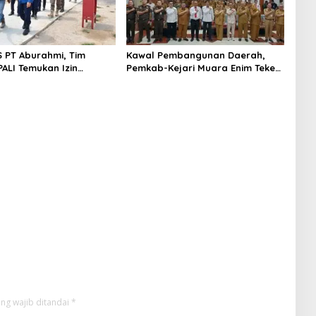
S PT Aburahmi, Tim
Kawal Pembangunan Daerah,
ALI Temukan Izin
Pemkab-Kejari Muara Enim Teken
nal Belum Kelar
MoU Pendampingan Hukum
ng wajib ditandai
*