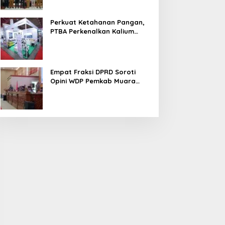
Perkuat Ketahanan Pangan,
PTBA Perkenalkan Kalium
Humat ‘BA Grow’ di
Inagritech 2026
Empat Fraksi DPRD Soroti
Opini WDP Pemkab Muara
Enim, Desak Perbaikan Tata
Kelola Keuangan