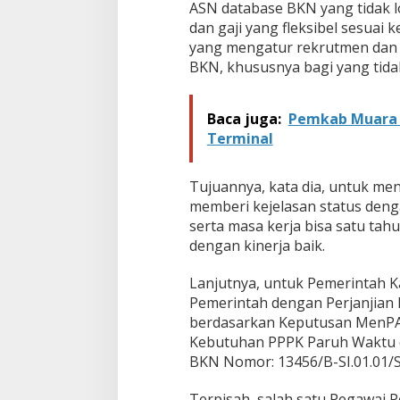
ASN database BKN yang tidak l
dan gaji yang fleksibel sesua
yang mengatur rekrutmen dan s
BKN, khususnya bagi yang tida
Baca juga:
Pemkab Muara E
Terminal
Tujuannya, kata dia, untuk m
memberi kejelasan status deng
serta masa kerja bisa satu tah
dengan kinerja baik.
Lanjutnya, untuk Pemerintah 
Pemerintah dengan Perjanjian K
berdasarkan Keputusan MenPA
Kebutuhan PPPK Paruh Waktu d
BKN Nomor: 13456/B-SI.01.01/S
Terpisah, salah satu Pegawai 