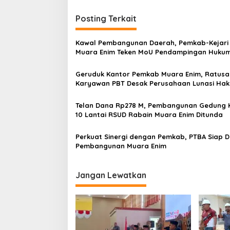
i
Posting Terkait
g
a
Kawal Pembangunan Daerah, Pemkab-Kejari
s
Muara Enim Teken MoU Pendampingan Huku
i
Geruduk Kantor Pemkab Muara Enim, Ratusa
p
Karyawan PBT Desak Perusahaan Lunasi Hak
Pekerja
o
Telan Dana Rp278 M, Pembangunan Gedung 
s
10 Lantai RSUD Rabain Muara Enim Ditunda
Perkuat Sinergi dengan Pemkab, PTBA Siap 
Pembangunan Muara Enim
Jangan Lewatkan