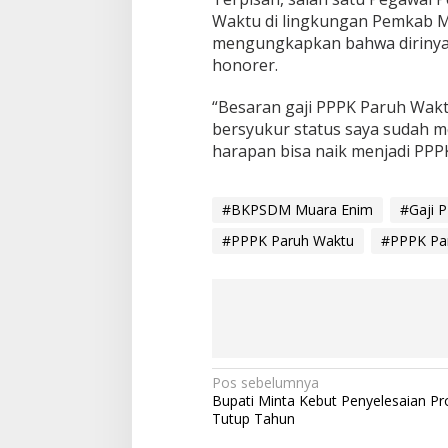
Waktu di lingkungan Pemkab 
mengungkapkan bahwa dirinya 
honorer.
“Besaran gaji PPPK Paruh Wak
bersyukur status saya sudah m
harapan bisa naik menjadi PPP
#BKPSDM Muara Enim
#Gaji 
#PPPK Paruh Waktu
#PPPK Pa
N
Pos sebelumnya
Bupati Minta Kebut Penyelesaian Pr
a
Tutup Tahun
v