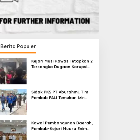
Berita Populer
Kejari Musi Rawas Tetapkan 2
Tersangka Dugaan Korupsi
Dana PSR, Selamatkan Uang
Negara Rp1,26 Miliar
Sidak PKS PT Aburahmi, Tim
Pemkab PALI Temukan Izin
Operasional Belum Kelar
Kawal Pembangunan Daerah,
Pemkab-Kejari Muara Enim
Teken MoU Pendampingan
Hukum