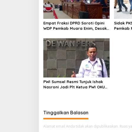
Empat Fraksi DPRD Soroti Opini
Sidak PK
WDP Pemkab Muara Enim, Desak
Pemkab P
Perbaikan Tata Kelola Keuangan
Operasio
PWI Sumsel Resmi Tunjuk Ishak
Nasroni Jadi Plt Ketua PWI OKU
Selatan
Tinggalkan Balasan
Alamat email Anda tidak akan dipublikasikan.
Ruas ya