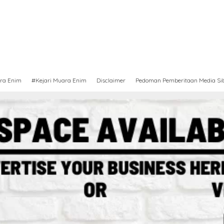
ra Enim
#Kejari Muara Enim
Disclaimer
Pedoman Pemberitaan Media Si