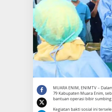
E
n
i
m
,
1
7
P
a
s
i
e
n
B
i
b
i
r
S
u
MUARA ENIM, ENIMTV – Dalam 
m
79 Kabupaten Muara Enim, seb
b
bantuan operasi bibir sumbing 
i
n
Kegiatan bakti sosial ini ter
g