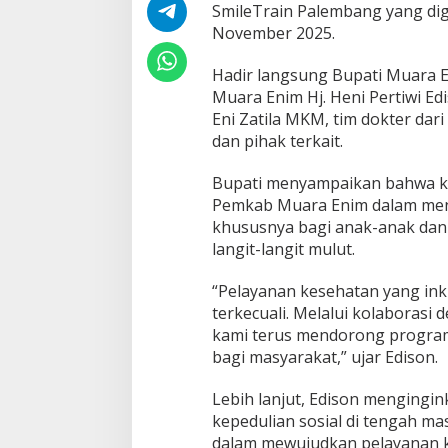
D
SmileTrain Palembang yang dig
a
November 2025.
p
a
Hadir langsung Bupati Muara E
t
Muara Enim Hj. Heni Pertiwi Ed
O
p
Eni Zatila MKM, tim dokter dari
e
dan pihak terkait.
r
a
Bupati menyampaikan bahwa ke
s
Pemkab Muara Enim dalam meni
i
G
khususnya bagi anak-anak dan
r
langit-langit mulut.
a
t
“Pelayanan kesehatan yang ink
i
terkecuali. Melalui kolaborasi
s
kami terus mendorong progra
bagi masyarakat,” ujar Edison.
Lebih lanjut, Edison menging
kepedulian sosial di tengah ma
dalam mewujudkan pelayanan ke