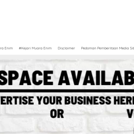
ra Enim
#Kejari Muara Enim
Disclaimer
Pedoman Pemberitaan Media Si