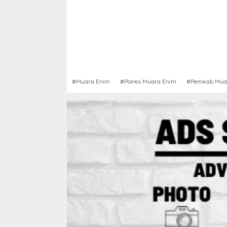
#Muara Enim
#Polres Muara Enim
#Pemkab Mua