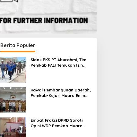
Berita Populer
Sidak PKS PT Aburahmi, Tim
Pemkab PALI Temukan Izin
Operasional Belum Kelar
Kawal Pembangunan Daerah,
Pemkab-Kejari Muara Enim
Teken MoU Pendampingan
Hukum
Empat Fraksi DPRD Soroti
Opini WDP Pemkab Muara
Enim, Desak Perbaikan Tata
Kelola Keuangan