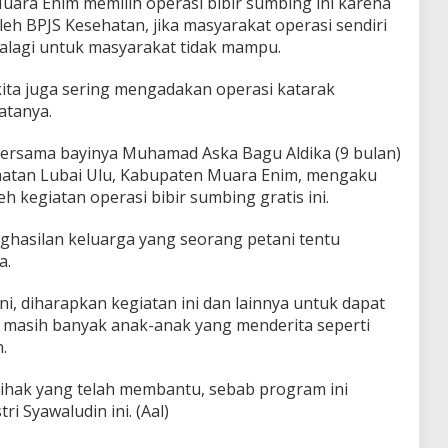
uara Enim memilih operasi bibir sumbing ini karena
leh BPJS Kesehatan, jika masyarakat operasi sendiri
alagi untuk masyarakat tidak mampu.
 kita juga sering mengadakan operasi katarak
atanya.
 bersama bayinya Muhamad Aska Bagu Aldika (9 bulan)
matan Lubai Ulu, Kabupaten Muara Enim, mengaku
h kegiatan operasi bibir sumbing gratis ini.
ghasilan keluarga yang seorang petani tentu
a.
ini, diharapkan kegiatan ini dan lainnya untuk dapat
a masih banyak anak-anak yang menderita seperti
.
pihak yang telah membantu, sebab program ini
i Syawaludin ini. (Aal)