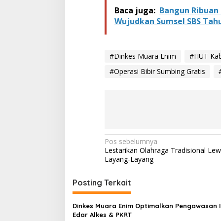
Baca juga:
Bangun Ribuan 
Wujudkan Sumsel SBS Tahu
#Dinkes Muara Enim
#HUT Kab
#Operasi Bibir Sumbing Gratis
N
Pos sebelumnya
Lestarikan Olahraga Tradisional Lew
a
Layang-Layang
v
i
Posting Terkait
g
Dinkes Muara Enim Optimalkan Pengawasan I
a
Edar Alkes & PKRT