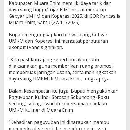
M
Kabupaten Muara Enim memiliki daya tarik dan
B
daya saing tinggi,” ujar Edison saat menutup
A
Gebyar UMKM dan Koperasi 2025, di GOR Pancasila
R
A
Muara Enim, Sabtu (22/11./2025).
,
T
Bupati mengungkapkan bahwa ajang Gebyar
r
UMKM dan Koperasi ini mencatat perputaran
a
ekonomi yang signifikan.
n
s
a
“Kita pastikan ajang seperti ini akan rutin
k
dilaksanakan guna memberikan ruang promosi,
s
memperluas jaringan usaha, serta meningkatkan
i
daya saing UMKM di Muara Enim,” ungkapnya.
P
a
m
Dalam kesempatan itu juga, Bupati mengukuhkan
e
Paguyuban Kuliner Serasan Sekundang (Paku
r
Sedang) sebagai wadah kebersamaan pelaku
a
UMKM kuliner di Muara Enim.
n
S
t
“Kehadiran paguyuban ini diharapkan mampu
a
memperkuat sinergi dan mendorong inovasi