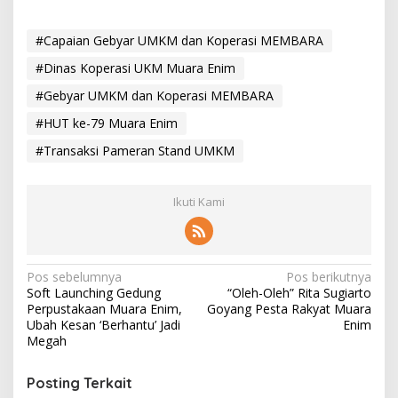
#Capaian Gebyar UMKM dan Koperasi MEMBARA
#Dinas Koperasi UKM Muara Enim
#Gebyar UMKM dan Koperasi MEMBARA
#HUT ke-79 Muara Enim
#Transaksi Pameran Stand UMKM
Ikuti Kami
N
Pos sebelumnya
Pos berikutnya
Soft Launching Gedung
“Oleh-Oleh” Rita Sugiarto
a
Perpustakaan Muara Enim,
Goyang Pesta Rakyat Muara
v
Ubah Kesan ‘Berhantu’ Jadi
Enim
Megah
i
g
Posting Terkait