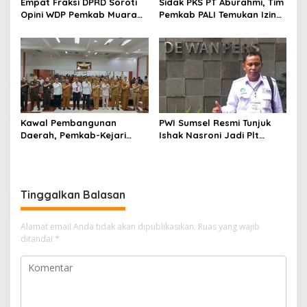
Empat Fraksi DPRD Soroti
Sidak PKS PT Aburahmi, Tim
Opini WDP Pemkab Muara
Pemkab PALI Temukan Izin
Enim, Desak Perbaikan Tata
Operasional Belum Kelar
Kelola Keuangan
Kawal Pembangunan
PWI Sumsel Resmi Tunjuk
Daerah, Pemkab-Kejari
Ishak Nasroni Jadi Plt
Muara Enim Teken MoU
Ketua PWI OKU Selatan
Pendampingan Hukum
Tinggalkan Balasan
Alamat email Anda tidak akan dipublikasikan.
Ruas yang wajib
ditandai
*