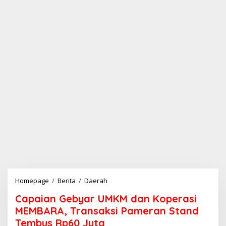
Homepage
/
Berita
/
Daerah
C
a
Capaian Gebyar UMKM dan Koperasi
p
a
MEMBARA, Transaksi Pameran Stand
i
Tembus Rp60 Juta