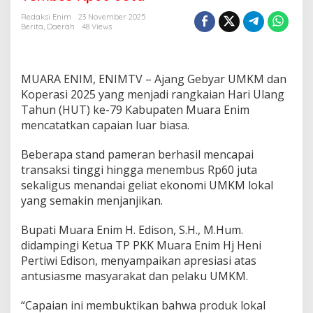
a
n
Redaksi Enim
23 November 2025
G
Berita
,
Daerah
48 Views
e
b
y
a
MUARA ENIM, ENIMTV – Ajang Gebyar UMKM dan
r
Koperasi 2025 yang menjadi rangkaian Hari Ulang
U
Tahun (HUT) ke-79 Kabupaten Muara Enim
M
mencatatkan capaian luar biasa.
K
M
d
Beberapa stand pameran berhasil mencapai
a
transaksi tinggi hingga menembus Rp60 juta
n
sekaligus menandai geliat ekonomi UMKM lokal
K
yang semakin menjanjikan.
o
p
e
Bupati Muara Enim H. Edison, S.H., M.Hum.
r
didampingi Ketua TP PKK Muara Enim Hj Heni
a
Pertiwi Edison, menyampaikan apresiasi atas
s
antusiasme masyarakat dan pelaku UMKM.
i
M
E
“Capaian ini membuktikan bahwa produk lokal