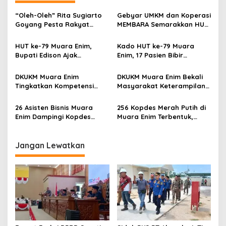
a
s
“Oleh-Oleh” Rita Sugiarto
Gebyar UMKM dan Koperasi
Goyang Pesta Rakyat
MEMBARA Semarakkan HUT
i
Muara Enim
ke-79 Muara Enim
p
HUT ke-79 Muara Enim,
Kado HUT ke-79 Muara
Bupati Edison Ajak
Enim, 17 Pasien Bibir
o
Masyarakat Saling Serasan
Sumbing Dapat Operasi
s
Sekundang Wujudkan
Gratis
DKUKM Muara Enim
DKUKM Muara Enim Bekali
MEMBARA
Tingkatkan Kompetensi
Masyarakat Keterampilan
SDM KDKMP di 4 Kecamatan
Pangkas Rambut & Tata
Rias
26 Asisten Bisnis Muara
256 Kopdes Merah Putih di
Enim Dampingi Kopdes
Muara Enim Terbentuk,
Merah Putih Inovatif,
Fokus Kembangkan Potensi
Modern dan Berdaya Saing
Desa
Jangan Lewatkan