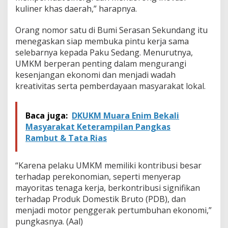
n
kuliner khas daerah,” harapnya.
d
T
Orang nomor satu di Bumi Serasan Sekundang itu
e
m
menegaskan siap membuka pintu kerja sama
b
selebarnya kepada Paku Sedang. Menurutnya,
u
UMKM berperan penting dalam mengurangi
s
kesenjangan ekonomi dan menjadi wadah
R
p
kreativitas serta pemberdayaan masyarakat lokal.
6
0
J
Baca juga:
DKUKM Muara Enim Bekali
u
Masyarakat Keterampilan Pangkas
t
Rambut & Tata Rias
a
“Karena pelaku UMKM memiliki kontribusi besar
terhadap perekonomian, seperti menyerap
mayoritas tenaga kerja, berkontribusi signifikan
terhadap Produk Domestik Bruto (PDB), dan
menjadi motor penggerak pertumbuhan ekonomi,”
pungkasnya. (Aal)