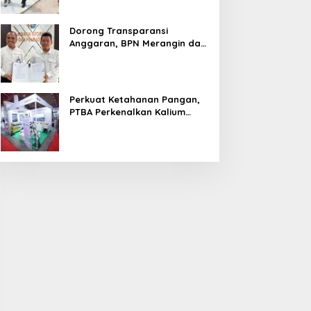
Dorong Transparansi
Anggaran, BPN Merangin dan
BRI Bangko Teken PKS
Penerbitan KKP
Perkuat Ketahanan Pangan,
PTBA Perkenalkan Kalium
Humat ‘BA Grow’ di
Inagritech 2026