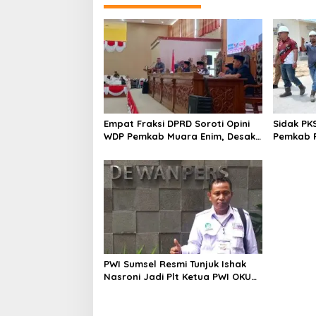
Empat Fraksi DPRD Soroti Opini
Sidak PK
WDP Pemkab Muara Enim, Desak
Pemkab P
Perbaikan Tata Kelola Keuangan
Operasio
PWI Sumsel Resmi Tunjuk Ishak
Nasroni Jadi Plt Ketua PWI OKU
Selatan