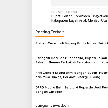
N
Pos sebelumnya
Bupati Edison Komitmen Tingkatkan
a
Kabupaten Layak Anak Menjadi Ut
v
i
Posting Terkait
g
Raiyen-Cece Jadi Bujang Gadis Muara Enim 
a
s
Peringati Hari Lahir Pancasila, Bupati Edison
i
Seluruh Elemen Perkokoh Persatuan dan Kaw
p
Pembangunan
o
PHR Zona 4 Silaturahmi dengan Bupati Muar
dan Musi Rawas, Perkuat Sinergi Dukung
s
Ketahanan Energi Nasional
DPRD Muara Enim Setujui 4 Raperda Jadi Pe
dengan Catatan
Jangan Lewatkan