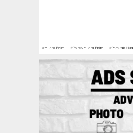
#Muara Enim
#Polres Muara Enim
#Pemkab Mua