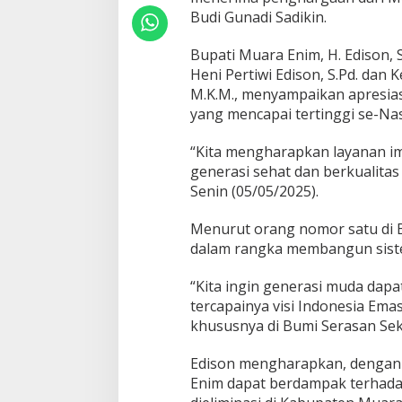
t
Budi Gunadi Sadikin.
N
a
Bupati Muara Enim, H. Edison, 
s
i
Heni Pertiwi Edison, S.Pd. dan 
o
M.K.M., menyampaikan apresias
n
yang mencapai tertinggi se-Nas
a
l
“Kita mengharapkan layanan im
generasi sehat dan berkualitas 
Senin (05/05/2025).
Menurut orang nomor satu di B
dalam rangka membangun sist
“Kita ingin generasi muda da
tercapainya visi Indonesia Ema
khususnya di Bumi Serasan Se
Edison mengharapkan, dengan 
Enim dapat berdampak terhadap