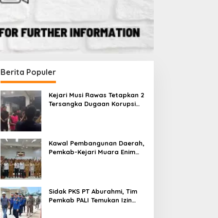
Berita Populer
Kejari Musi Rawas Tetapkan 2
Tersangka Dugaan Korupsi
Dana PSR, Selamatkan Uang
Negara Rp1,26 Miliar
Kawal Pembangunan Daerah,
Pemkab-Kejari Muara Enim
Teken MoU Pendampingan
Hukum
Sidak PKS PT Aburahmi, Tim
Pemkab PALI Temukan Izin
Operasional Belum Kelar