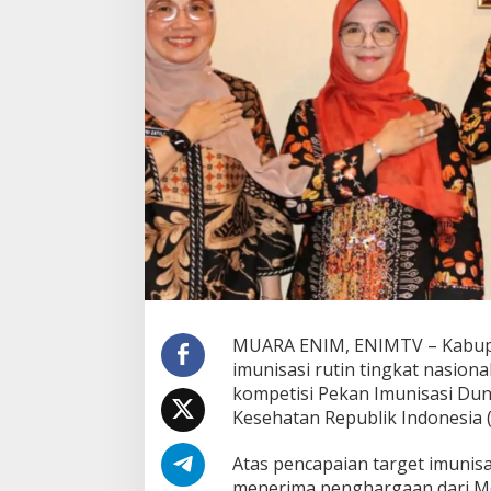
k
u
p
a
n
I
m
u
n
i
s
a
s
i
R
u
t
i
MUARA ENIM, ENIMTV – Kabupa
n
imunisasi rutin tingkat nasion
T
kompetisi Pekan Imunisasi Dun
i
Kesehatan Republik Indonesia 
n
g
k
Atas pencapaian target imunis
a
menerima penghargaan dari Me