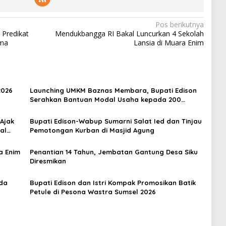
Pos berikutnya
 Predikat
Mendukbangga RI Bakal Luncurkan 4 Sekolah
ama
Lansia di Muara Enim
2026
Launching UMKM Baznas Membara, Bupati Edison
Serahkan Bantuan Modal Usaha kepada 200
Mustahik
 Ajak
Bupati Edison-Wabup Sumarni Salat Ied dan Tinjau
al
Pemotongan Kurban di Masjid Agung
a Enim
Penantian 14 Tahun, Jembatan Gantung Desa Siku
Diresmikan
rda
Bupati Edison dan Istri Kompak Promosikan Batik
Petule di Pesona Wastra Sumsel 2026