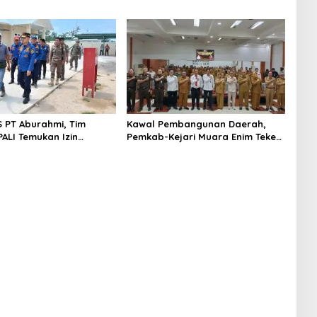
S PT Aburahmi, Tim
Kawal Pembangunan Daerah,
ALI Temukan Izin
Pemkab-Kejari Muara Enim Teken
nal Belum Kelar
MoU Pendampingan Hukum