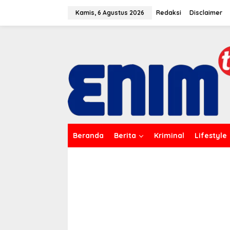
L
e
Kamis, 6 Agustus 2026
Redaksi
Disclaimer
w
a
t
i
k
e
k
o
n
t
e
n
Beranda
Berita
Kriminal
Lifestyle