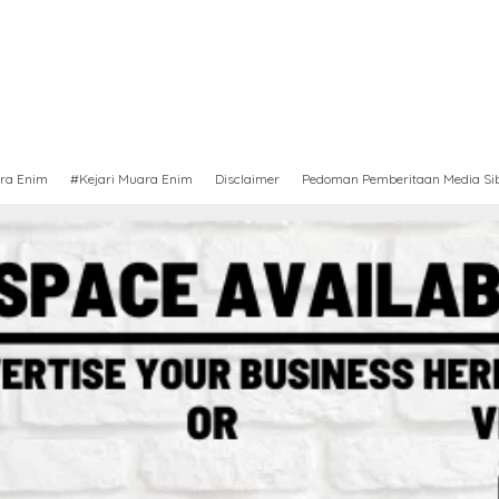
ra Enim
#Kejari Muara Enim
Disclaimer
Pedoman Pemberitaan Media Si