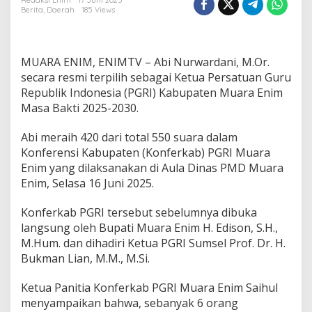
r
Redaksi Enim
17 Juni 2025
Berita
,
Daerah
185 Views
w
a
r
d
MUARA ENIM, ENIMTV – Abi Nurwardani, M.Or.
a
n
secara resmi terpilih sebagai Ketua Persatuan Guru
i
Republik Indonesia (PGRI) Kabupaten Muara Enim
N
Masa Bakti 2025-2030.
a
k
Abi meraih 420 dari total 550 suara dalam
h
o
Konferensi Kabupaten (Konferkab) PGRI Muara
d
Enim yang dilaksanakan di Aula Dinas PMD Muara
a
Enim, Selasa 16 Juni 2025.
i
P
Konferkab PGRI tersebut sebelumnya dibuka
G
R
langsung oleh Bupati Muara Enim H. Edison, S.H.,
I
M.Hum. dan dihadiri Ketua PGRI Sumsel Prof. Dr. H.
M
Bukman Lian, M.M., M.Si.
u
a
Ketua Panitia Konferkab PGRI Muara Enim Saihul
r
a
menyampaikan bahwa, sebanyak 6 orang