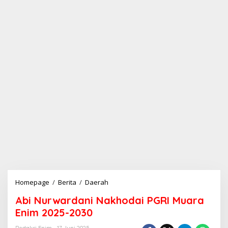
Homepage
/
Berita
/
Daerah
A
b
Abi Nurwardani Nakhodai PGRI Muara
i
N
Enim 2025-2030
u