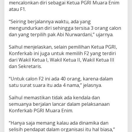
E
mencalonkan diri sebagai Ketua PGRI Muara Enim
n
atau F1.
i
m
“Seiring berjalannya waktu, ada yang
2
0
mengundurkan diri sehingga tersisa 3 orang calon
2
dan yang terpilih pak Abi Nurwardani,” ujarnya.
5
-
Saihul menjelaskan, selain pemilihan Ketua PGRI,
2
Konferkab ini juga untuk memilih F2 yang terdiri
0
3
dari Wakil Ketua I, Wakil Ketua II, Wakil Ketua III
0
dan Sekretaris.
“Untuk calon F2 ini ada 40 orang, karena dalam
satu surat suara itu ada 4 nama,” jelasnya.
Saihul memastikan tidak ada kendala dan
semuanya berjalan lancar dalam pelaksanaan
Konferkab PGRI Muara Enim.
“Hanya saja memang kalau ada dinamika dan
selisih pendapat dalam organisasi itu hal biasa,”