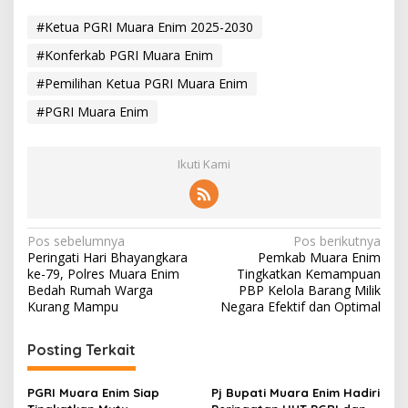
#Ketua PGRI Muara Enim 2025-2030
#Konferkab PGRI Muara Enim
#Pemilihan Ketua PGRI Muara Enim
#PGRI Muara Enim
Ikuti Kami
N
Pos sebelumnya
Pos berikutnya
Peringati Hari Bhayangkara
Pemkab Muara Enim
a
ke-79, Polres Muara Enim
Tingkatkan Kemampuan
v
Bedah Rumah Warga
PBP Kelola Barang Milik
Kurang Mampu
Negara Efektif dan Optimal
i
g
Posting Terkait
a
s
PGRI Muara Enim Siap
Pj Bupati Muara Enim Hadiri