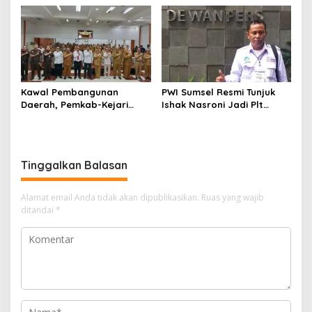
Kelola Keuangan
Kawal Pembangunan
PWI Sumsel Resmi Tunjuk
Daerah, Pemkab-Kejari
Ishak Nasroni Jadi Plt
Muara Enim Teken MoU
Ketua PWI OKU Selatan
Pendampingan Hukum
Tinggalkan Balasan
Alamat email Anda tidak akan dipublikasikan.
Ruas yang wajib
ditandai
*