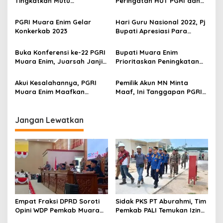
Tingkatkan Mutu
Peringatan HUT PGRI dan
i
Pendidikan
HGN 2023
p
PGRI Muara Enim Gelar
Hari Guru Nasional 2022, Pj
Konkerkab 2023
Bupati Apresiasi Para
o
Pahlawan Pendidikan di
s
Bumi Serasan Sekundang
Buka Konferensi ke-22 PGRI
Bupati Muara Enim
Muara Enim, Juarsah Janji
Prioritaskan Peningkatan
Perjuangkan Kesejahteraan
Penghasilan bagi Guru
Guru Honorer
Honorer
Akui Kesalahannya, PGRI
Pemilik Akun MN Minta
Muara Enim Maafkan
Maaf, Ini Tanggapan PGRI
Pemilik Akun MN
Muara Enim
Jangan Lewatkan
Empat Fraksi DPRD Soroti
Sidak PKS PT Aburahmi, Tim
Opini WDP Pemkab Muara
Pemkab PALI Temukan Izin
Enim, Desak Perbaikan Tata
Operasional Belum Kelar