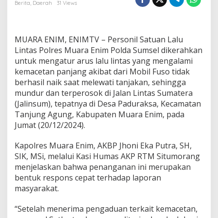
e
Berita
,
Daerah
31 Views
p
a
t
P
MUARA ENIM, ENIMTV – Personil Satuan Lalu
o
Lintas Polres Muara Enim Polda Sumsel dikerahkan
l
untuk mengatur arus lalu lintas yang mengalami
r
kemacetan panjang akibat dari Mobil Fuso tidak
e
s
berhasil naik saat melewati tanjakan, sehingga
M
mundur dan terperosok di Jalan Lintas Sumatera
u
(Jalinsum), tepatnya di Desa Paduraksa, Kecamatan
a
Tanjung Agung, Kabupaten Muara Enim, pada
r
Jumat (20/12/2024).
a
E
n
Kapolres Muara Enim, AKBP Jhoni Eka Putra, SH,
i
SIK, MSi, melalui Kasi Humas AKP RTM Situmorang
m
menjelaskan bahwa penanganan ini merupakan
A
bentuk respons cepat terhadap laporan
t
a
masyarakat.
s
i
“Setelah menerima pengaduan terkait kemacetan,
K