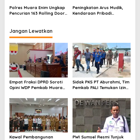
Polres Muara Enim Ungkap
Peningkatan Arus Mudik,
Pencurian 163 Rolling Door
Kendaraan Pribadi
dan 24 Pintu Toilet, 2 Pelaku
Dominasi Lalin Dalam Kota
DPO
Muara Enim
Jangan Lewatkan
Empat Fraksi DPRD Soroti
Sidak PKS PT Aburahmi, Tim
Opini WDP Pemkab Muara
Pemkab PALI Temukan Izin
Enim, Desak Perbaikan Tata
Operasional Belum Kelar
Kelola Keuangan
Kawal Pembangunan
PWI Sumsel Resmi Tunjuk