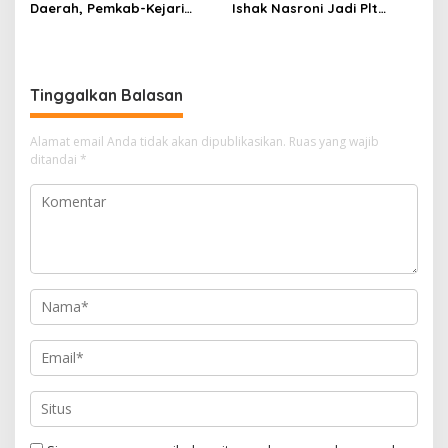
Daerah, Pemkab-Kejari
Ishak Nasroni Jadi Plt
Muara Enim Teken MoU
Ketua PWI OKU Selatan
Pendampingan Hukum
Tinggalkan Balasan
Alamat email Anda tidak akan dipublikasikan.
Ruas yang wajib
ditandai
*