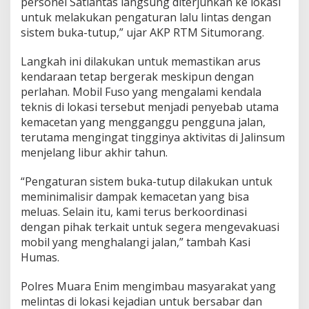
personel Satlantas langsung diterjunkan ke lokasi
e
untuk melakukan pengaturan lalu lintas dengan
m
a
sistem buka-tutup,” ujar AKP RTM Situmorang.
c
e
Langkah ini dilakukan untuk memastikan arus
t
kendaraan tetap bergerak meskipun dengan
a
perlahan. Mobil Fuso yang mengalami kendala
n
A
teknis di lokasi tersebut menjadi penyebab utama
k
kemacetan yang mengganggu pengguna jalan,
i
terutama mengingat tingginya aktivitas di Jalinsum
b
menjelang libur akhir tahun.
a
t
T
“Pengaturan sistem buka-tutup dilakukan untuk
r
meminimalisir dampak kemacetan yang bisa
u
meluas. Selain itu, kami terus berkoordinasi
k
dengan pihak terkait untuk segera mengevakuasi
F
u
mobil yang menghalangi jalan,” tambah Kasi
s
Humas.
o
T
Polres Muara Enim mengimbau masyarakat yang
e
melintas di lokasi kejadian untuk bersabar dan
r