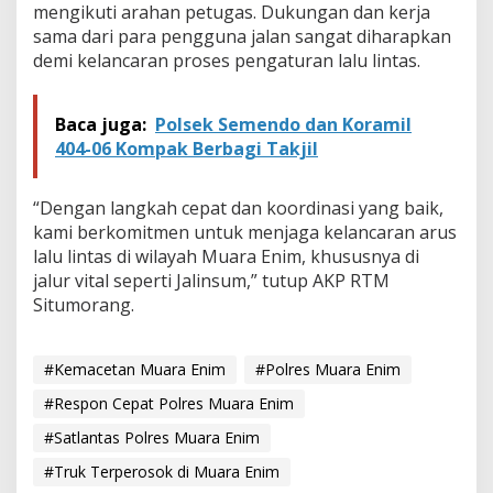
p
mengikuti arahan petugas. Dukungan dan kerja
e
sama dari para pengguna jalan sangat diharapkan
r
demi kelancaran proses pengaturan lalu lintas.
o
s
o
Baca juga:
Polsek Semendo dan Koramil
k
404-06 Kompak Berbagi Takjil
“Dengan langkah cepat dan koordinasi yang baik,
kami berkomitmen untuk menjaga kelancaran arus
lalu lintas di wilayah Muara Enim, khususnya di
jalur vital seperti Jalinsum,” tutup AKP RTM
Situmorang.
#Kemacetan Muara Enim
#Polres Muara Enim
#Respon Cepat Polres Muara Enim
#Satlantas Polres Muara Enim
#Truk Terperosok di Muara Enim