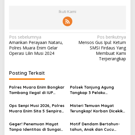
Ikuti Kami
N
Pos sebelumnya
Pos berikutnya
Amankan Perayaan Nataru,
Mensos Gus Ipul: Ketum
a
Polres Muara Enim Gelar
SMSI Firdaus Yang
v
Operasi Lilin Musi 2024
Membuat Kami
Terperangkap
i
g
Posting Terkait
a
s
Polres Muara Enim Bongkar
Polsek Tanjung Agung
Tambang Ilegal di IUP
Tangkap 3 Pelaku
i
PTBA, Negara Rugi Rp95,9
Pemalakan Sopir Truk Viral,
p
Miliar
Satu Masih DPO
Ops Senpi Musi 2026, Polres
Misteri Temuan Mayat
Muara Enim Sita 5 Senpira
Terungkap! Korban Dicekik
o
dan 71 Amunisi dari 3
Mantan Pacar Hingga
s
Tersangka
Tewas, Jasad Dibakar dan
Geger! Penemuan Mayat
Motif Dendam Bertahun-
Dibuang ke Sungai Enim
Tanpa Identitas di Sungai
tahun, Anak dan Cucu
Enim Desa Karang Raja
Bunuh Nenek