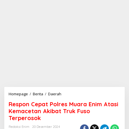
Homepage
/
Berita
/
Daerah
R
e
Respon Cepat Polres Muara Enim Atasi
s
p
Kemacetan Akibat Truk Fuso
o
Terperosok
n
C
Redaksi Enim
20 Desember 2024