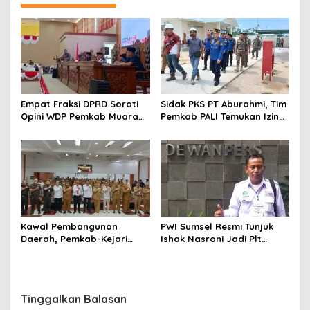
Empat Fraksi DPRD Soroti
Sidak PKS PT Aburahmi, Tim
Opini WDP Pemkab Muara
Pemkab PALI Temukan Izin
Enim, Desak Perbaikan Tata
Operasional Belum Kelar
Kelola Keuangan
Kawal Pembangunan
PWI Sumsel Resmi Tunjuk
Daerah, Pemkab-Kejari
Ishak Nasroni Jadi Plt
Muara Enim Teken MoU
Ketua PWI OKU Selatan
Pendampingan Hukum
Tinggalkan Balasan