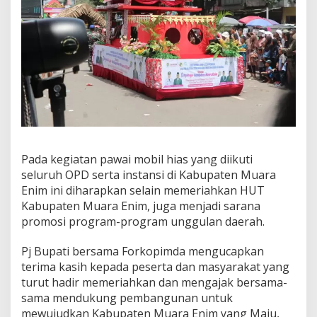
r
a
E
n
i
m
Pada kegiatan pawai mobil hias yang diikuti
seluruh OPD serta instansi di Kabupaten Muara
Enim ini diharapkan selain memeriahkan HUT
Kabupaten Muara Enim, juga menjadi sarana
promosi program-program unggulan daerah.
Pj Bupati bersama Forkopimda mengucapkan
terima kasih kepada peserta dan masyarakat yang
turut hadir memeriahkan dan mengajak bersama-
sama mendukung pembangunan untuk
mewujudkan Kabupaten Muara Enim yang Maju,