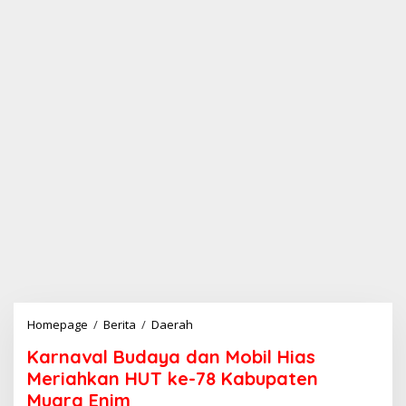
Homepage
/
Berita
/
Daerah
K
a
Karnaval Budaya dan Mobil Hias
r
n
Meriahkan HUT ke-78 Kabupaten
a
Muara Enim