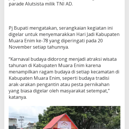
a
parade Alutsista milik TNI AD.
h
k
a
n
H
Pj Bupati mengatakan, serangkaian kegiatan ini
U
digelar untuk menyemarakkan Hari Jadi Kabupaten
T
Muara Enim ke-78 yang diperingati pada 20
k
November setiap tahunnya.
e
-
7
“Karnaval budaya didorong menjadi atraksi wisata
8
tahunan di Kabupaten Muara Enim karena
K
menampilkan ragam budaya di setiap kecamatan di
a
Kabupaten Muara Enim, seperti budaya tradisi
b
u
arak-arakan pengantin atau pesta pernikahan
p
yang biasa digelar oleh masyarakat setempat,”
a
katanya.
t
e
n
M
u
a