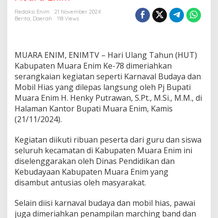
v
a
Redaksi Enim
21 November 2024
l
Berita
,
Daerah
118 Views
B
u
d
a
MUARA ENIM, ENIMTV – Hari Ulang Tahun (HUT)
y
Kabupaten Muara Enim Ke-78 dimeriahkan
a
serangkaian kegiatan seperti Karnaval Budaya dan
d
Mobil Hias yang dilepas langsung oleh Pj Bupati
a
n
Muara Enim H. Henky Putrawan, S.Pt., M.Si., M.M., di
M
Halaman Kantor Bupati Muara Enim, Kamis
o
(21/11/2024).
b
i
Kegiatan diikuti ribuan peserta dari guru dan siswa
l
H
seluruh kecamatan di Kabupaten Muara Enim ini
i
diselenggarakan oleh Dinas Pendidikan dan
a
Kebudayaan Kabupaten Muara Enim yang
s
disambut antusias oleh masyarakat.
M
e
r
Selain diisi karnaval budaya dan mobil hias, pawai
i
juga dimeriahkan penampilan marching band dan