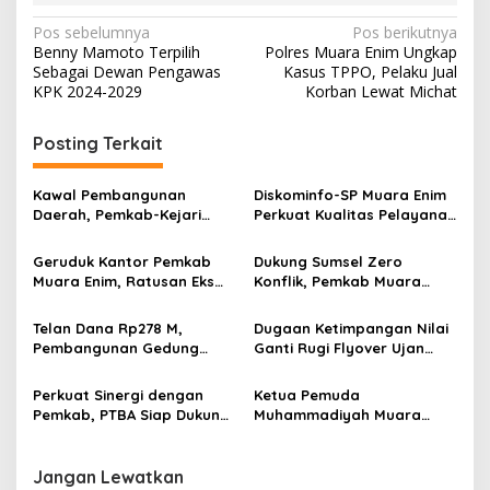
N
Pos sebelumnya
Pos berikutnya
Benny Mamoto Terpilih
Polres Muara Enim Ungkap
a
Sebagai Dewan Pengawas
Kasus TPPO, Pelaku Jual
v
KPK 2024-2029
Korban Lewat Michat
i
Posting Terkait
g
a
Kawal Pembangunan
Diskominfo-SP Muara Enim
s
Daerah, Pemkab-Kejari
Perkuat Kualitas Pelayanan
Muara Enim Teken MoU
Publik Lewat Bimtek SP4N-
i
Pendampingan Hukum
LAPOR dan PPID
Geruduk Kantor Pemkab
Dukung Sumsel Zero
p
Muara Enim, Ratusan Eks
Konflik, Pemkab Muara
Karyawan PBT Desak
Enim Perkuat Peran FKDM
o
Perusahaan Lunasi Hak
Cegah Intoleransi dan
Telan Dana Rp278 M,
Dugaan Ketimpangan Nilai
s
Pekerja
Radikalisme
Pembangunan Gedung
Ganti Rugi Flyover Ujan
KJSU 10 Lantai RSUD
Mas Mencuat, Pemkab
Rabain Muara Enim Ditunda
Muara Enim Turun Verifikasi
Perkuat Sinergi dengan
Ketua Pemuda
Pemkab, PTBA Siap Dukung
Muhammadiyah Muara
Pembangunan Muara Enim
Enim Ajak Masyarakat Tak
Terprovokasi Isu Politik
Jangan Lewatkan