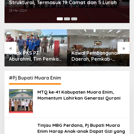
Struktural, Termasuk 19 Camat dan 5 Lurah
28 Mei 2024
«
»
Sidak PKS PT
Kawal Pembangunan
Aburahmi, Tim Pemkab
Daerah, Pemkab-
PALI Temukan Izin
Kejari Muara Enim
Operasional Belum
Teken MoU
Kelar
Pendampingan Hukum
#Pj Bupati Muara Enim
MTQ ke-41 Kabupaten Muara Enim,
Momentum Lahirkan Generasi Qurani
Tinjau MBG Perdana, Pj Bupati Muara
Enim Harap Anak-anak Dapat Gizi yang