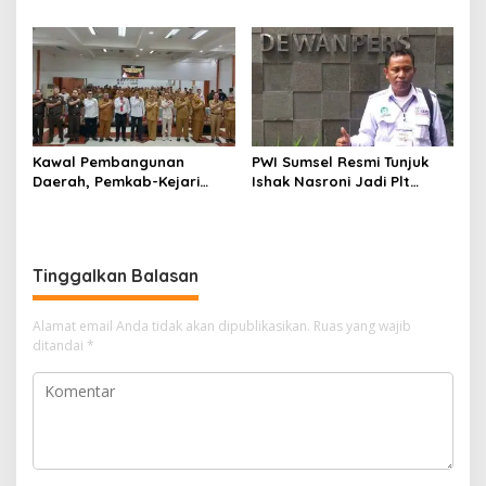
Enim, Desak Perbaikan Tata
Operasional Belum Kelar
Kelola Keuangan
Kawal Pembangunan
PWI Sumsel Resmi Tunjuk
Daerah, Pemkab-Kejari
Ishak Nasroni Jadi Plt
Muara Enim Teken MoU
Ketua PWI OKU Selatan
Pendampingan Hukum
Tinggalkan Balasan
Alamat email Anda tidak akan dipublikasikan.
Ruas yang wajib
ditandai
*