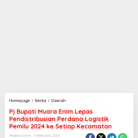
Homepage
/
Berita
/
Daerah
P
j
Pj Bupati Muara Enim Lepas
B
u
Pendistribusian Perdana Logistik
p
Pemilu 2024 ke Setiap Kecamatan
a
t
Redaksi Enim
8 Februari 2024