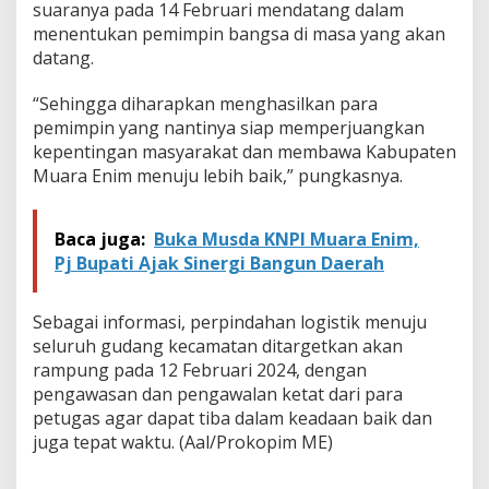
suaranya pada 14 Februari mendatang dalam
u
2
menentukan pemimpin bangsa di masa yang akan
0
datang.
2
4
“Sehingga diharapkan menghasilkan para
k
pemimpin yang nantinya siap memperjuangkan
e
S
kepentingan masyarakat dan membawa Kabupaten
e
Muara Enim menuju lebih baik,” pungkasnya.
t
i
a
Baca juga:
Buka Musda KNPI Muara Enim,
p
Pj Bupati Ajak Sinergi Bangun Daerah
K
e
c
Sebagai informasi, perpindahan logistik menuju
a
m
seluruh gudang kecamatan ditargetkan akan
a
rampung pada 12 Februari 2024, dengan
t
pengawasan dan pengawalan ketat dari para
a
petugas agar dapat tiba dalam keadaan baik dan
n
juga tepat waktu. (Aal/Prokopim ME)