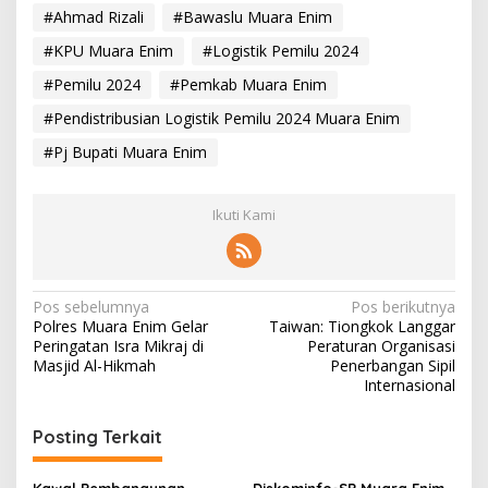
#Ahmad Rizali
#Bawaslu Muara Enim
#KPU Muara Enim
#Logistik Pemilu 2024
#Pemilu 2024
#Pemkab Muara Enim
#Pendistribusian Logistik Pemilu 2024 Muara Enim
#Pj Bupati Muara Enim
Ikuti Kami
N
Pos sebelumnya
Pos berikutnya
Polres Muara Enim Gelar
Taiwan: Tiongkok Langgar
a
Peringatan Isra Mikraj di
Peraturan Organisasi
v
Masjid Al-Hikmah
Penerbangan Sipil
Internasional
i
g
Posting Terkait
a