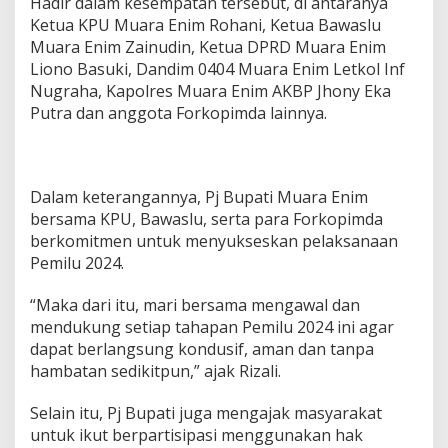
Hadir dalam kesempatan tersebut, di antaranya
u
Ketua KPU Muara Enim Rohani, Ketua Bawaslu
s
i
Muara Enim Zainudin, Ketua DPRD Muara Enim
a
Liono Basuki, Dandim 0404 Muara Enim Letkol Inf
n
Nugraha, Kapolres Muara Enim AKBP Jhony Eka
P
Putra dan anggota Forkopimda lainnya.
e
r
d
a
n
Dalam keterangannya, Pj Bupati Muara Enim
a
bersama KPU, Bawaslu, serta para Forkopimda
L
berkomitmen untuk menyukseskan pelaksanaan
o
g
Pemilu 2024.
i
s
“Maka dari itu, mari bersama mengawal dan
t
mendukung setiap tahapan Pemilu 2024 ini agar
i
dapat berlangsung kondusif, aman dan tanpa
k
P
hambatan sedikitpun,” ajak Rizali.
e
m
Selain itu, Pj Bupati juga mengajak masyarakat
i
untuk ikut berpartisipasi menggunakan hak
l