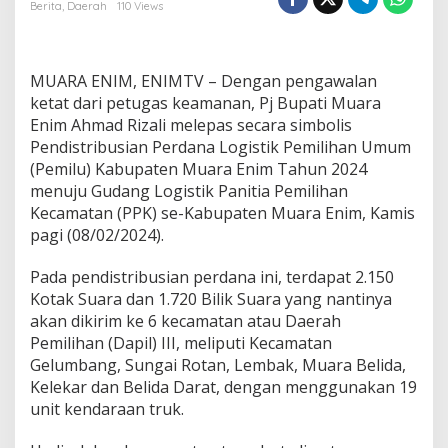
i
Berita
,
Daerah
110 Views
M
u
a
r
MUARA ENIM, ENIMTV – Dengan pengawalan
a
ketat dari petugas keamanan, Pj Bupati Muara
E
Enim Ahmad Rizali melepas secara simbolis
n
Pendistribusian Perdana Logistik Pemilihan Umum
i
m
(Pemilu) Kabupaten Muara Enim Tahun 2024
L
menuju Gudang Logistik Panitia Pemilihan
e
Kecamatan (PPK) se-Kabupaten Muara Enim, Kamis
p
pagi (08/02/2024).
a
s
P
Pada pendistribusian perdana ini, terdapat 2.150
e
Kotak Suara dan 1.720 Bilik Suara yang nantinya
n
akan dikirim ke 6 kecamatan atau Daerah
d
Pemilihan (Dapil) III, meliputi Kecamatan
i
Gelumbang, Sungai Rotan, Lembak, Muara Belida,
s
t
Kelekar dan Belida Darat, dengan menggunakan 19
r
unit kendaraan truk.
i
b