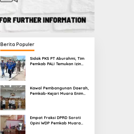
Berita Populer
Sidak PKS PT Aburahmi, Tim
Pemkab PALI Temukan Izin
Operasional Belum Kelar
Kawal Pembangunan Daerah,
Pemkab-Kejari Muara Enim
Teken MoU Pendampingan
Hukum
Empat Fraksi DPRD Soroti
Opini WDP Pemkab Muara
Enim, Desak Perbaikan Tata
Kelola Keuangan