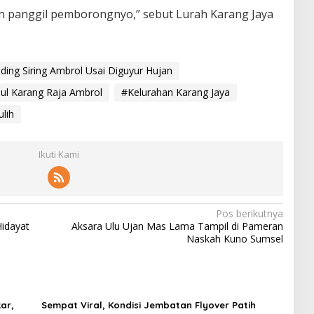
an panggil pemborongnyo,” sebut Lurah Karang Jaya
ding Siring Ambrol Usai Diguyur Hujan
bul Karang Raja Ambrol
#Kelurahan Karang Jaya
lih
Ikuti Kami
Pos berikutnya
Hidayat
Aksara Ulu Ujan Mas Lama Tampil di Pameran
Naskah Kuno Sumsel
ar,
Sempat Viral, Kondisi Jembatan Flyover Patih