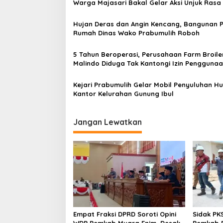
a
Warga Majasari Bakal Gelar Aksi Unjuk Rasa
s
Hujan Deras dan Angin Kencang, Bangunan 
i
Rumah Dinas Wako Prabumulih Roboh
p
o
5 Tahun Beroperasi, Perusahaan Farm Broiler
Malindo Diduga Tak Kantongi Izin Pengguna
s
Jalan dan Lalaikan CSR
Kejari Prabumulih Gelar Mobil Penyuluhan H
Kantor Kelurahan Gunung Ibul
Jangan Lewatkan
Empat Fraksi DPRD Soroti Opini
Sidak PK