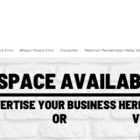
ra Enim
#Kejari Muara Enim
Disclaimer
Pedoman Pemberitaan Media Si