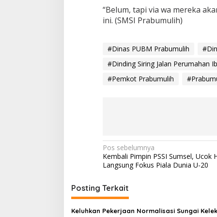
“Belum, tapi via wa mereka ak
ini. (SMSI Prabumulih)
#Dinas PUBM Prabumulih
#Din
#Dinding Siring Jalan Perumahan I
#Pemkot Prabumulih
#Prabumu
N
Pos sebelumnya
Kembali Pimpin PSSI Sumsel, Ucok 
a
Langsung Fokus Piala Dunia U-20
v
i
Posting Terkait
g
Keluhkan Pekerjaan Normalisasi Sungai Kelek