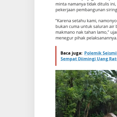
a
minta namanya tidak ditulis in
n
pekerjaan pembangunan siring
P
e
“Karena setahu kami, namonyo
r
bukan cuma untuk saluran air be
u
m
makmano nak tahan lamo,” uja
a
menegur pihak pelaksanannya.
h
a
n
Baca juga:
Polemik Seismi
I
Sempat Diimingi Uang Rat
b
u
l
K
a
r
a
n
g
J
a
y
a