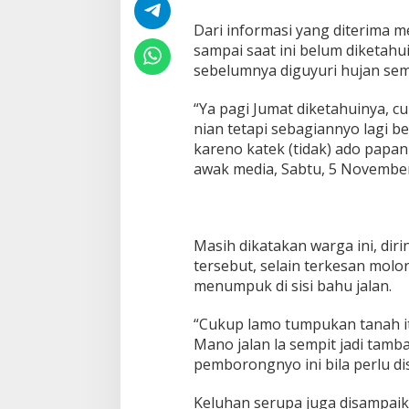
a
p
Dari informasi yang diterima m
a
sampai saat ini belum diketahu
J
sebelumnya diguyuri hujan se
a
m
,
“Ya pagi Jumat diketahuinya, c
D
nian tetapi sebagiannyo lagi b
i
kareno katek (tidak) ado papa
n
awak media, Sabtu, 5 November
d
i
n
g
S
Masih dikatakan warga ini, dir
i
tersebut, selain terkesan molo
r
menumpuk di sisi bahu jalan.
i
n
g
“Cukup lamo tumpukan tanah it
d
Mano jalan la sempit jadi tamb
i
pemborongnyo ini bila perlu di
J
a
Keluhan serupa juga disampai
l