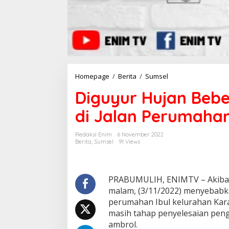
Homepage
/
Berita
/
Sumsel
D
i
Diguyur Hujan Bebe
g
u
di Jalan Perumahan
y
u
r
Redaksi Enim
6 November 2022
H
Berita
,
Sumsel
91 Views
u
j
a
n
PRABUMULIH, ENIMTV – Akibat 
B
malam, (3/11/2022) menyebabka
e
perumahan Ibul kelurahan Kara
b
masih tahap penyelesaian peng
e
ambrol.
r