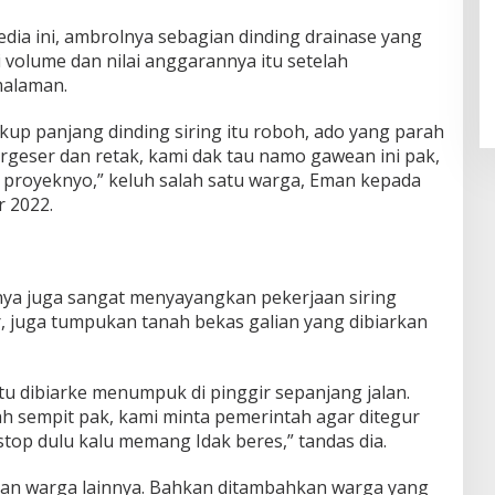
edia ini, ambrolnya sebagian dinding drainase yang
i volume dan nilai anggarannya itu setelah
malaman.
ukup panjang dinding siring itu roboh, ado yang parah
ergeser dan retak, kami dak tau namo gawean ini pak,
n proyeknyo,” keluh salah satu warga, Eman kepada
 2022.
inya juga sangat menyayangkan pekerjaan siring
r, juga tumpukan tanah bekas galian yang dibiarkan
u dibiarke menumpuk di pinggir sepanjang jalan.
ah sempit pak, kami minta pemerintah agar ditegur
stop dulu kalu memang Idak beres,” tandas dia.
kan warga lainnya. Bahkan ditambahkan warga yang