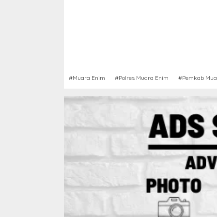
#Muara Enim
#Polres Muara Enim
#Pemkab Mua