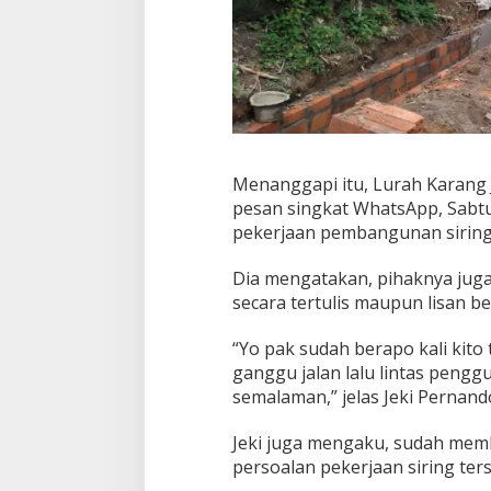
A
m
b
r
o
l
Menanggapi itu, Lurah Karang J
pesan singkat WhatsApp, Sabt
pekerjaan pembangunan siring 
Dia mengatakan, pihaknya juga
secara tertulis maupun lisan 
“Yo pak sudah berapo kali ki
ganggu jalan lalu lintas penggu
semalaman,” jelas Jeki Pernand
Jeki juga mengaku, sudah mem
persoalan pekerjaan siring ter