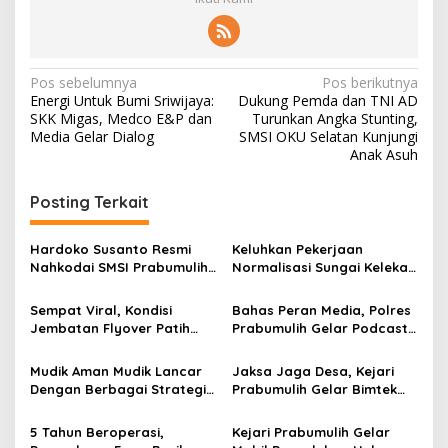
N
Pos sebelumnya
Pos berikutnya
Energi Untuk Bumi Sriwijaya:
Dukung Pemda dan TNI AD
a
SKK Migas, Medco E&P dan
Turunkan Angka Stunting,
v
Media Gelar Dialog
SMSI OKU Selatan Kunjungi
Anak Asuh
i
g
Posting Terkait
a
s
Hardoko Susanto Resmi
Keluhkan Pekerjaan
Nahkodai SMSI Prabumulih,
Normalisasi Sungai Kelekar,
i
Komitmen Tolak Hoaks dan
Warga Majasari Bakal
p
Dukung Pemerintah
Gelar Aksi Unjuk Rasa
Sempat Viral, Kondisi
Bahas Peran Media, Polres
Jembatan Flyover Patih
Prabumulih Gelar Podcast
o
Galung Prabumulih Kini
Bersama PWI dan SMSI
s
Gelap Gulita
Mudik Aman Mudik Lancar
Jaksa Jaga Desa, Kejari
Dengan Berbagai Strategi
Prabumulih Gelar Bimtek
Polres Prabumulih
Pengoptimalan
Penggunaan DD 2023
5 Tahun Beroperasi,
Kejari Prabumulih Gelar