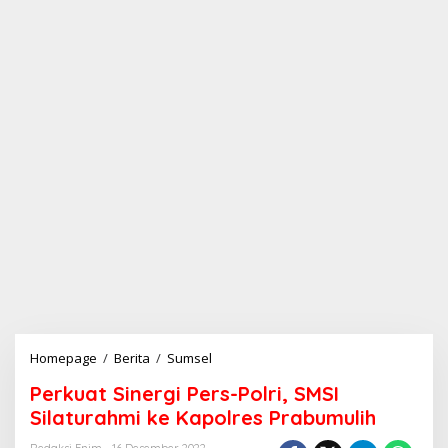
Homepage
/
Berita
/
Sumsel
P
e
Perkuat Sinergi Pers-Polri, SMSI
r
k
Silaturahmi ke Kapolres Prabumulih
u