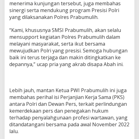
i
menerima kunjungan tersebut, juga membahas
l
sinergi serta mendukung program Presisi Polri
a
yang dilaksanakan Polres Prabumulih.
t
u
r
“Kami, khususnya SMSI Prabumulih, akan selalu
a
mensupport kegiatan Polres Prabumulih dalam
h
melayani masyarakat, serta ikut bersama
m
mewujudkan Polri yang presisi. Semoga hubungan
i
k
baik ini terus terjaga dan makin ditingkatkan ke
e
depannya,” ucap pria yang akrab disapa Abah ini.
K
a
p
o
Lebih jauh, mantan Ketua PWI Prabumulih ini juga
l
r
membahas perihal isi Perjanjian Kerja Sama (PKS)
e
antara Polri dan Dewan Pers, terkait perlindungan
s
kemerdekaan pers dan penegakan hukum
P
terhadap penyalahgunaan profesi wartawan, yang
r
a
ditandatangani bersama pada awal November 2022
b
lalu.
u