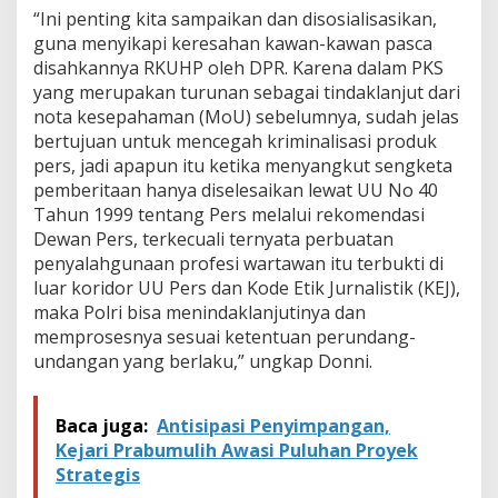
m
“Ini penting kita sampaikan dan disosialisasikan,
u
guna menyikapi keresahan kawan-kawan pasca
l
i
disahkannya RKUHP oleh DPR. Karena dalam PKS
h
yang merupakan turunan sebagai tindaklanjut dari
nota kesepahaman (MoU) sebelumnya, sudah jelas
bertujuan untuk mencegah kriminalisasi produk
pers, jadi apapun itu ketika menyangkut sengketa
pemberitaan hanya diselesaikan lewat UU No 40
Tahun 1999 tentang Pers melalui rekomendasi
Dewan Pers, terkecuali ternyata perbuatan
penyalahgunaan profesi wartawan itu terbukti di
luar koridor UU Pers dan Kode Etik Jurnalistik (KEJ),
maka Polri bisa menindaklanjutinya dan
memprosesnya sesuai ketentuan perundang-
undangan yang berlaku,” ungkap Donni.
Baca juga:
Antisipasi Penyimpangan,
Kejari Prabumulih Awasi Puluhan Proyek
Strategis