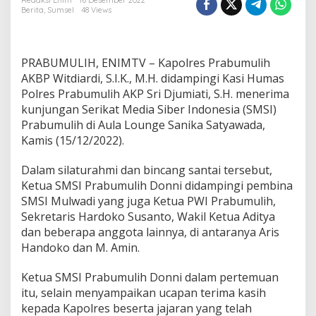
a
Redaksi Enim
16 Desember 2022
Berita
,
Sumsel
48 Views
t
S
i
n
PRABUMULIH, ENIMTV – Kapolres Prabumulih
e
r
AKBP Witdiardi, S.I.K., M.H. didampingi Kasi Humas
g
Polres Prabumulih AKP Sri Djumiati, S.H. menerima
i
kunjungan Serikat Media Siber Indonesia (SMSI)
P
Prabumulih di Aula Lounge Sanika Satyawada,
e
Kamis (15/12/2022).
r
s
-
Dalam silaturahmi dan bincang santai tersebut,
P
Ketua SMSI Prabumulih Donni didampingi pembina
o
SMSI Mulwadi yang juga Ketua PWI Prabumulih,
l
Sekretaris Hardoko Susanto, Wakil Ketua Aditya
r
i
dan beberapa anggota lainnya, di antaranya Aris
,
Handoko dan M. Amin.
S
M
Ketua SMSI Prabumulih Donni dalam pertemuan
S
itu, selain menyampaikan ucapan terima kasih
I
S
kepada Kapolres beserta jajaran yang telah