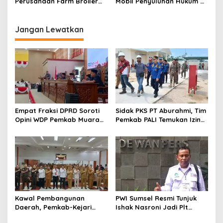
Perusahaan Farm Broiler
Mobil Penyuluhan Hukum di
PT. Malindo Diduga Tak
Kantor Kelurahan Gunung
Kantongi Izin Penggunaan
Ibul
Jalan dan Lalaikan CSR
Jangan Lewatkan
Empat Fraksi DPRD Soroti
Sidak PKS PT Aburahmi, Tim
Opini WDP Pemkab Muara
Pemkab PALI Temukan Izin
Enim, Desak Perbaikan Tata
Operasional Belum Kelar
Kelola Keuangan
Kawal Pembangunan
PWI Sumsel Resmi Tunjuk
Daerah, Pemkab-Kejari
Ishak Nasroni Jadi Plt
Muara Enim Teken MoU
Ketua PWI OKU Selatan