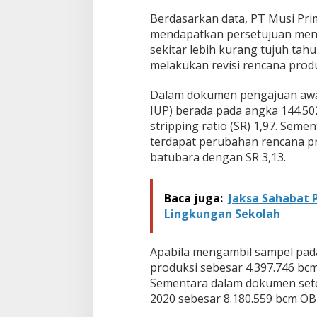
Berdasarkan data, PT Musi Pri
mendapatkan persetujuan meng
sekitar lebih kurang tujuh tah
melakukan revisi rencana prod
Dalam dokumen pengajuan awal,
IUP) berada pada angka 144.50
stripping ratio (SR) 1,97. Seme
terdapat perubahan rencana pr
batubara dengan SR 3,13.
Baca juga:
Jaksa Sahabat 
Lingkungan Sekolah
Apabila mengambil sampel pad
produksi sebesar 4.397.746 bcm
Sementara dalam dokumen setel
2020 sebesar 8.180.559 bcm OB