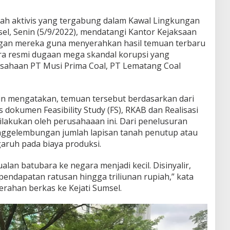
h aktivis yang tergabung dalam Kawal Lingkungan
el, Senin (5/9/2022), mendatangi Kantor Kejaksaan
angan mereka guna menyerahkan hasil temuan terbaru
ra resmi dugaan mega skandal korupsi yang
rusahaan PT Musi Prima Coal, PT Lematang Coal
in mengatakan, temuan tersebut berdasarkan dari
 dokumen Feasibility Study (FS), RKAB dan Realisasi
akukan oleh perusahaaan ini. Dari penelusuran
enggelembungan jumlah lapisan tanah penutup atau
aruh pada biaya produksi.
ualan batubara ke negara menjadi kecil. Disinyalir,
endapatan ratusan hingga triliunan rupiah,” kata
yerahan berkas ke Kejati Sumsel.