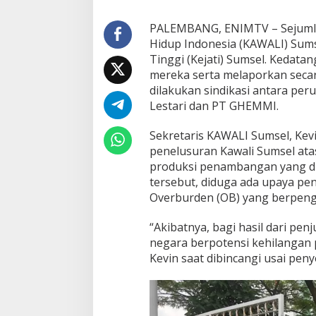
g
a
PALEMBANG, ENIMTV – Sejumla
K
Hidup Indonesia (KAWALI) Sums
o
r
Tinggi (Kejati) Sumsel. Kedat
u
mereka serta melaporkan seca
p
dilakukan sindikasi antara pe
s
Lestari dan PT GHEMMI.
i
M
u
Sekretaris KAWALI Sumsel, Kev
s
penelusuran Kawali Sumsel atas
i
produksi penambangan yang dil
P
tersebut, diduga ada upaya p
r
Overburden (OB) yang berpeng
i
m
a
“Akibatnya, bagi hasil dari penj
C
negara berpotensi kehilangan p
o
Kevin saat dibincangi usai pen
a
l
-
L
e