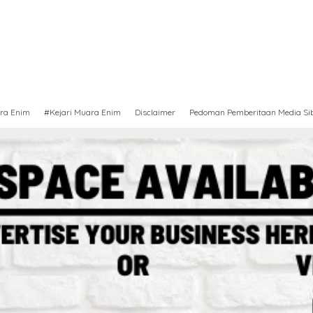
ra Enim
#Kejari Muara Enim
Disclaimer
Pedoman Pemberitaan Media Si