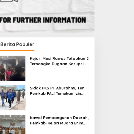
Berita Populer
Kejari Musi Rawas Tetapkan 2
Tersangka Dugaan Korupsi
Dana PSR, Selamatkan Uang
Negara Rp1,26 Miliar
Sidak PKS PT Aburahmi, Tim
Pemkab PALI Temukan Izin
Operasional Belum Kelar
Kawal Pembangunan Daerah,
Pemkab-Kejari Muara Enim
Teken MoU Pendampingan
Hukum