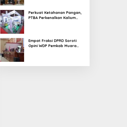
Perkuat Ketahanan Pangan,
PTBA Perkenalkan Kalium
Humat ‘BA Grow’ di
Inagritech 2026
Empat Fraksi DPRD Soroti
Opini WDP Pemkab Muara
Enim, Desak Perbaikan Tata
Kelola Keuangan