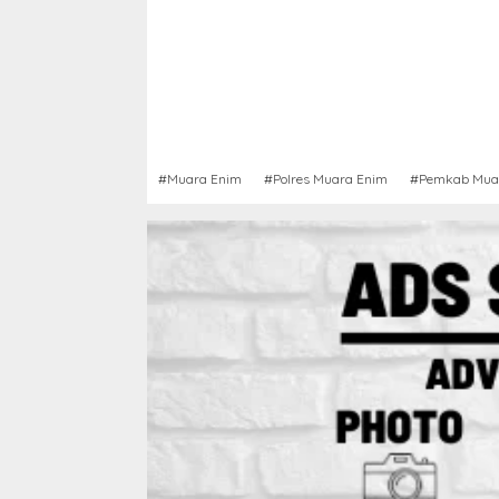
#Muara Enim
#Polres Muara Enim
#Pemkab Mua