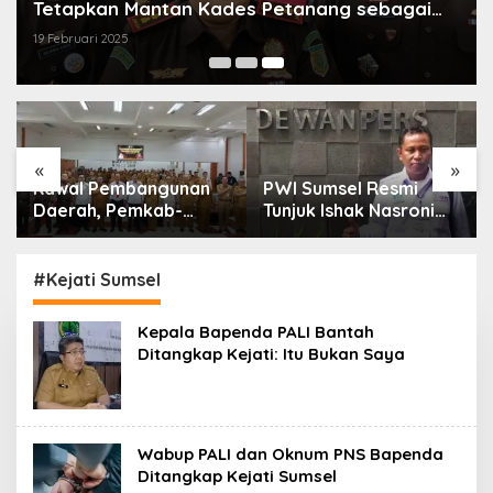
Tetapkan Mantan Kades Petanang sebagai
Tersangka
19 Februari 2025
«
»
Kawal Pembangunan
PWI Sumsel Resmi
Daerah, Pemkab-
Tunjuk Ishak Nasroni
Kejari Muara Enim
Jadi Plt Ketua PWI
Teken MoU
OKU Selatan
Pendampingan Hukum
#Kejati Sumsel
Kepala Bapenda PALI Bantah
Ditangkap Kejati: Itu Bukan Saya
Wabup PALI dan Oknum PNS Bapenda
Ditangkap Kejati Sumsel