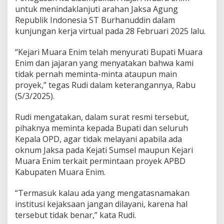
a
untuk menindaklanjuti arahan Jaksa Agung
T
Republik Indonesia ST Burhanuddin dalam
i
d
kunjungan kerja virtual pada 28 Februari 2025 lalu.
a
k
“Kejari Muara Enim telah menyurati Bupati Muara
M
Enim dan jajaran yang menyatakan bahwa kami
a
tidak pernah meminta-minta ataupun main
i
n
proyek,” tegas Rudi dalam keterangannya, Rabu
P
(5/3/2025).
r
o
Rudi mengatakan, dalam surat resmi tersebut,
y
pihaknya meminta kepada Bupati dan seluruh
e
k
Kepala OPD, agar tidak melayani apabila ada
oknum Jaksa pada Kejati Sumsel maupun Kejari
Muara Enim terkait permintaan proyek APBD
Kabupaten Muara Enim.
“Termasuk kalau ada yang mengatasnamakan
institusi kejaksaan jangan dilayani, karena hal
tersebut tidak benar,” kata Rudi.