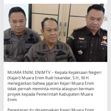
u
a
r
a
E
n
i
m
T
e
g
a
s
k
a
n
MUARA ENIM, ENIMTV – Kepala Kejaksaan Negeri
J
a
(Kajari) Muara Enim Rudi Iskandar, S.H., M.H.
j
menegaskan bahwa jajaran Kejari Muara Enim
a
tidak pernah meminta-minta ataupun bermain
r
proyek kepada Pemerintah Kabupaten Muara
a
n
Enim.
n
y
Penegasan itu disampaikan Kajari Muara Enim