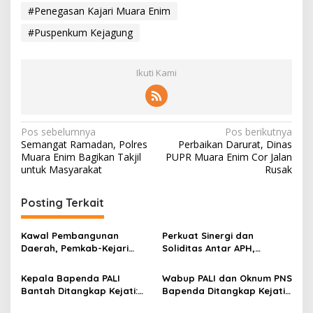
#Penegasan Kajari Muara Enim
#Puspenkum Kejagung
Ikuti Kami
N
Pos sebelumnya
Pos berikutnya
Semangat Ramadan, Polres
Perbaikan Darurat, Dinas
a
Muara Enim Bagikan Takjil
PUPR Muara Enim Cor Jalan
v
untuk Masyarakat
Rusak
i
Posting Terkait
g
a
Kawal Pembangunan
Perkuat Sinergi dan
s
Daerah, Pemkab-Kejari
Soliditas Antar APH,
Muara Enim Teken MoU
Kapolres Muara Enim
i
Pendampingan Hukum
Kunjungi Kejari
Kepala Bapenda PALI
Wabup PALI dan Oknum PNS
p
Bantah Ditangkap Kejati:
Bapenda Ditangkap Kejati
Itu Bukan Saya
Sumsel
o