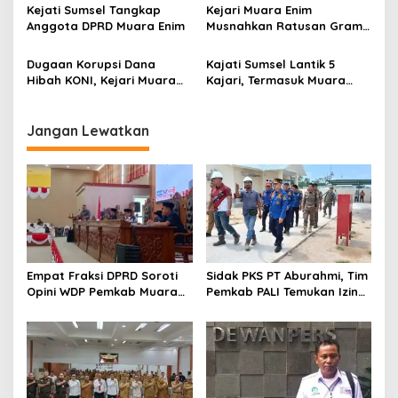
Kejati Sumsel Tangkap
Kejari Muara Enim
s
Anggota DPRD Muara Enim
Musnahkan Ratusan Gram
BB Narkotika
Dugaan Korupsi Dana
Kajati Sumsel Lantik 5
Hibah KONI, Kejari Muara
Kajari, Termasuk Muara
Enim Terima Penitipan
Enim
Pengganti Kerugian Negara
Rp124 Juta
Jangan Lewatkan
Empat Fraksi DPRD Soroti
Sidak PKS PT Aburahmi, Tim
Opini WDP Pemkab Muara
Pemkab PALI Temukan Izin
Enim, Desak Perbaikan Tata
Operasional Belum Kelar
Kelola Keuangan