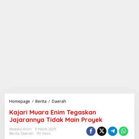
Homepage
/
Berita
/
Daerah
K
a
Kajari Muara Enim Tegaskan
j
a
Jajarannya Tidak Main Proyek
r
i
Redaksi Enim
5 Maret 2025
Berita
,
Daerah
110 Views
M