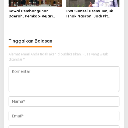
Kawal Pembangunan
PWI Sumsel Resmi Tunjuk
Daerah, Pemkab-Kejari
Ishak Nasroni Jadi Plt
Muara Enim Teken MoU
Ketua PWI OKU Selatan
Pendampingan Hukum
Tinggalkan Balasan
Alamat email Anda tidak akan dipublikasikan.
Ruas yang wajib
ditandai
*