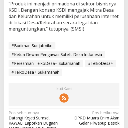
“Produk ini menjadi primadona di sektor bisnisnya
KSDI. Dengan konsep KSDI mengajak Mitra Desa
dan Kelurahan untuk memiliki perusahaan internet
di lokasi Desa/Kelurahan secara legal dan
menguntungkan,” tutupnya. (SMSI)
#Budiman Sudjatmiko
#Ketua Dewan Pengawas Satelit Desa Indonesia
#Peresmian TelkoDesa+ Sukamanah
#TelkoDesa+
#TelkoDesa+ Sukamanah
Ikuti Kami
N
Pos sebelumnya
Pos berikutnya
Datangi Kejati Sumsel,
DPRD Muara Enim Akan
a
KAWALI Laporkan Dugaan
Gelar Pilwabup Besok