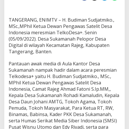
S
u
d
TANGERANG, ENIMTV – H. Budiman Sudjatmiko.,
j
a
MSc.,MPhil Ketua Dewan Pengawas Satelit Desa
t
Indonesia meresmian TelkoDesa+. Senin
m
(05/09/2022). Desa Sukamanah Pelopor Desa
i
Digital di wilayah Kecamatan Rajeg, Kabupaten
k
Tangerang, Banten.
o
R
e
Pantauan awak media di Aula Kantor Desa
s
Sukamanah nampak hadir dalam acara peresmian
m
Telkodesa+ yaitu H. Budiman Sudjatmiko., MSc.,
i
MPhil Ketua Dewan Pengawas Satelit Desa
k
a
Indonesia, Camat Rajeg Ahmad Fatoni S.Ip.MM,,
n
Kepala Desa Sukamanah Rohadi Kamaludin, Kepala
T
Desa Daun Johani AMTG, Tokoh Agama, Tokoh
e
Pemuda, Tokoh Masyarakat, Para Ketua RT, RW,
l
k
Binamas, Babinsa, Kader PKK Desa Sukamanah,
o
serta Humas Serikat Media Siber Indonesia (SMSI)
D
Pusat Wisnu Utomo dan Edy Riyadi, serta para