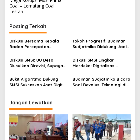
v
Mega Korupsi Musi Prima
Coal – Lematang Coal
i
Lestari
g
Posting Terkait
a
s
Diskusi Bersama Kepala
Tokoh Progresif: Budiman
i
Badan Percepatan
Sudjatmiko Didukung Jadi
p
Pengentasan Kemiskinan
Capres 2024
Budiman Sudjatmiko
Diskusi SMSI: UU Desa
Diskusi SMSI Lingkar
o
Diusulkan Direvisi, Supaya
Merdeka: Digitalisasi
s
Ada Dana Beasiswa untuk
Indonesia Belum Merata,
Warga Desa
Metaverse Tetap Melaju
Bukit Algoritma Dukung
Budiman Sudjatmiko Bicara
SMSI Sukseskan Aset Digital
Soal Revolusi Teknologi di
Crypto CYN
Hadapan Pimpinan
Perusahaan Pers se-
indonesia
Jangan Lewatkan