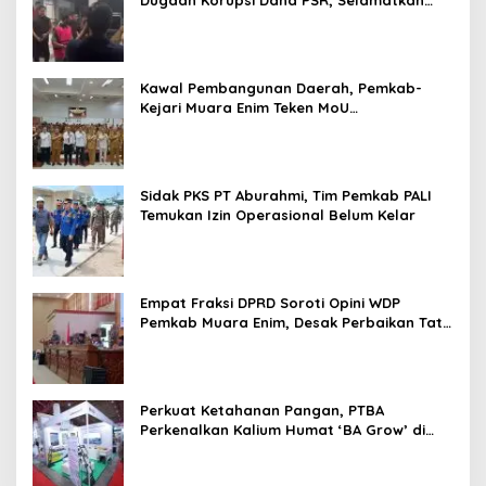
Dugaan Korupsi Dana PSR, Selamatkan
Uang Negara Rp1,26 Miliar
Kawal Pembangunan Daerah, Pemkab-
Kejari Muara Enim Teken MoU
Pendampingan Hukum
Sidak PKS PT Aburahmi, Tim Pemkab PALI
Temukan Izin Operasional Belum Kelar
Empat Fraksi DPRD Soroti Opini WDP
Pemkab Muara Enim, Desak Perbaikan Tata
Kelola Keuangan
Perkuat Ketahanan Pangan, PTBA
Perkenalkan Kalium Humat ‘BA Grow’ di
Inagritech 2026