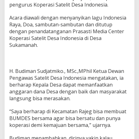
e
pengurus Koperasi Satelit Desa Indonesia.
s
a
+
Acara diawali dengan menyanyikan lagu Indonesia
S
Raya, Doa, sambutan-sambutan dan ditutup
u
dengan penandatanganan Prasasti Media Center
k
Koperasi Satelit Desa Indonesia di Desa
a
Sukamanah.
m
a
n
a
h
H. Budiman Sudjatmiko., MSc.,MPhil Ketua Dewan
Pengawas Satelit Desa Indonesia mengatakan, ia
berharap Kepala Desa dapat memanfaatkan
anggaran dana Desa dengan baik dan masyarakat
langsung bisa merasakan.
“Saya berharap di Kecamatan Rajeg bisa membuat
BUMDES bersama agar bisa bersatu dan punya
koperasi demi kemajuan bersama,” ujarnya.
Budiman menambahkan, dirinya yakin kalau