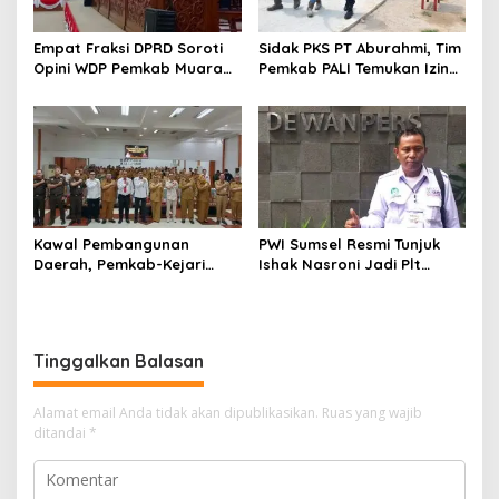
Empat Fraksi DPRD Soroti
Sidak PKS PT Aburahmi, Tim
Opini WDP Pemkab Muara
Pemkab PALI Temukan Izin
Enim, Desak Perbaikan Tata
Operasional Belum Kelar
Kelola Keuangan
Kawal Pembangunan
PWI Sumsel Resmi Tunjuk
Daerah, Pemkab-Kejari
Ishak Nasroni Jadi Plt
Muara Enim Teken MoU
Ketua PWI OKU Selatan
Pendampingan Hukum
Tinggalkan Balasan
Alamat email Anda tidak akan dipublikasikan.
Ruas yang wajib
ditandai
*