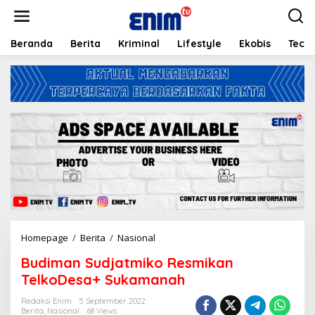
L
e
w
a
Beranda
Berita
Kriminal
Lifestyle
Ekobis
Tech
t
i
k
e
k
o
n
t
e
n
Homepage
/
Berita
/
Nasional
B
u
Budiman Sudjatmiko Resmikan
d
i
TelkoDesa+ Sukamanah
m
a
Redaksi Enim
5 September 2022
Berita
,
Nasional
68 Views
n