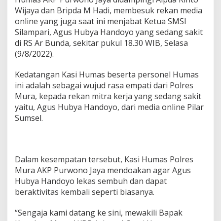
u
Wijaya dan Bripda M Hadi, membesuk rekan media
k
K
online yang juga saat ini menjabat Ketua SMSI
e
Silampari, Agus Hubya Handoyo yang sedang sakit
t
di RS Ar Bunda, sekitar pukul 18.30 WIB, Selasa
u
(9/8/2022).
a
S
M
Kedatangan Kasi Humas beserta personel Humas
S
ini adalah sebagai wujud rasa empati dari Polres
I
Mura, kepada rekan mitra kerja yang sedang sakit
S
yaitu, Agus Hubya Handoyo, dari media online Pilar
i
l
Sumsel.
a
m
p
a
Dalam kesempatan tersebut, Kasi Humas Polres
r
Mura AKP Purwono Jaya mendoakan agar Agus
i
Hubya Handoyo lekas sembuh dan dapat
beraktivitas kembali seperti biasanya.
“Sengaja kami datang ke sini, mewakili Bapak