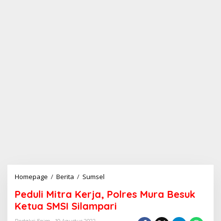
Homepage
/
Berita
/
Sumsel
P
e
Peduli Mitra Kerja, Polres Mura Besuk
d
u
Ketua SMSI Silampari
l