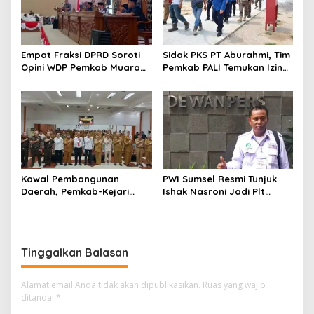
Empat Fraksi DPRD Soroti
Sidak PKS PT Aburahmi, Tim
Opini WDP Pemkab Muara
Pemkab PALI Temukan Izin
Enim, Desak Perbaikan Tata
Operasional Belum Kelar
Kelola Keuangan
Kawal Pembangunan
PWI Sumsel Resmi Tunjuk
Daerah, Pemkab-Kejari
Ishak Nasroni Jadi Plt
Muara Enim Teken MoU
Ketua PWI OKU Selatan
Pendampingan Hukum
Tinggalkan Balasan
Alamat email Anda tidak akan dipublikasikan.
Ruas yang wajib
ditandai
*