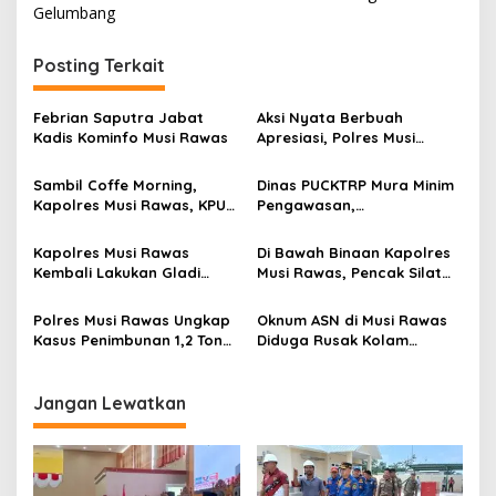
v
Gelumbang
i
g
Posting Terkait
a
s
Febrian Saputra Jabat
Aksi Nyata Berbuah
Kadis Kominfo Musi Rawas
Apresiasi, Polres Musi
i
Rawas Terima Tiga
p
Penghargaan Bergengsi di
Sambil Coffe Morning,
Dinas PUCKTRP Mura Minim
Hari Bhayangkara ke-79
Kapolres Musi Rawas, KPU
Pengawasan,
o
Mura dan Insan Pers Kawal
Pembangunan RSUD
s
Pilkada Damai dan
Kurang Volume dan Denda
Kapolres Musi Rawas
Di Bawah Binaan Kapolres
Menjaga Situasi Kamtibmas
Rp288 Juta
Kembali Lakukan Gladi
Musi Rawas, Pencak Silat
Penempatan Personel
HIMSSI GP Polres Mura
Kampanye Prabowo
Berhasil Raih Juara Umum
Polres Musi Rawas Ungkap
Oknum ASN di Musi Rawas
III Kejuaraan Nasional
Kasus Penimbunan 1,2 Ton
Diduga Rusak Kolam
Open Tournament Musi
BBM Subsidi
Pengusaha Ikan
Banyuasin
Jangan Lewatkan