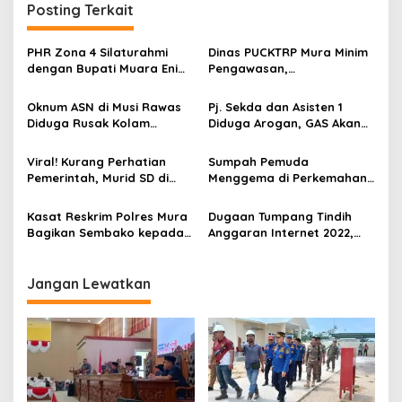
Posting Terkait
a
s
PHR Zona 4 Silaturahmi
Dinas PUCKTRP Mura Minim
i
dengan Bupati Muara Enim
Pengawasan,
p
dan Musi Rawas, Perkuat
Pembangunan RSUD
Sinergi Dukung Ketahanan
Kurang Volume dan Denda
Oknum ASN di Musi Rawas
Pj. Sekda dan Asisten 1
o
Energi Nasional
Rp288 Juta
Diduga Rusak Kolam
Diduga Arogan, GAS Akan
s
Pengusaha Ikan
Demo Lanjutan Kantor
Bupati Musi Rawas
Viral! Kurang Perhatian
Sumpah Pemuda
Pemerintah, Murid SD di
Menggema di Perkemahan
Musi Rawas Belajar
Taman Beregam
Beralaskan Tikar dan
Kasat Reskrim Polres Mura
Dugaan Tumpang Tindih
Matras
Bagikan Sembako kepada
Anggaran Internet 2022,
Warga Terdampak
PPTK Kominfo Musi Rawas
Kenaikan Harga BBM
Diperiksa APH
Jangan Lewatkan