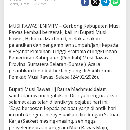
a
Redaksi Enim
24 Februari 2026
Berita
,
Sumsel
20 Views
n
S
a
p
MUSI RAWAS, ENIMTV – Gerbong Kabupaten Musi
u
t
Rawas kembali bergerak, kali ini Bupati Musi
r
Rawas, Hj Ratna Machmud, melaksanakan
a
pelantikan dan pengambilan sumpah/janji kepada
J
8 Pejabat Pimpinan Tinggi Pratama di lingkungan
a
Pemerintah Kabupaten (Pemkab) Musi Rawas
b
a
Provinsi Sumatera Selatan (Sumsel). Acara
t
pelantikan tersebut berlangsung di Auditorium
K
Pemkab Musi Rawas, Selasa (24/02/2026).
a
d
Bupati Musi Rawas Hj Ratna Machmud dalam
i
s
sambutannya mengatakan, Dirinya mengucapksn
K
selamat atas telah dilantiknya pejabat hari ini.
o
“Saya berpesan kepada pejabat yang dilantik hari
m
ini untuk segera menyesuaikan diri dengan Satuan
i
n
Kerja (Satker) masing-masing, sehingga
f
penyelenggaraan program Musi Rawas Maju,