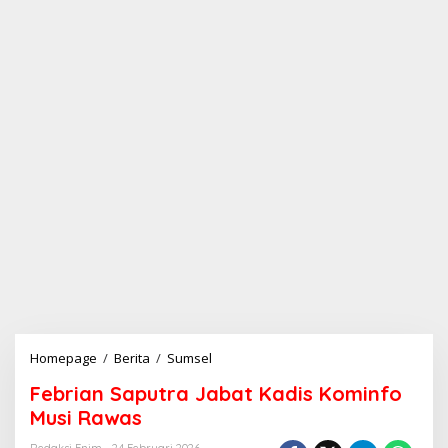
Homepage
/
Berita
/
Sumsel
F
e
Febrian Saputra Jabat Kadis Kominfo
b
r
Musi Rawas
i