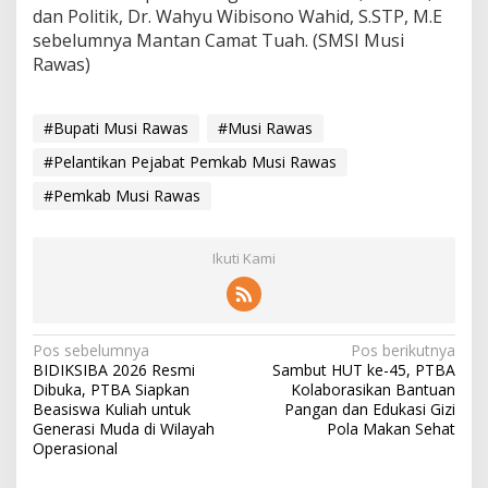
dan Politik, Dr. Wahyu Wibisono Wahid, S.STP, M.E
sebelumnya Mantan Camat Tuah. (SMSI Musi
Rawas)
#Bupati Musi Rawas
#Musi Rawas
#Pelantikan Pejabat Pemkab Musi Rawas
#Pemkab Musi Rawas
Ikuti Kami
N
Pos sebelumnya
Pos berikutnya
BIDIKSIBA 2026 Resmi
Sambut HUT ke-45, PTBA
a
Dibuka, PTBA Siapkan
Kolaborasikan Bantuan
v
Beasiswa Kuliah untuk
Pangan dan Edukasi Gizi
Generasi Muda di Wilayah
Pola Makan Sehat
i
Operasional
g