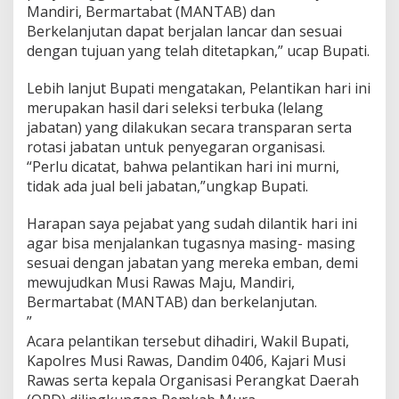
o
Mandiri, Bermartabat (MANTAB) dan
M
Berkelanjutan dapat berjalan lancar dan sesuai
u
dengan tujuan yang telah ditetapkan,” ucap Bupati.
s
i
R
Lebih lanjut Bupati mengatakan, Pelantikan hari ini
a
merupakan hasil dari seleksi terbuka (lelang
w
jabatan) yang dilakukan secara transparan serta
a
rotasi jabatan untuk penyegaran organisasi.
s
“Perlu dicatat, bahwa pelantikan hari ini murni,
tidak ada jual beli jabatan,”ungkap Bupati.
Harapan saya pejabat yang sudah dilantik hari ini
agar bisa menjalankan tugasnya masing- masing
sesuai dengan jabatan yang mereka emban, demi
mewujudkan Musi Rawas Maju, Mandiri,
Bermartabat (MANTAB) dan berkelanjutan.
”
Acara pelantikan tersebut dihadiri, Wakil Bupati,
Kapolres Musi Rawas, Dandim 0406, Kajari Musi
Rawas serta kepala Organisasi Perangkat Daerah