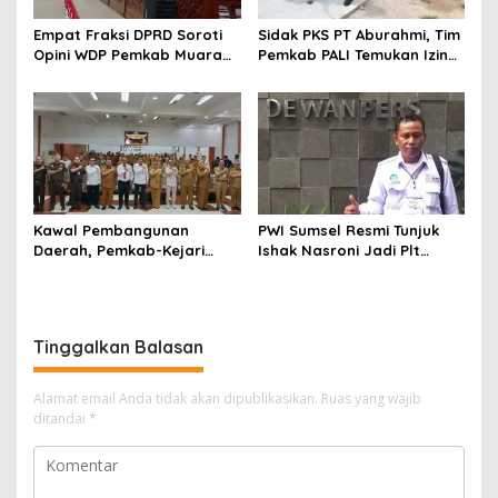
Empat Fraksi DPRD Soroti
Sidak PKS PT Aburahmi, Tim
Opini WDP Pemkab Muara
Pemkab PALI Temukan Izin
Enim, Desak Perbaikan Tata
Operasional Belum Kelar
Kelola Keuangan
Kawal Pembangunan
PWI Sumsel Resmi Tunjuk
Daerah, Pemkab-Kejari
Ishak Nasroni Jadi Plt
Muara Enim Teken MoU
Ketua PWI OKU Selatan
Pendampingan Hukum
Tinggalkan Balasan
Alamat email Anda tidak akan dipublikasikan.
Ruas yang wajib
ditandai
*