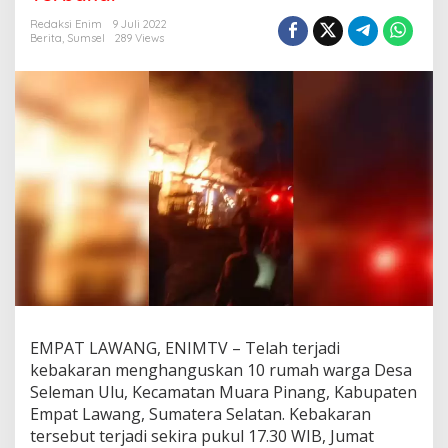
a
r
Redaksi Enim
9 Juli 2022
a
Berita
,
Sumsel
289 Views
n
S
e
l
e
m
a
n
U
l
u
E
m
p
a
t
L
EMPAT LAWANG, ENIMTV – Telah terjadi
a
kebakaran menghanguskan 10 rumah warga Desa
w
Seleman Ulu, Kecamatan Muara Pinang, Kabupaten
a
Empat Lawang, Sumatera Selatan. Kebakaran
n
g
tersebut terjadi sekira pukul 17.30 WIB, Jumat