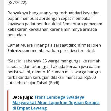
,
(8/7/2022).
1
0
Banyaknya bangunan yang terbuat dari kayu dan
R
papan membuat api dengan cepat membakar
u
m
kawasan padat penduduk ini. Sementara pemadam
a
kebakaran kewalahan karena minimnya armada
h
pemadam.
W
a
Camat Muara Pinang Paisal saat dikonfirmasi oleh
r
g
Enimtv.com
membenarkan peristiwa tersebut.
a
H
“Saat ini sebanyak 35 warga mengungsi ke rumah
a
saudara dan tetangga. Tak ada korban jiwa dalam
n
peristiwa ini, namun 10 rumah milik warga hangus
g
u
terbakar dan kerugian ditaksir mencapai Rp500
s
juta lebih,” ujar Faisal. (Endi)
T
e
r
Baca juga:
Front Lembaga Swadaya
b
Masyarakat Akan Laporkan Dugaan Korupsi
a
k
di Empat Lawang