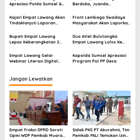
s
Apresiasi Polda Sumsel &
Berduka, Juanda
Polres Empat Lawang
Meninggal Dunia
i
Ungkap Ladang Ganja 1
Kajari Empat Lawang Akan
Front Lembaga Swadaya
p
Hektar
Tindaklanjuti Laporan
Masyarakat Akan Laporkan
Dugaan Korupsi dari
Dugaan Korupsi di Empat
o
Masyarakat
Lawang
Bupati Empat Lawang
Dua Atlet Bulutangkis
s
Lepas Keberangkatan 2
Empat Lawang Lolos Ke
Atlet Bulutangkis ke
Grand Final Gubernur
Palembang
Sumsel Super Series
Empat Lawang Gelar
Kapolda Sumsel Apresiasi
Badminton
Webinar Literasi Digital
Program Pol PP Desa
Bersama Kominfo RI
Jangan Lewatkan
Empat Fraksi DPRD Soroti
Sidak PKS PT Aburahmi, Tim
Opini WDP Pemkab Muara
Pemkab PALI Temukan Izin