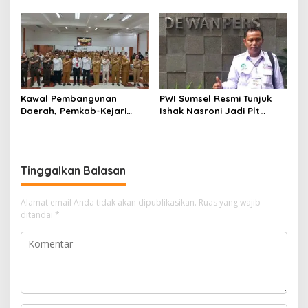
Enim, Desak Perbaikan Tata
Operasional Belum Kelar
Kelola Keuangan
Kawal Pembangunan
PWI Sumsel Resmi Tunjuk
Daerah, Pemkab-Kejari
Ishak Nasroni Jadi Plt
Muara Enim Teken MoU
Ketua PWI OKU Selatan
Pendampingan Hukum
Tinggalkan Balasan
Alamat email Anda tidak akan dipublikasikan.
Ruas yang wajib
ditandai
*