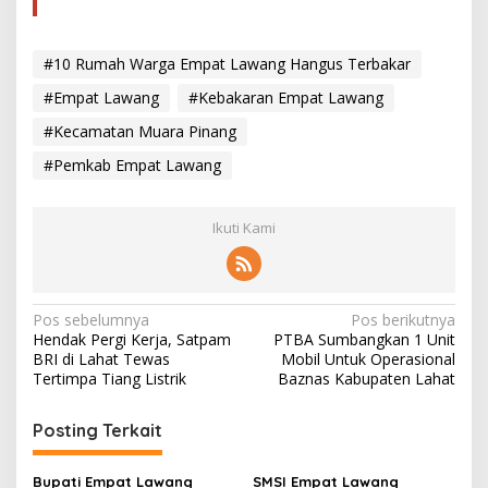
a
r
#10 Rumah Warga Empat Lawang Hangus Terbakar
#Empat Lawang
#Kebakaran Empat Lawang
#Kecamatan Muara Pinang
#Pemkab Empat Lawang
Ikuti Kami
N
Pos sebelumnya
Pos berikutnya
Hendak Pergi Kerja, Satpam
PTBA Sumbangkan 1 Unit
a
BRI di Lahat Tewas
Mobil Untuk Operasional
v
Tertimpa Tiang Listrik
Baznas Kabupaten Lahat
i
Posting Terkait
g
a
Bupati Empat Lawang
SMSI Empat Lawang