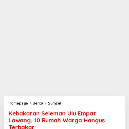
Homepage
/
Berita
/
Sumsel
K
e
Kebakaran Seleman Ulu Empat
b
a
Lawang, 10 Rumah Warga Hangus
k
Terbakar