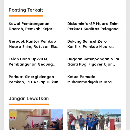
g
Posting Terkait
a
s
Kawal Pembangunan
Diskominfo-SP Muara Enim
i
Daerah, Pemkab-Kejari
Perkuat Kualitas Pelayanan
p
Muara Enim Teken MoU
Publik Lewat Bimtek SP4N-
Pendampingan Hukum
LAPOR dan PPID
Geruduk Kantor Pemkab
Dukung Sumsel Zero
o
Muara Enim, Ratusan Eks
Konflik, Pemkab Muara
s
Karyawan PBT Desak
Enim Perkuat Peran FKDM
Perusahaan Lunasi Hak
Cegah Intoleransi dan
Telan Dana Rp278 M,
Dugaan Ketimpangan Nilai
Pekerja
Radikalisme
Pembangunan Gedung
Ganti Rugi Flyover Ujan
KJSU 10 Lantai RSUD
Mas Mencuat, Pemkab
Rabain Muara Enim Ditunda
Muara Enim Turun Verifikasi
Perkuat Sinergi dengan
Ketua Pemuda
Pemkab, PTBA Siap Dukung
Muhammadiyah Muara
Pembangunan Muara Enim
Enim Ajak Masyarakat Tak
Terprovokasi Isu Politik
Jangan Lewatkan