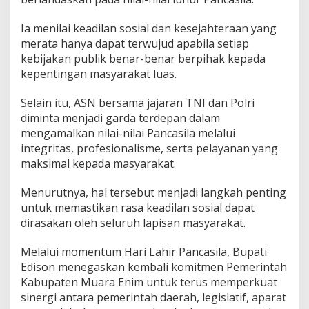
P
e
Ia menilai keadilan sosial dan kesejahteraan yang
m
merata hanya dapat terwujud apabila setiap
b
a
kebijakan publik benar-benar berpihak kepada
n
kepentingan masyarakat luas.
g
u
Selain itu, ASN bersama jajaran TNI dan Polri
n
diminta menjadi garda terdepan dalam
a
n
mengamalkan nilai-nilai Pancasila melalui
integritas, profesionalisme, serta pelayanan yang
maksimal kepada masyarakat.
Menurutnya, hal tersebut menjadi langkah penting
untuk memastikan rasa keadilan sosial dapat
dirasakan oleh seluruh lapisan masyarakat.
Melalui momentum Hari Lahir Pancasila, Bupati
Edison menegaskan kembali komitmen Pemerintah
Kabupaten Muara Enim untuk terus memperkuat
sinergi antara pemerintah daerah, legislatif, aparat