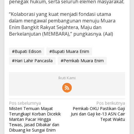
penegak hukum, serta seluruh elemen masyarakat.
“Kolaborasi yang kuat menjadi fondasi utama
dalam mengawal pembangunan menuju Muara
Enim Bangkit Rakyat Sejahtera, Maju dan
Berkelanjutan (MEMBARA),” pungkasnya. (Aal)
#Bupati Edison
#Bupati Muara Enim
#Hari Lahir Pancasila
#Pemkab Muara Enim
Ikuti Kami
N
Pos sebelumnya
Pos berikutnya
Misteri Temuan Mayat
Pemkab OKU Pastikan Gaji
a
Terungkap! Korban Dicekik
Juni dan Gaji ke-13 ASN Cair
v
Mantan Pacar Hingga
Tepat Waktu
Tewas, Jasad Dibakar dan
i
Dibuang ke Sungai Enim