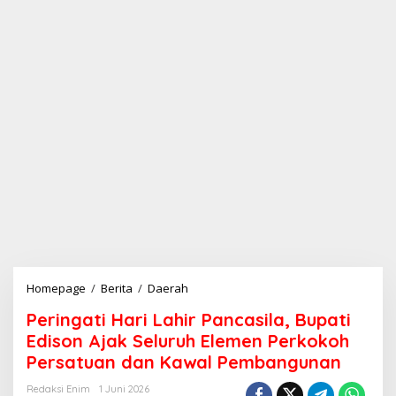
Homepage
/
Berita
/
Daerah
P
e
Peringati Hari Lahir Pancasila, Bupati
r
i
Edison Ajak Seluruh Elemen Perkokoh
n
Persatuan dan Kawal Pembangunan
g
a
Redaksi Enim
1 Juni 2026