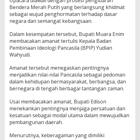
Upacara diawali dengan prosesi pengibaran
t
Bendera Merah Putih yang berlangsung khidmat
i
E
sebagai wujud penghormatan terhadap dasar
d
negara dan semangat kebangsaan.
i
s
Dalam kesempatan tersebut, Bupati Muara Enim
o
membacakan amanat tertulis Kepala Badan
n
A
Pembinaan Ideologi Pancasila (BPIP) Yudian
j
Wahyudi.
a
k
Amanat tersebut menegaskan pentingnya
S
menjadikan nilai-nilai Pancasila sebagai pedoman
e
l
dalam kehidupan bermasyarakat, berbangsa, dan
u
bernegara di tengah berbagai tantangan zaman.
r
u
Usai membacakan amanat, Bupati Edison
h
menekankan pentingnya menjaga persatuan dan
E
l
kesatuan sebagai modal utama dalam mewujudkan
e
pembangunan daerah.
m
e
Menurutnya, keberagaman yang dimiliki
n