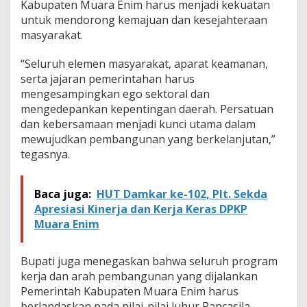
Kabupaten Muara Enim harus menjadi kekuatan
P
e
untuk mendorong kemajuan dan kesejahteraan
r
masyarakat.
k
o
“Seluruh elemen masyarakat, aparat keamanan,
k
serta jajaran pemerintahan harus
o
h
mengesampingkan ego sektoral dan
P
mengedepankan kepentingan daerah. Persatuan
e
dan kebersamaan menjadi kunci utama dalam
r
mewujudkan pembangunan yang berkelanjutan,”
s
tegasnya.
a
t
u
a
Baca juga:
HUT Damkar ke-102, Plt. Sekda
n
Apresiasi Kinerja dan Kerja Keras DPKP
d
Muara Enim
a
n
K
Bupati juga menegaskan bahwa seluruh program
a
kerja dan arah pembangunan yang dijalankan
w
a
Pemerintah Kabupaten Muara Enim harus
l
berlandaskan pada nilai-nilai luhur Pancasila.