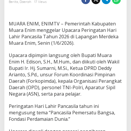
t
Berita
,
Daerah
17 Views
i
H
a
r
MUARA ENIM, ENIMTV – Pemerintah Kabupaten
i
Muara Enim menggelar Upacara Peringatan Hari
L
Lahir Pancasila Tahun 2026 di Lapangan Merdeka
a
Muara Enim, Senin (1/6/2026).
h
i
r
Upacara dipimpin langsung oleh Bupati Muara
P
Enim H. Edison, S.H., M.Hum., dan diikuti oleh Wakil
a
Bupati Ir. Hj. Sumarni, M.Si., Ketua DPRD Deddy
n
Arianto, S.Pd., unsur Forum Koordinasi Pimpinan
c
a
Daerah (Forkopimda), kepala Organisasi Perangkat
s
Daerah (OPD), personel TNI-Polri, Aparatur Sipil
i
Negara (ASN), serta para pelajar.
l
a
Peringatan Hari Lahir Pancasila tahun ini
,
B
mengusung tema “Pancasila Pemersatu Bangsa,
u
Fondasi Perdamaian Dunia.”
p
a