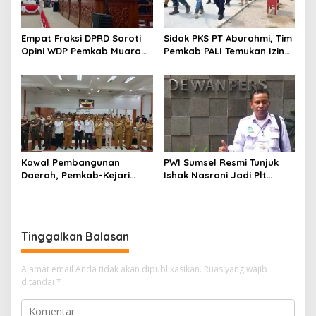
Empat Fraksi DPRD Soroti
Sidak PKS PT Aburahmi, Tim
Opini WDP Pemkab Muara
Pemkab PALI Temukan Izin
Enim, Desak Perbaikan Tata
Operasional Belum Kelar
Kelola Keuangan
Kawal Pembangunan
PWI Sumsel Resmi Tunjuk
Daerah, Pemkab-Kejari
Ishak Nasroni Jadi Plt
Muara Enim Teken MoU
Ketua PWI OKU Selatan
Pendampingan Hukum
Tinggalkan Balasan
Alamat email Anda tidak akan dipublikasikan.
Ruas yang wajib
ditandai
*