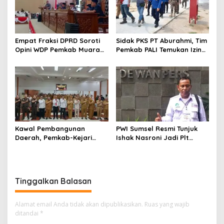
Empat Fraksi DPRD Soroti
Sidak PKS PT Aburahmi, Tim
Opini WDP Pemkab Muara
Pemkab PALI Temukan Izin
Enim, Desak Perbaikan Tata
Operasional Belum Kelar
Kelola Keuangan
Kawal Pembangunan
PWI Sumsel Resmi Tunjuk
Daerah, Pemkab-Kejari
Ishak Nasroni Jadi Plt
Muara Enim Teken MoU
Ketua PWI OKU Selatan
Pendampingan Hukum
Tinggalkan Balasan
Alamat email Anda tidak akan dipublikasikan.
Ruas yang wajib
ditandai
*