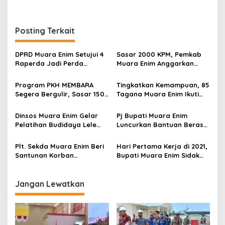
r
a
n
Posting Terkait
DPRD Muara Enim Setujui 4
Sasar 2000 KPM, Pemkab
Raperda Jadi Perda
Muara Enim Anggarkan
dengan Catatan
Rp4,8 Miliar untuk PKH
Membara
Program PKH MEMBARA
Tingkatkan Kemampuan, 85
Segera Bergulir, Sasar 150
Tagana Muara Enim Ikuti
Ribu KPM
Pelatihan Peningkatan
Kapasitas
Dinsos Muara Enim Gelar
Pj Bupati Muara Enim
Pelatihan Budidaya Lele
Luncurkan Bantuan Beras
Bagi Anak Terlantar
PPKM
Plt. Sekda Muara Enim Beri
Hari Pertama Kerja di 2021,
Santunan Korban
Bupati Muara Enim Sidak
Kebakaran di Desa
Beberapa Dinas/Instansi
Babatan SDL
Jangan Lewatkan