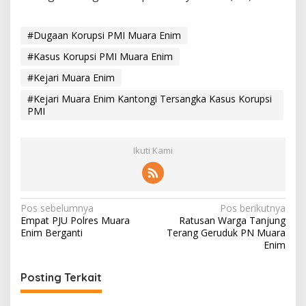
#Dugaan Korupsi PMI Muara Enim
#Kasus Korupsi PMI Muara Enim
#Kejari Muara Enim
#Kejari Muara Enim Kantongi Tersangka Kasus Korupsi
PMI
Ikuti Kami
N
Pos sebelumnya
Pos berikutnya
Empat PJU Polres Muara
Ratusan Warga Tanjung
a
Enim Berganti
Terang Geruduk PN Muara
v
Enim
i
Posting Terkait
g