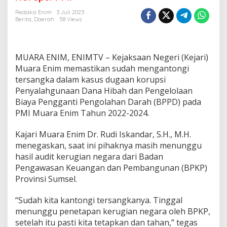
u
A
Redaksi Enim
3 Juli 2025
u
Berita
,
Daerah
58 Views
d
i
t
B
MUARA ENIM, ENIMTV – Kejaksaan Negeri (Kejari)
P
Muara Enim memastikan sudah mengantongi
K
tersangka dalam kasus dugaan korupsi
P
Penyalahgunaan Dana Hibah dan Pengelolaan
,
K
Biaya Pengganti Pengolahan Darah (BPPD) pada
e
PMI Muara Enim Tahun 2022-2024.
j
a
Kajari Muara Enim Dr. Rudi Iskandar, S.H., M.H.
r
menegaskan, saat ini pihaknya masih menunggu
i
M
hasil audit kerugian negara dari Badan
u
Pengawasan Keuangan dan Pembangunan (BPKP)
a
Provinsi Sumsel.
r
a
“Sudah kita kantongi tersangkanya. Tinggal
E
n
menunggu penetapan kerugian negara oleh BPKP,
i
setelah itu pasti kita tetapkan dan tahan,” tegas