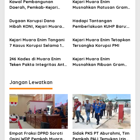
a
Kawal Pembangunan
Kejari Muara Enim
s
Daerah, Pemkab-Kejari
Musnahkan Ratusan Gram
Muara Enim Teken MoU
BB Narkotika
i
Pendampingan Hukum
Dugaan Korupsi Dana
Hadapi Tantangan
p
Hibah KONI, Kejari Muara
Pemberlakuan KUHP Baru:
Enim Terima Penitipan
Koordinasi dan Penyamaan
o
Pengganti Kerugian Negara
Persepsi
Kejari Muara Enim Tangani
Kejari Muara Enim Tetapkan
s
Rp124 Juta
7 Kasus Korupsi Selama 1
Tersangka Korupsi PMI
Tahun
246 Kades di Muara Enim
Kejari Muara Enim
Teken Pakta Integritas Anti
Musnahkan Ribuan Gram
Korupsi
Narkotika, Selamatkan 15
Ribu Jiwa Generasi Muda
Jangan Lewatkan
Empat Fraksi DPRD Soroti
Sidak PKS PT Aburahmi, Tim
Opini WDP Pemkab Muara
Pemkab PALI Temukan Izin