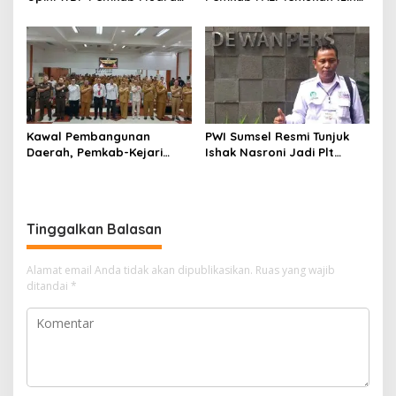
Enim, Desak Perbaikan Tata
Operasional Belum Kelar
Kelola Keuangan
Kawal Pembangunan
PWI Sumsel Resmi Tunjuk
Daerah, Pemkab-Kejari
Ishak Nasroni Jadi Plt
Muara Enim Teken MoU
Ketua PWI OKU Selatan
Pendampingan Hukum
Tinggalkan Balasan
Alamat email Anda tidak akan dipublikasikan.
Ruas yang wajib
ditandai
*