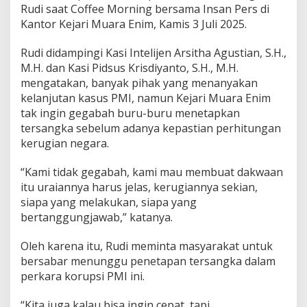
m
Rudi saat Coffee Morning bersama Insan Pers di
S
Kantor Kejari Muara Enim, Kamis 3 Juli 2025.
u
d
a
Rudi didampingi Kasi Intelijen Arsitha Agustian, S.H.,
h
M.H. dan Kasi Pidsus Krisdiyanto, S.H., M.H.
K
mengatakan, banyak pihak yang menanyakan
a
kelanjutan kasus PMI, namun Kejari Muara Enim
n
tak ingin gegabah buru-buru menetapkan
t
o
tersangka sebelum adanya kepastian perhitungan
n
kerugian negara.
g
i
“Kami tidak gegabah, kami mau membuat dakwaan
T
itu uraiannya harus jelas, kerugiannya sekian,
e
r
siapa yang melakukan, siapa yang
s
bertanggungjawab,” katanya.
a
n
Oleh karena itu, Rudi meminta masyarakat untuk
g
bersabar menunggu penetapan tersangka dalam
k
a
perkara korupsi PMI ini.
K
a
“Kita juga kalau bisa ingin cepat, tapi