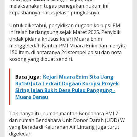
s
melaksanakan tugas penegakan hukum ini
u
kepastiannya harus jelas,” pungkasnya.
s
K
o
Untuk diketahui, penyidikan dugaan korupsi PMI
r
ini telah berlangsung sejak Maret 2025. Penyidik
u
tindak pidana khusus Kejari Muara Enim
p
menggeledah Kantor PMI Muara Enim dan menyita
s
i
150 item, di antaranya 24 stempel palsu dan nota
P
kosong yang dibuat sendiri.
M
I
Baca juga:
Kejari Muara Enim Sita Uang
Rp150 Juta Terkait Dugaan Korupsi Proyek
Siring Jalan Bukit Desa Pulau Panggung -
Muara Danau
Tak hanya itu, rumah mantan Bendahara PMI Z
dan rumah Bendahara Unit Donor Darah (UDD) W
yang berada di Kelurahan Air Lintang juga turut
digeledah.