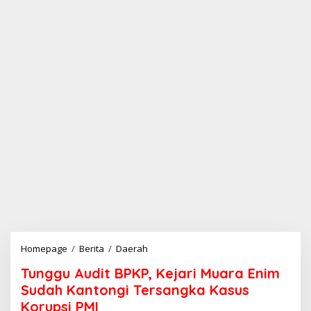
Homepage
/
Berita
/
Daerah
T
u
Tunggu Audit BPKP, Kejari Muara Enim
n
g
Sudah Kantongi Tersangka Kasus
g
Korupsi PMI