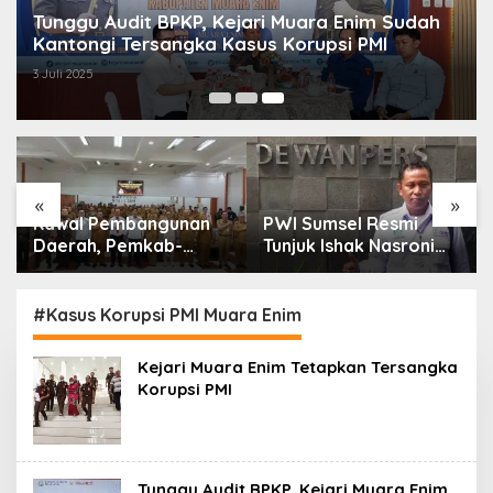
Tunggu Audit BPKP, Kejari Muara Enim Sudah
Kantongi Tersangka Kasus Korupsi PMI
3 Juli 2025
«
»
Kawal Pembangunan
PWI Sumsel Resmi
Daerah, Pemkab-
Tunjuk Ishak Nasroni
Kejari Muara Enim
Jadi Plt Ketua PWI
Teken MoU
OKU Selatan
Pendampingan Hukum
#Kasus Korupsi PMI Muara Enim
Kejari Muara Enim Tetapkan Tersangka
Korupsi PMI
Tunggu Audit BPKP, Kejari Muara Enim