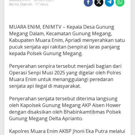
G
Redaksi Enim
20 Juni 2025
Berita
,
Daerah
71 Views
u
n
u
n
MUARA ENIM, ENIMTV – Kepala Desa Gunung
g
M
Megang Dalam, Kecamatan Gunung Megang,
e
Kabupaten Muara Enim, Apriadi menyerahkan satu
g
pucuk senjata api rakitan (senpira) laras panjang
a
kepada Polsek Gunung Megang.
n
g
D
Penyerahan senpira tersebut menjadi bagian dari
a
Operasi Senpi Musi 2025 yang digelar oleh Polres
l
Muara Enim untuk menanggulangi peredaran
a
senjata api ilegal di masyarakat.
m
S
e
Penyerahan senjata tersebut diterima langsung
r
oleh Kapolsek Gunung Megang AKP Aisen Hower
a
dengan disaksikan oleh Bhabinkamtibmas Polsek
h
Gunung Megang Delta Aprianto.
k
a
n
Kapolres Muara Enim AKBP Jhoni Eka Putra melalui