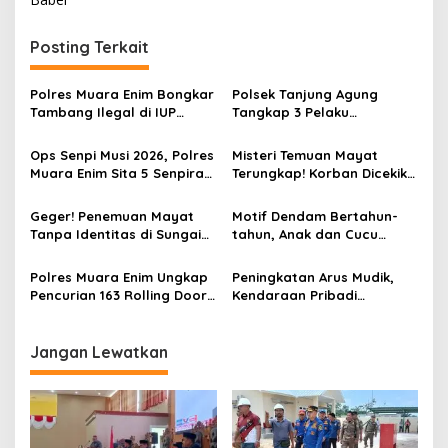
i
g
Posting Terkait
a
s
Polres Muara Enim Bongkar
Polsek Tanjung Agung
Tambang Ilegal di IUP
Tangkap 3 Pelaku
i
PTBA, Negara Rugi Rp95,9
Pemalakan Sopir Truk Viral,
p
Miliar
Satu Masih DPO
Ops Senpi Musi 2026, Polres
Misteri Temuan Mayat
Muara Enim Sita 5 Senpira
Terungkap! Korban Dicekik
o
dan 71 Amunisi dari 3
Mantan Pacar Hingga
s
Tersangka
Tewas, Jasad Dibakar dan
Geger! Penemuan Mayat
Motif Dendam Bertahun-
Dibuang ke Sungai Enim
Tanpa Identitas di Sungai
tahun, Anak dan Cucu
Enim Desa Karang Raja
Bunuh Nenek
Polres Muara Enim Ungkap
Peningkatan Arus Mudik,
Pencurian 163 Rolling Door
Kendaraan Pribadi
dan 24 Pintu Toilet, 2 Pelaku
Dominasi Lalin Dalam Kota
DPO
Muara Enim
Jangan Lewatkan