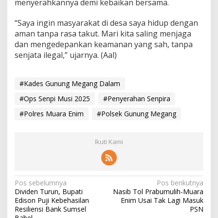
menyerahkannya demi kebaikan bersama.
“Saya ingin masyarakat di desa saya hidup dengan
aman tanpa rasa takut. Mari kita saling menjaga
dan mengedepankan keamanan yang sah, tanpa
senjata ilegal,” ujarnya. (Aal)
#Kades Gunung Megang Dalam
#Ops Senpi Musi 2025
#Penyerahan Senpira
#Polres Muara Enim
#Polsek Gunung Megang
Ikuti Kami
N
Pos sebelumnya
Pos berikutnya
Dividen Turun, Bupati
Nasib Tol Prabumulih-Muara
a
Edison Puji Kebehasilan
Enim Usai Tak Lagi Masuk
v
Resiliensi Bank Sumsel
PSN
Babel