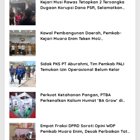
Kejari Musi Rawas Tetapkan 2 Tersangka
Dugaan Korupsi Dana PSR, Selamatkan
Uang Negara Rp1,26 Miliar
Kawal Pembangunan Daerah, Pemkab-
Kejari Muara Enim Teken MoU
Pendampingan Hukum
Sidak PKS PT Aburahmi, Tim Pemkab PALI
Temukan Izin Operasional Belum Kelar
Perkuat Ketahanan Pangan, PTBA
Perkenalkan Kalium Humat ‘BA Grow’ di
Inagritech 2026
Empat Fraksi DPRD Soroti Opini WDP
Pemkab Muara Enim, Desak Perbaikan Tata
Kelola Keuangan