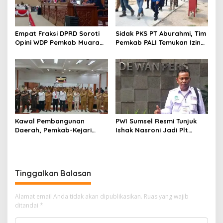
Empat Fraksi DPRD Soroti
Sidak PKS PT Aburahmi, Tim
Opini WDP Pemkab Muara
Pemkab PALI Temukan Izin
Enim, Desak Perbaikan Tata
Operasional Belum Kelar
Kelola Keuangan
Kawal Pembangunan
PWI Sumsel Resmi Tunjuk
Daerah, Pemkab-Kejari
Ishak Nasroni Jadi Plt
Muara Enim Teken MoU
Ketua PWI OKU Selatan
Pendampingan Hukum
Tinggalkan Balasan
Alamat email Anda tidak akan dipublikasikan.
Ruas yang wajib
ditandai
*