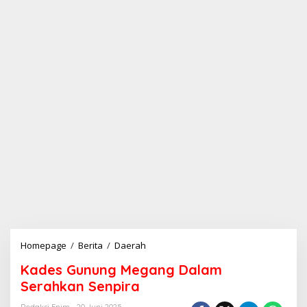
Homepage
/
Berita
/
Daerah
K
a
Kades Gunung Megang Dalam
d
e
Serahkan Senpira
s