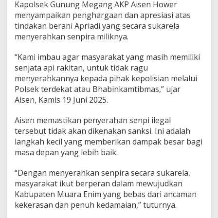
S
Kapolsek Gunung Megang AKP Aisen Hower
e
menyampaikan penghargaan dan apresiasi atas
n
tindakan berani Apriadi yang secara sukarela
p
menyerahkan senpira miliknya.
i
r
a
“Kami imbau agar masyarakat yang masih memiliki
senjata api rakitan, untuk tidak ragu
menyerahkannya kepada pihak kepolisian melalui
Polsek terdekat atau Bhabinkamtibmas,” ujar
Aisen, Kamis 19 Juni 2025.
Aisen memastikan penyerahan senpi ilegal
tersebut tidak akan dikenakan sanksi. Ini adalah
langkah kecil yang memberikan dampak besar bagi
masa depan yang lebih baik.
“Dengan menyerahkan senpira secara sukarela,
masyarakat ikut berperan dalam mewujudkan
Kabupaten Muara Enim yang bebas dari ancaman
kekerasan dan penuh kedamaian,” tuturnya.