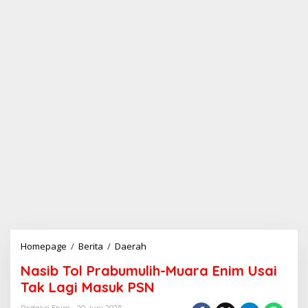
Homepage
/
Berita
/
Daerah
N
a
Nasib Tol Prabumulih-Muara Enim Usai
s
i
Tak Lagi Masuk PSN
b