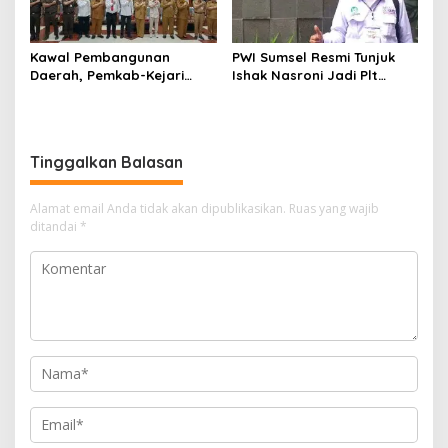
Kawal Pembangunan
PWI Sumsel Resmi Tunjuk
Daerah, Pemkab-Kejari
Ishak Nasroni Jadi Plt
Muara Enim Teken MoU
Ketua PWI OKU Selatan
Pendampingan Hukum
Tinggalkan Balasan
Alamat email Anda tidak akan dipublikasikan.
Ruas yang wajib
ditandai
*