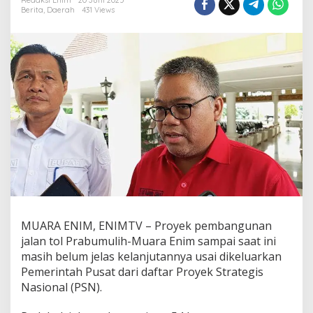
T
Redaksi Enim
20 Juni 2025
Berita
,
Daerah
431 Views
o
l
P
r
a
b
u
m
u
l
i
h
-
M
u
a
r
MUARA ENIM, ENIMTV – Proyek pembangunan
a
E
jalan tol Prabumulih-Muara Enim sampai saat ini
n
masih belum jelas kelanjutannya usai dikeluarkan
i
Pemerintah Pusat dari daftar Proyek Strategis
m
Nasional (PSN).
U
s