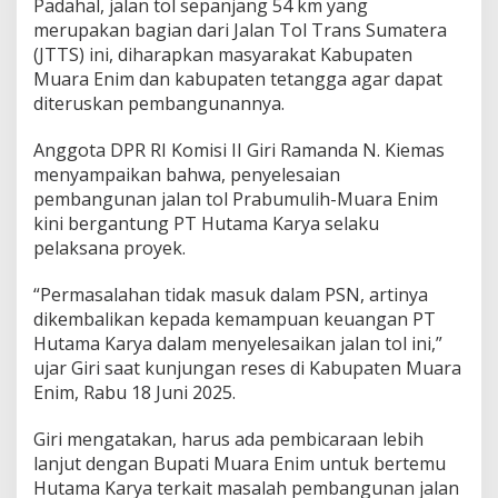
a
Padahal, jalan tol sepanjang 54 km yang
i
merupakan bagian dari Jalan Tol Trans Sumatera
T
(JTTS) ini, diharapkan masyarakat Kabupaten
a
Muara Enim dan kabupaten tetangga agar dapat
k
diteruskan pembangunannya.
L
a
g
Anggota DPR RI Komisi II Giri Ramanda N. Kiemas
i
menyampaikan bahwa, penyelesaian
M
pembangunan jalan tol Prabumulih-Muara Enim
a
kini bergantung PT Hutama Karya selaku
s
u
pelaksana proyek.
k
P
“Permasalahan tidak masuk dalam PSN, artinya
S
dikembalikan kepada kemampuan keuangan PT
N
Hutama Karya dalam menyelesaikan jalan tol ini,”
ujar Giri saat kunjungan reses di Kabupaten Muara
Enim, Rabu 18 Juni 2025.
Giri mengatakan, harus ada pembicaraan lebih
lanjut dengan Bupati Muara Enim untuk bertemu
Hutama Karya terkait masalah pembangunan jalan