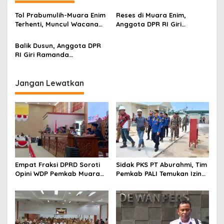
a
s
Tol Prabumulih-Muara Enim
Reses di Muara Enim,
Terhenti, Muncul Wacana
Anggota DPR RI Giri
i
Tanjung Enim-Pulau Baai
Ramanda Bicara Soal
p
Pemekaran Gelumbang
Balik Dusun, Anggota DPR
RI Giri Ramanda
o
Silaturahmi dengan Insan
s
Pers
Jangan Lewatkan
Empat Fraksi DPRD Soroti
Sidak PKS PT Aburahmi, Tim
Opini WDP Pemkab Muara
Pemkab PALI Temukan Izin
Enim, Desak Perbaikan Tata
Operasional Belum Kelar
Kelola Keuangan