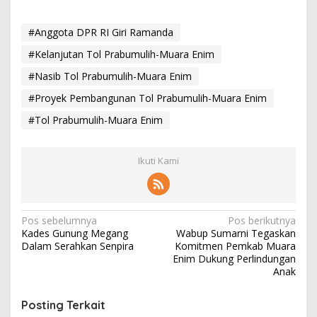
#Anggota DPR RI Giri Ramanda
#Kelanjutan Tol Prabumulih-Muara Enim
#Nasib Tol Prabumulih-Muara Enim
#Proyek Pembangunan Tol Prabumulih-Muara Enim
#Tol Prabumulih-Muara Enim
Ikuti Kami
N
Pos sebelumnya
Pos berikutnya
Kades Gunung Megang
Wabup Sumarni Tegaskan
a
Dalam Serahkan Senpira
Komitmen Pemkab Muara
v
Enim Dukung Perlindungan
Anak
i
g
Posting Terkait