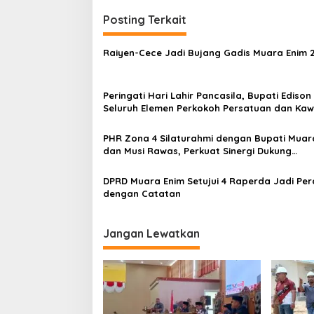
v
i
Posting Terkait
g
Raiyen-Cece Jadi Bujang Gadis Muara Enim 
a
s
Peringati Hari Lahir Pancasila, Bupati Edison
i
Seluruh Elemen Perkokoh Persatuan dan Kaw
p
Pembangunan
o
PHR Zona 4 Silaturahmi dengan Bupati Muar
dan Musi Rawas, Perkuat Sinergi Dukung
s
Ketahanan Energi Nasional
DPRD Muara Enim Setujui 4 Raperda Jadi Pe
dengan Catatan
Jangan Lewatkan