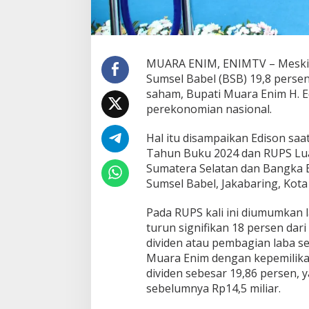
a
s
i
l
a
MUARA ENIM, ENIMTV – Meski 
n
Sumsel Babel (BSB) 19,8 pers
R
saham, Bupati Muara Enim H. E
e
perekonomian nasional.
s
i
l
Hal itu disampaikan Edison s
i
Tahun Buku 2024 dan RUPS Lu
e
Sumatera Selatan dan Bangka B
n
Sumsel Babel, Jakabaring, Kota
s
i
B
Pada RUPS kali ini diumumkan l
a
turun signifikan 18 persen da
n
dividen atau pembagian laba se
k
Muara Enim dengan kepemilika
S
u
dividen sebesar 19,86 persen, 
m
sebelumnya Rp14,5 miliar.
s
e