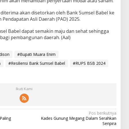
im akan menambah penyertaan modal atau saham.
 diterima akan disetorkan oleh Bank Sumsel Babel ke
 Pendapatan Asli Daerah (PAD) 2025.
sel Babel dapat semakin maju dan sehat sehingga
bagi pembangunan daerah. (Aal)
dison
#Bupati Muara Enim
n
#Resiliensi Bank Sumsel Babel
#RUPS BSB 2024
Ikuti Kami
Pos berikutnya
Paling
Kades Gunung Megang Dalam Serahkan
Senpira