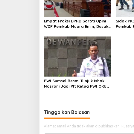
Empat Fraksi DPRD Soroti Opini
Sidak PK
WDP Pemkab Muara Enim, Desak
Pemkab P
Perbaikan Tata Kelola Keuangan
Operasio
PWI Sumsel Resmi Tunjuk Ishak
Nasroni Jadi Plt Ketua PWI OKU
Selatan
Tinggalkan Balasan
Alamat email Anda tidak akan dipublikasikan.
Ruas ya