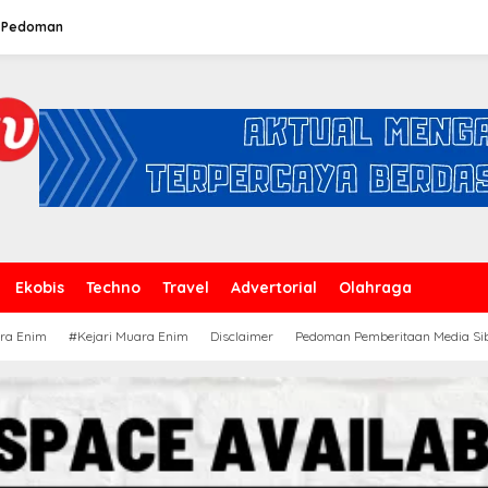
Pedoman
Ekobis
Techno
Travel
Advertorial
Olahraga
ra Enim
#Kejari Muara Enim
Disclaimer
Pedoman Pemberitaan Media Si