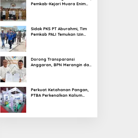
Pemkab-Kejari Muara Enim
Teken MoU Pendampingan
Hukum
Sidak PKS PT Aburahmi, Tim
Pemkab PALI Temukan Izin
Operasional Belum Kelar
Dorong Transparansi
Anggaran, BPN Merangin dan
BRI Bangko Teken PKS
Penerbitan KKP
Perkuat Ketahanan Pangan,
PTBA Perkenalkan Kalium
Humat ‘BA Grow’ di
Inagritech 2026