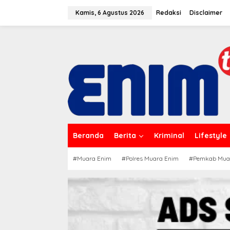
L
e
Kamis, 6 Agustus 2026
Redaksi
Disclaimer
w
a
t
i
k
e
k
o
n
t
e
n
Beranda
Berita
Kriminal
Lifestyle
#Muara Enim
#Polres Muara Enim
#Pemkab Mua