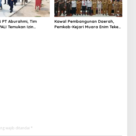
S PT Aburahmi, Tim
Kawal Pembangunan Daerah,
ALI Temukan Izin
Pemkab-Kejari Muara Enim Teken
nal Belum Kelar
MoU Pendampingan Hukum
ng wajib ditandai
*