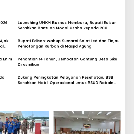
2026
Launching UMKM Baznas Membara, Bupati Edison
Serahkan Bantuan Modal Usaha kepada 200
Mustahik
 Ajak
Bupati Edison-Wabup Sumarni Salat Ied dan Tinjau
al
Pemotongan Kurban di Masjid Agung
a Enim
Penantian 14 Tahun, Jembatan Gantung Desa Siku
Diresmikan
rda
Dukung Peningkatan Pelayanan Kesehatan, BSB
Serahkan Mobil Operasional untuk RSUD Rabain
Muara Enim