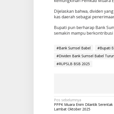
kemungkinan Pemkab Muara En
Dijelaskan bahwa, dividen yang
kas daerah sebagai penerimaan
Bupati pun berharap Bank Sum
semakin mampu berkontribusi 
#Bank Sumsel Babel
#Bupati E
#Dividen Bank Sumsel Babel Turu
#RUPSLB BSB 2025
N
Pos sebelumnya
PPPK Muara Enim Dilantik Serentak 
a
Lambat Oktober 2025