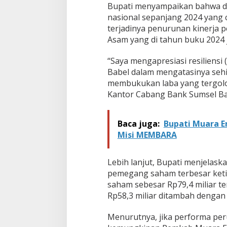
Bupati menyampaikan bahwa d
l
nasional sepanjang 2024 yang 
B
a
terjadinya penurunan kinerja p
b
Asam yang di tahun buku 2024
e
l
“Saya mengapresiasi resiliens
Babel dalam mengatasinya sehi
membukukan laba yang tergolon
Kantor Cabang Bank Sumsel Ba
Baca juga:
Bupati Muara E
Misi MEMBARA
Lebih lanjut, Bupati menjela
pemegang saham terbesar keti
saham sebesar Rp79,4 miliar te
Rp58,3 miliar ditambah dengan a
Menurutnya, jika performa pe