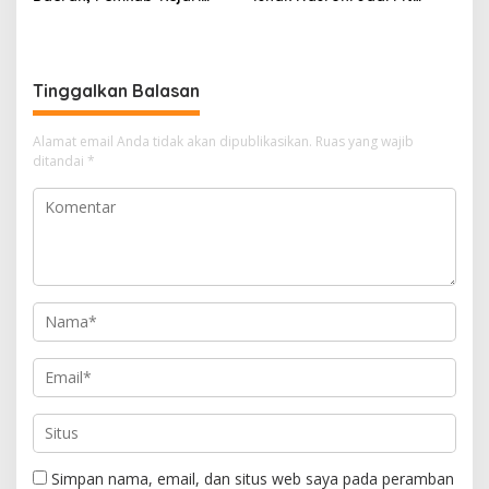
Muara Enim Teken MoU
Ketua PWI OKU Selatan
Pendampingan Hukum
Tinggalkan Balasan
Alamat email Anda tidak akan dipublikasikan.
Ruas yang wajib
ditandai
*
Simpan nama, email, dan situs web saya pada peramban