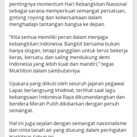
t
pentingnya momentum Hari Kebangkitan Nasional
H
sebagai sarana memperkuat semangat persatuan,
a
gotong royong dan kebersamaan dalam
r
k
menghadapi tantangan bangsa ke depan.
i
t
“Kita semua memiliki peran dalam menjaga
n
kebangkitan Indonesia. Bangkit bersama bukan
a
hanya slogan, tetapi panggilan untuk terus bekerja
s
2
keras, bersatu, dan saling mendukung demi
0
Indonesia yang lebih kuat dan mandiri,” tegas
2
Mukhlisin dalam sambutannya.
5
k
Upacara yang diikuti oleh seluruh jajaran pegawai
e
p
Lapas berlangsung khidmat, terlihat saat lagu
a
kebangsaan Indonesia Raya dikumandangkan dan
d
bendera Merah Putih dikibarkan dengan penuh
a
semangat.
W
a
r
Hal ini juga sejalan dengan semangat nasionalisme
g
dan cinta tanah air yang diusung dalam peringatan
a
Harkitnas tahun ini.