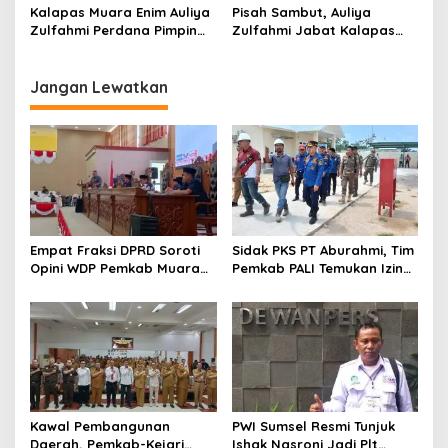
Binaan, Wujudkan Bersih
Kalapas Muara Enim Auliya
Pisah Sambut, Auliya
Narkoba
Zulfahmi Perdana Pimpin
Zulfahmi Jabat Kalapas
Rapat Pengamanan
Muara Enim
Jangan Lewatkan
Empat Fraksi DPRD Soroti
Sidak PKS PT Aburahmi, Tim
Opini WDP Pemkab Muara
Pemkab PALI Temukan Izin
Enim, Desak Perbaikan Tata
Operasional Belum Kelar
Kelola Keuangan
Kawal Pembangunan
PWI Sumsel Resmi Tunjuk
Daerah, Pemkab-Kejari
Ishak Nasroni Jadi Plt