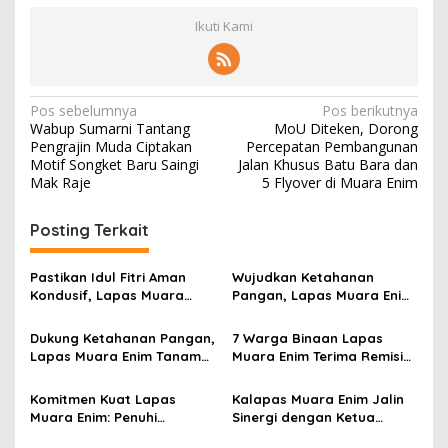
Ikuti Kami
N
Pos sebelumnya
Pos berikutnya
Wabup Sumarni Tantang
MoU Diteken, Dorong
a
Pengrajin Muda Ciptakan
Percepatan Pembangunan
v
Motif Songket Baru Saingi
Jalan Khusus Batu Bara dan
Mak Raje
5 Flyover di Muara Enim
i
g
Posting Terkait
a
s
Pastikan Idul Fitri Aman
Wujudkan Ketahanan
Kondusif, Lapas Muara
Pangan, Lapas Muara Enim
i
Enim Gelar Apel Siaga
Ikuti Panen Raya Serentak
p
Pemasyarakatan
Dukung Ketahanan Pangan,
7 Warga Binaan Lapas
Lapas Muara Enim Tanam
Muara Enim Terima Remisi
o
Melon Belanda dan Sayur
Natal
s
Hidroponik
Komitmen Kuat Lapas
Kalapas Muara Enim Jalin
Muara Enim: Penuhi
Sinergi dengan Ketua
Layanan Hukum Warga
Pengadilan Negeri