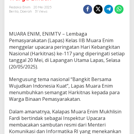
M
u
Redaksi Enim
20 Mei 2025
a
Berita
,
Daerah
31 Views
r
a
E
n
MUARA ENIM, ENIMTV – Lembaga
i
Pemasyarakatan (Lapas) Kelas IIB Muara Enim
m
menggelar upacara peringatan Hari Kebangkitan
T
Nasional (Harkitnas) ke-117 yang diperingati setiap
u
m
tanggal 20 Mei, di Lapangan Utama Lapas, Selasa
b
(20/05/2025).
u
h
Mengusung tema nasional “Bangkit Bersama
k
Wujudkan Indonesia Kuat”, Lapas Muara Enim
a
n
menumbuhkan semangat Harkitnas kepada para
S
Warga Binaan Pemasyarakatan.
e
m
Dalam amanatnya, Kalapas Muara Enim Mukhlisin
a
Fardi bertindak sebagai Inspektur Upacara
n
g
membacakan sambutan resmi dari Menteri
a
Komunikasi dan Informatika RI yang menekankan