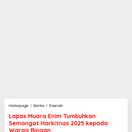
Homepage
/
Berita
/
Daerah
L
a
Lapas Muara Enim Tumbuhkan
p
a
Semangat Harkitnas 2025 kepada
s
Warga Binaan