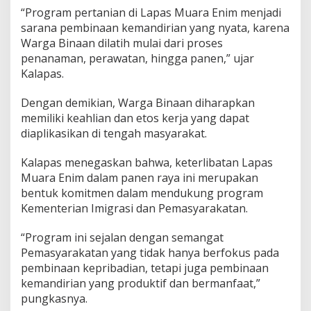
t
“Program pertanian di Lapas Muara Enim menjadi
a
sarana pembinaan kemandirian yang nyata, karena
k
Warga Binaan dilatih mulai dari proses
P
e
penanaman, perawatan, hingga panen,” ujar
m
Kalapas.
a
s
Dengan demikian, Warga Binaan diharapkan
y
memiliki keahlian dan etos kerja yang dapat
a
r
diaplikasikan di tengah masyarakat.
a
k
Kalapas menegaskan bahwa, keterlibatan Lapas
a
Muara Enim dalam panen raya ini merupakan
t
bentuk komitmen dalam mendukung program
a
n
Kementerian Imigrasi dan Pemasyarakatan.
“Program ini sejalan dengan semangat
Pemasyarakatan yang tidak hanya berfokus pada
pembinaan kepribadian, tetapi juga pembinaan
kemandirian yang produktif dan bermanfaat,”
pungkasnya.