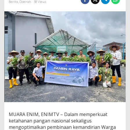
n
Berita
,
Daerah
38 Views
K
e
t
a
h
a
n
a
n
P
a
n
g
a
n
,
L
a
p
a
s
MUARA ENIM, ENIMTV – Dalam memperkuat
M
ketahanan pangan nasional sekaligus
u
mengoptimalkan pembinaan kemandirian Warga
a