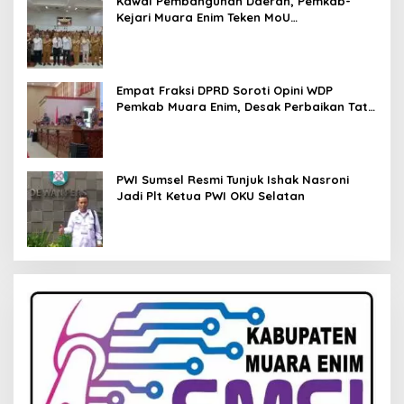
Kawal Pembangunan Daerah, Pemkab-
Kejari Muara Enim Teken MoU
Pendampingan Hukum
Empat Fraksi DPRD Soroti Opini WDP
Pemkab Muara Enim, Desak Perbaikan Tata
Kelola Keuangan
PWI Sumsel Resmi Tunjuk Ishak Nasroni
Jadi Plt Ketua PWI OKU Selatan