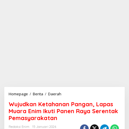
Homepage
/
Berita
/
Daerah
W
u
Wujudkan Ketahanan Pangan, Lapas
j
u
Muara Enim Ikuti Panen Raya Serentak
d
Pemasyarakatan
k
a
Redaksi Enim
15 Januari 2026