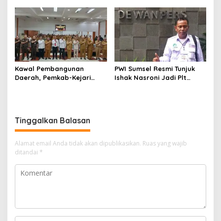
Kelola Keuangan
Kawal Pembangunan
PWI Sumsel Resmi Tunjuk
Daerah, Pemkab-Kejari
Ishak Nasroni Jadi Plt
Muara Enim Teken MoU
Ketua PWI OKU Selatan
Pendampingan Hukum
Tinggalkan Balasan
Alamat email Anda tidak akan dipublikasikan.
Ruas yang wajib
ditandai
*