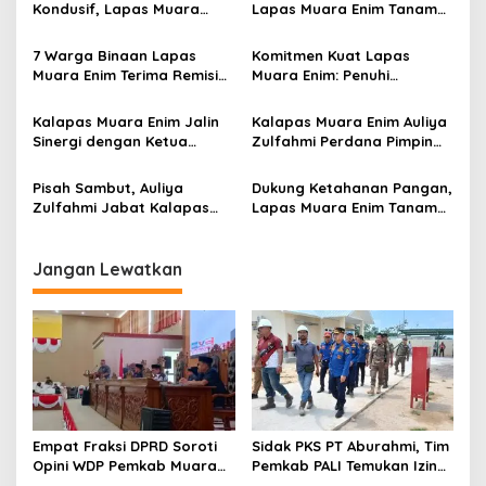
s
Kondusif, Lapas Muara
Lapas Muara Enim Tanam
Enim Gelar Apel Siaga
Melon Belanda dan Sayur
i
Hidroponik
7 Warga Binaan Lapas
Komitmen Kuat Lapas
p
Muara Enim Terima Remisi
Muara Enim: Penuhi
Natal
Layanan Hukum Warga
o
Binaan, Wujudkan Bersih
Kalapas Muara Enim Jalin
Kalapas Muara Enim Auliya
s
Narkoba
Sinergi dengan Ketua
Zulfahmi Perdana Pimpin
Pengadilan Negeri
Rapat Pengamanan
Pisah Sambut, Auliya
Dukung Ketahanan Pangan,
Zulfahmi Jabat Kalapas
Lapas Muara Enim Tanam
Muara Enim
Pohon Kelapa
Jangan Lewatkan
Empat Fraksi DPRD Soroti
Sidak PKS PT Aburahmi, Tim
Opini WDP Pemkab Muara
Pemkab PALI Temukan Izin
Enim, Desak Perbaikan Tata
Operasional Belum Kelar