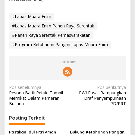
#Lapas Muara Enim
#Lapas Muara Enim Panen Raya Serentak
#Panen Raya Serentak Pemasyarakatan
#Program Ketahanan Pangan Lapas Muara Enim
Ikuti Kami
N
Pos sebelumnya
Pos berikutnya
Pesona Batik Petule Tampil
PWI Pusat Rampungkan
a
Memikat Dalam Pameran
Draf Penyempurnaan
v
Busana
PD/PRT
i
Posting Terkait
g
a
Pastikan Idul Fitri Aman
Dukung Ketahanan Pangan,