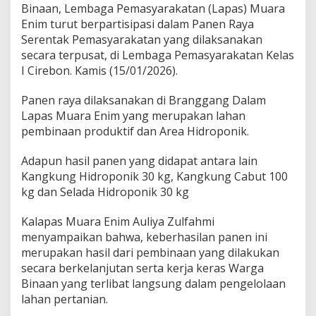
r
Binaan, Lembaga Pemasyarakatan (Lapas) Muara
a
Enim turut berpartisipasi dalam Panen Raya
E
Serentak Pemasyarakatan yang dilaksanakan
n
secara terpusat, di Lembaga Pemasyarakatan Kelas
i
m
I Cirebon. Kamis (15/01/2026).
I
k
Panen raya dilaksanakan di Branggang Dalam
u
Lapas Muara Enim yang merupakan lahan
t
pembinaan produktif dan Area Hidroponik.
i
P
a
Adapun hasil panen yang didapat antara lain
n
Kangkung Hidroponik 30 kg, Kangkung Cabut 100
e
kg dan Selada Hidroponik 30 kg
n
R
Kalapas Muara Enim Auliya Zulfahmi
a
y
menyampaikan bahwa, keberhasilan panen ini
a
merupakan hasil dari pembinaan yang dilakukan
S
secara berkelanjutan serta kerja keras Warga
e
Binaan yang terlibat langsung dalam pengelolaan
r
e
lahan pertanian.
n